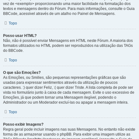
vez de <exemplo> proporcionando uma maior facilidade na formatação dos
textos e mensagens dentro do Fórum. Para mais informações, consulte o Guia
BBCode, acessível através de um atalho no Painel de Mensagens.
Topo
Posso usar HTML?
Não, não é possível enviar Mensagens em HTML neste Fórum. A maioria dos
formatos utilizados no HTML podem ser reproduzidos na utilização das TAGs
do BBCode.
Topo
O que são Emoções?
As Emoções, ou Smilies, são pequenas representações gráficas que são
usadas para expressar sentimentos através da utilização de poucos
caracteres. :) quer dizer Feliz, :( quer dizer Triste. A lista completa de pode ser
vista no formulário junto à caixa de cada mensagem. Evite o uso excessivo de
Emoções, já que podem tornar uma Mensagem ilegível, podendo o
Administrador ou um Moderador excluí-las ou apagar a mensagem inteira.
Topo
Posso exibir Imagens?
Regra geral pode incluir imagens nas suas Mensagens. No entanto não existe
forma de as armazenar usando o phpBB. Para exibir uma imagem utilize as