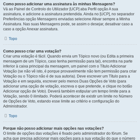
Como posso adicionar uma assinatura às minhas Mensagens?
Vá ao Painel de Controlo do Utilizador [UCP] aba Perfil opção A sua
assinatura, e adicione a assinatura pretendida. Ainda no [UCP], no separador
Preferências opção Mensagens enviadas selecione Ativar sempre a Minha
Assinatura. Nas suas Mensagens pode, se assim o desejar, desativar caso a
caso a opção Anexar assinatura.
Topo
Como posso criar uma votação?
Criar uma votação é fácil. Quando envia um Tópico novo (ou Edita a primeira
mensagem de um Tópico, caso tenha permissão para tal), encontra na parte
inferior à caixa principal da mensagem, um painel com o Título Adicionar
Votação (se não vê isto, é porque provavelmente não tem permissão para criar
Votação ou o Tópico não é de sua autoria). Deve escrever um Título para a
Votação e em seguida, escrever pelo menos Duas Opções de Voto (para
adicionar uma opção de votação, escreva o que pretende, e clique no botão
Adicionar opção de Voto). Deverá também estipular um tempo limite para a
Votação, sendo 0 ilimitado. Poderá acontecer de existir um limite no Número
de Opções de Voto, estando esse limite ao critério e configuração do
Administrador.
Topo
Porque não posso adicionar mais opções nas votações?
O limite de opções das votações é fixado pelo administrador do fórum. Se
acha que precisa adicionar mais opções para a sua votação do que o número