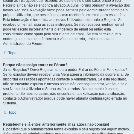
seguir as instruções que recebeu. Se não é este o seu caso, então o seu
Registo ainda não se encontra ativado. Alguns Fóruns obrigam à ativação dos
novos Registos. A Ativação tanto pode ser feita pelo Administrador como pelo
próprio Utilizador, que neste último caso receberá um email para esse efeito.
Esta informação é fornecida aos novos Utilizadores durante o Registo. Se
recebeu um email, siga as suas instruções. Se não recebeu nenhum email
pode ter escrito incorretamente o endereço de email ou então está
considerado como spam pelo seu cliente de email. Se tem certeza que o
endereço de email que forneceu é válido e correto, tente contactar o
Administrador do Fórum.
Topo
Porque não consigo entrar no Fórum?
Já se Registou? Deve Registar-se para poder Entrar no Fórum. Foi expulso?
Se foi expulso deverá receber uma Mensagem a informá-lo da ocorrência. Se
discordar das razões apontadas contacte o Administrador. Se está registado,
não se encontra expulso e mesmo assim não conseguir entrar, verifique se o
seu Nome de Utilizador e Senha estão corretos. Normalmente é esse o
problema. Se mesmo assim, não encontra uma explicação para a situação,
contacte o Administrador porque pode haver alguma configuração errada no
Sistema.
Topo
Registei-me e já entrei anteriormente, mas agora não consigo!
É possível que o administrador tenha excluído o seu registo por algum motivo.