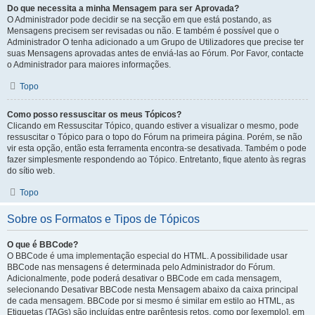
Do que necessita a minha Mensagem para ser Aprovada?
O Administrador pode decidir se na secção em que está postando, as
Mensagens precisem ser revisadas ou não. E também é possível que o
Administrador O tenha adicionado a um Grupo de Utilizadores que precise ter
suas Mensagens aprovadas antes de enviá-las ao Fórum. Por Favor, contacte
o Administrador para maiores informações.
Topo
Como posso ressuscitar os meus Tópicos?
Clicando em Ressuscitar Tópico, quando estiver a visualizar o mesmo, pode
ressuscitar o Tópico para o topo do Fórum na primeira página. Porém, se não
vir esta opção, então esta ferramenta encontra-se desativada. Também o pode
fazer simplesmente respondendo ao Tópico. Entretanto, fique atento às regras
do sítio web.
Topo
Sobre os Formatos e Tipos de Tópicos
O que é BBCode?
O BBCode é uma implementação especial do HTML. A possibilidade usar
BBCode nas mensagens é determinada pelo Administrador do Fórum.
Adicionalmente, pode poderá desativar o BBCode em cada mensagem,
selecionando Desativar BBCode nesta Mensagem abaixo da caixa principal
de cada mensagem. BBCode por si mesmo é similar em estilo ao HTML, as
Etiquetas (TAGs) são incluídas entre parêntesis retos, como por [exemplo], em