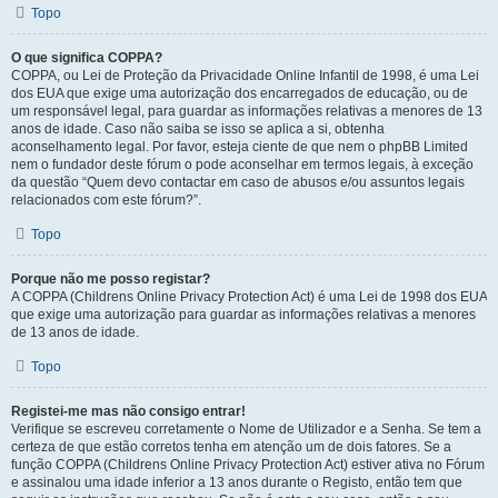
Topo
O que significa COPPA?
COPPA, ou Lei de Proteção da Privacidade Online Infantil de 1998, é uma Lei
dos EUA que exige uma autorização dos encarregados de educação, ou de
um responsável legal, para guardar as informações relativas a menores de 13
anos de idade. Caso não saiba se isso se aplica a si, obtenha
aconselhamento legal. Por favor, esteja ciente de que nem o phpBB Limited
nem o fundador deste fórum o pode aconselhar em termos legais, à exceção
da questão “Quem devo contactar em caso de abusos e/ou assuntos legais
relacionados com este fórum?”.
Topo
Porque não me posso registar?
A COPPA (Childrens Online Privacy Protection Act) é uma Lei de 1998 dos EUA
que exige uma autorização para guardar as informações relativas a menores
de 13 anos de idade.
Topo
Registei-me mas não consigo entrar!
Verifique se escreveu corretamente o Nome de Utilizador e a Senha. Se tem a
certeza de que estão corretos tenha em atenção um de dois fatores. Se a
função COPPA (Childrens Online Privacy Protection Act) estiver ativa no Fórum
e assinalou uma idade inferior a 13 anos durante o Registo, então tem que