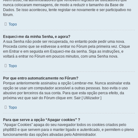
Além disso, há administradores que removem registos de utilizadores que
nunca colocaram mensagens, de modo a reduzir o tamanho da Base de
Dados. Se isso aconteceu, tente registar-se novamente e ser participativo no
fórum.
Topo
Esqueci-me da minha Senha, e agora?
A sua Senha não pode ser recuperada, no entanto pode pedir uma nova.
Proceda como que se estivesse a entrar no Fórum pela primeira vez. Clique
em Entrar e em seguida em Esqueci-me da senha. Siga as instruções, e
voltará a entrar no Fórum em poucos minutos, com uma Senha nova.
Topo
Por que entro automaticamente no Fórum?
Porque anteriormente assinalou a opção Lembrar-me. Nunca assinalar esta
opção se usar um computador acessível a outras pessoas. Isso evita o uso
abusivo por terceiros da sua conta. Para que esta opção perca efeito, da
próxima vez que sair do Fórum clique em: Sair [ Utilizador ]
Topo
Para que serve a opção “Apagar cookies” ?
“Apagar Cookies” apaga do seu navegador todos os cookies criados pelo
phpBB3 e que servem para o manter ligado e autenticado, e permitem o pleno
funcionamento das opções ativadas pelo Administrador.