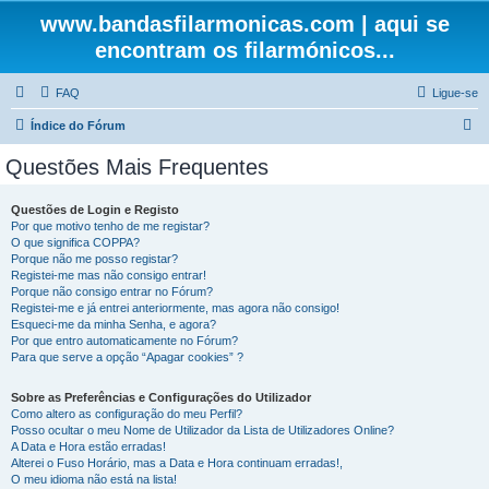
www.bandasfilarmonicas.com | aqui se
encontram os filarmónicos...
FAQ
Ligue-se
P
Índice do Fórum
e
Questões Mais Frequentes
s
q
Questões de Login e Registo
Por que motivo tenho de me registar?
u
O que significa COPPA?
i
Porque não me posso registar?
Registei-me mas não consigo entrar!
s
Porque não consigo entrar no Fórum?
Registei-me e já entrei anteriormente, mas agora não consigo!
a
Esqueci-me da minha Senha, e agora?
r
Por que entro automaticamente no Fórum?
Para que serve a opção “Apagar cookies” ?
Sobre as Preferências e Configurações do Utilizador
Como altero as configuração do meu Perfil?
Posso ocultar o meu Nome de Utilizador da Lista de Utilizadores Online?
A Data e Hora estão erradas!
Alterei o Fuso Horário, mas a Data e Hora continuam erradas!,
O meu idioma não está na lista!