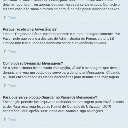
utilizador. O Administrador do Fórum pode não ter permitido anexos em
determinado fórum, ou apenas deu permissões a certos grupos. Contacte o
mesmo caso não saiba o motivo do porquê de não poder adicionar anexos.
Topo
Porque recebi uma Advertência?
Leia as Regras do Fórum cuidadosamente e cumpra-as rigorosamente. Por
Favor, note que esta é a decisão do Administrador do Fórum, e o phpBB
Limited não tem autoridade nenhuma sobre a advertência enviada.
Topo
Como posso Denunciar Mensagens?
Se o Administrador tiver ativado esta opção, vá até à mensagem que deseja
denunciar e verá um botão que serve para denunciar Mensagens. Clicando
ali, será encaminhado às etapas necessárias para denunciar a mensagem.
Topo
Para que serve o botão Guardar no Painel de Mensagens?
Esta opção permite-lhe arquivar o rascunho da mensagem para enviá-la mais
tarde. Para recarregá-lo, vá ao Painel de Controlo do Utilizador [UCP]
separador Geral opção Rascunhos Arquivados e siga as opções.
Topo