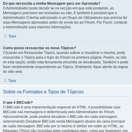
Do que necessita a minha Mensagem para ser Aprovada?
O Administrador pode decidir se na secção em que está postando, as
Mensagens precisem ser revisadas ou não. E também é possível que o
Administrador O tenha adicionado a um Grupo de Utilizadores que precise ter
suas Mensagens aprovadas antes de enviá-las ao Fórum. Por Favor, contacte
o Administrador para maiores informações.
Topo
Como posso ressuscitar os meus Tópicos?
Clicando em Ressuscitar Tópico, quando estiver a visualizar o mesmo, pode
ressuscitar o Tópico para o topo do Fórum na primeira página. Porém, se não
vir esta opção, então esta ferramenta encontra-se desativada. Também o pode
fazer simplesmente respondendo ao Tópico. Entretanto, fique atento às regras
do sítio web.
Topo
Sobre os Formatos e Tipos de Tópicos
O que é BBCode?
O BBCode é uma implementação especial do HTML. A possibilidade usar
BBCode nas mensagens é determinada pelo Administrador do Fórum.
Adicionalmente, pode poderá desativar o BBCode em cada mensagem,
selecionando Desativar BBCode nesta Mensagem abaixo da caixa principal
de cada mensagem. BBCode por si mesmo é similar em estilo ao HTML, as
Etiquetas (TAGs) são incluídas entre parêntesis retos, como por [exemplo], em