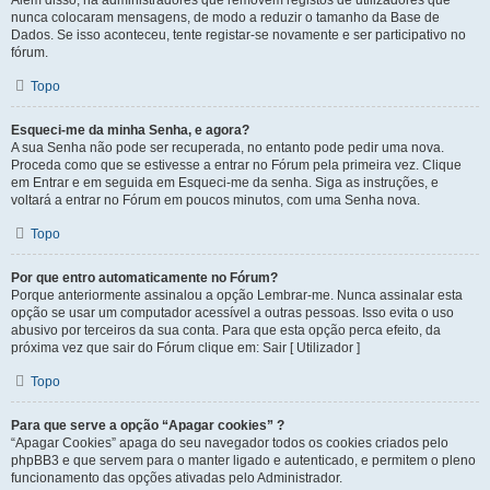
Além disso, há administradores que removem registos de utilizadores que
nunca colocaram mensagens, de modo a reduzir o tamanho da Base de
Dados. Se isso aconteceu, tente registar-se novamente e ser participativo no
fórum.
Topo
Esqueci-me da minha Senha, e agora?
A sua Senha não pode ser recuperada, no entanto pode pedir uma nova.
Proceda como que se estivesse a entrar no Fórum pela primeira vez. Clique
em Entrar e em seguida em Esqueci-me da senha. Siga as instruções, e
voltará a entrar no Fórum em poucos minutos, com uma Senha nova.
Topo
Por que entro automaticamente no Fórum?
Porque anteriormente assinalou a opção Lembrar-me. Nunca assinalar esta
opção se usar um computador acessível a outras pessoas. Isso evita o uso
abusivo por terceiros da sua conta. Para que esta opção perca efeito, da
próxima vez que sair do Fórum clique em: Sair [ Utilizador ]
Topo
Para que serve a opção “Apagar cookies” ?
“Apagar Cookies” apaga do seu navegador todos os cookies criados pelo
phpBB3 e que servem para o manter ligado e autenticado, e permitem o pleno
funcionamento das opções ativadas pelo Administrador.