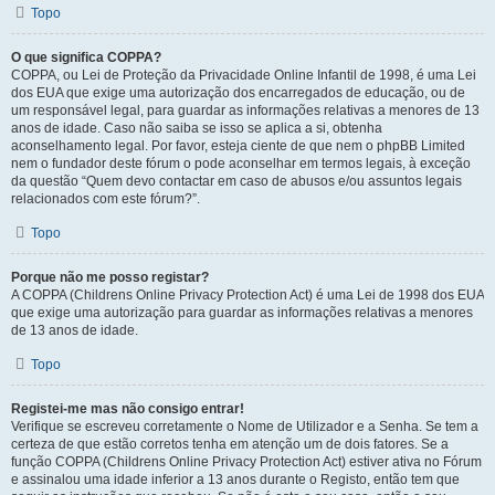
Topo
O que significa COPPA?
COPPA, ou Lei de Proteção da Privacidade Online Infantil de 1998, é uma Lei
dos EUA que exige uma autorização dos encarregados de educação, ou de
um responsável legal, para guardar as informações relativas a menores de 13
anos de idade. Caso não saiba se isso se aplica a si, obtenha
aconselhamento legal. Por favor, esteja ciente de que nem o phpBB Limited
nem o fundador deste fórum o pode aconselhar em termos legais, à exceção
da questão “Quem devo contactar em caso de abusos e/ou assuntos legais
relacionados com este fórum?”.
Topo
Porque não me posso registar?
A COPPA (Childrens Online Privacy Protection Act) é uma Lei de 1998 dos EUA
que exige uma autorização para guardar as informações relativas a menores
de 13 anos de idade.
Topo
Registei-me mas não consigo entrar!
Verifique se escreveu corretamente o Nome de Utilizador e a Senha. Se tem a
certeza de que estão corretos tenha em atenção um de dois fatores. Se a
função COPPA (Childrens Online Privacy Protection Act) estiver ativa no Fórum
e assinalou uma idade inferior a 13 anos durante o Registo, então tem que