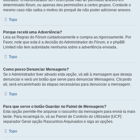
utilizador. O Administrador do Fórum pode não ter permitido anexos em
determinado fórum, ou apenas deu permissões a certos grupos. Contacte o
mesmo caso não saiba o motivo do porquê de não poder adicionar anexos.
Topo
Porque recebi uma Advertência?
Leia as Regras do Fórum cuidadosamente e cumpra-as rigorosamente. Por
Favor, note que esta é a decisão do Administrador do Fórum, e o phpBB
Limited não tem autoridade nenhuma sobre a advertência enviada.
Topo
Como posso Denunciar Mensagens?
Se o Administrador tiver ativado esta opção, vá até à mensagem que deseja
denunciar e verá um botão que serve para denunciar Mensagens. Clicando
ali, será encaminhado às etapas necessárias para denunciar a mensagem.
Topo
Para que serve o botão Guardar no Painel de Mensagens?
Esta opção permite-lhe arquivar o rascunho da mensagem para enviá-la mais
tarde. Para recarregá-lo, vá ao Painel de Controlo do Utilizador [UCP]
separador Geral opção Rascunhos Arquivados e siga as opções.
Topo