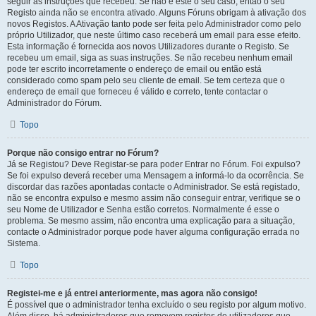
seguir as instruções que recebeu. Se não é este o seu caso, então o seu
Registo ainda não se encontra ativado. Alguns Fóruns obrigam à ativação dos
novos Registos. A Ativação tanto pode ser feita pelo Administrador como pelo
próprio Utilizador, que neste último caso receberá um email para esse efeito.
Esta informação é fornecida aos novos Utilizadores durante o Registo. Se
recebeu um email, siga as suas instruções. Se não recebeu nenhum email
pode ter escrito incorretamente o endereço de email ou então está
considerado como spam pelo seu cliente de email. Se tem certeza que o
endereço de email que forneceu é válido e correto, tente contactar o
Administrador do Fórum.
Topo
Porque não consigo entrar no Fórum?
Já se Registou? Deve Registar-se para poder Entrar no Fórum. Foi expulso?
Se foi expulso deverá receber uma Mensagem a informá-lo da ocorrência. Se
discordar das razões apontadas contacte o Administrador. Se está registado,
não se encontra expulso e mesmo assim não conseguir entrar, verifique se o
seu Nome de Utilizador e Senha estão corretos. Normalmente é esse o
problema. Se mesmo assim, não encontra uma explicação para a situação,
contacte o Administrador porque pode haver alguma configuração errada no
Sistema.
Topo
Registei-me e já entrei anteriormente, mas agora não consigo!
É possível que o administrador tenha excluído o seu registo por algum motivo.