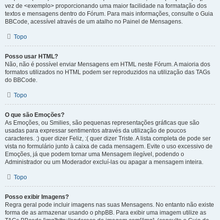
vez de <exemplo> proporcionando uma maior facilidade na formatação dos
textos e mensagens dentro do Fórum. Para mais informações, consulte o Guia
BBCode, acessível através de um atalho no Painel de Mensagens.
Topo
Posso usar HTML?
Não, não é possível enviar Mensagens em HTML neste Fórum. A maioria dos
formatos utilizados no HTML podem ser reproduzidos na utilização das TAGs
do BBCode.
Topo
O que são Emoções?
As Emoções, ou Smilies, são pequenas representações gráficas que são
usadas para expressar sentimentos através da utilização de poucos
caracteres. :) quer dizer Feliz, :( quer dizer Triste. A lista completa de pode ser
vista no formulário junto à caixa de cada mensagem. Evite o uso excessivo de
Emoções, já que podem tornar uma Mensagem ilegível, podendo o
Administrador ou um Moderador excluí-las ou apagar a mensagem inteira.
Topo
Posso exibir Imagens?
Regra geral pode incluir imagens nas suas Mensagens. No entanto não existe
forma de as armazenar usando o phpBB. Para exibir uma imagem utilize as