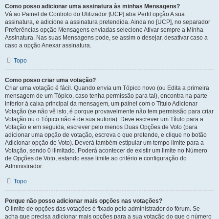
Como posso adicionar uma assinatura às minhas Mensagens?
Vá ao Painel de Controlo do Utilizador [UCP] aba Perfil opção A sua
assinatura, e adicione a assinatura pretendida. Ainda no [UCP], no separador
Preferências opção Mensagens enviadas selecione Ativar sempre a Minha
Assinatura. Nas suas Mensagens pode, se assim o desejar, desativar caso a
caso a opção Anexar assinatura.
Topo
Como posso criar uma votação?
Criar uma votação é fácil. Quando envia um Tópico novo (ou Edita a primeira
mensagem de um Tópico, caso tenha permissão para tal), encontra na parte
inferior à caixa principal da mensagem, um painel com o Título Adicionar
Votação (se não vê isto, é porque provavelmente não tem permissão para criar
Votação ou o Tópico não é de sua autoria). Deve escrever um Título para a
Votação e em seguida, escrever pelo menos Duas Opções de Voto (para
adicionar uma opção de votação, escreva o que pretende, e clique no botão
Adicionar opção de Voto). Deverá também estipular um tempo limite para a
Votação, sendo 0 ilimitado. Poderá acontecer de existir um limite no Número
de Opções de Voto, estando esse limite ao critério e configuração do
Administrador.
Topo
Porque não posso adicionar mais opções nas votações?
O limite de opções das votações é fixado pelo administrador do fórum. Se
acha que precisa adicionar mais opções para a sua votação do que o número