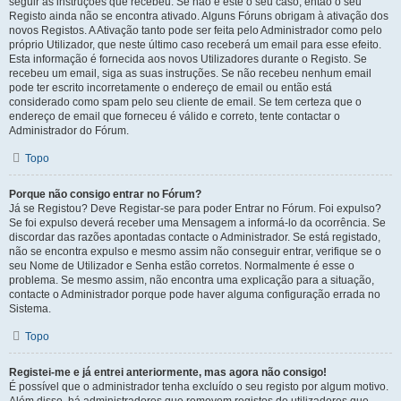
seguir as instruções que recebeu. Se não é este o seu caso, então o seu
Registo ainda não se encontra ativado. Alguns Fóruns obrigam à ativação dos
novos Registos. A Ativação tanto pode ser feita pelo Administrador como pelo
próprio Utilizador, que neste último caso receberá um email para esse efeito.
Esta informação é fornecida aos novos Utilizadores durante o Registo. Se
recebeu um email, siga as suas instruções. Se não recebeu nenhum email
pode ter escrito incorretamente o endereço de email ou então está
considerado como spam pelo seu cliente de email. Se tem certeza que o
endereço de email que forneceu é válido e correto, tente contactar o
Administrador do Fórum.
Topo
Porque não consigo entrar no Fórum?
Já se Registou? Deve Registar-se para poder Entrar no Fórum. Foi expulso?
Se foi expulso deverá receber uma Mensagem a informá-lo da ocorrência. Se
discordar das razões apontadas contacte o Administrador. Se está registado,
não se encontra expulso e mesmo assim não conseguir entrar, verifique se o
seu Nome de Utilizador e Senha estão corretos. Normalmente é esse o
problema. Se mesmo assim, não encontra uma explicação para a situação,
contacte o Administrador porque pode haver alguma configuração errada no
Sistema.
Topo
Registei-me e já entrei anteriormente, mas agora não consigo!
É possível que o administrador tenha excluído o seu registo por algum motivo.