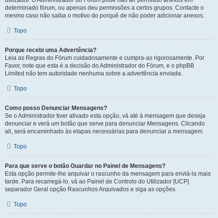
utilizador. O Administrador do Fórum pode não ter permitido anexos em
determinado fórum, ou apenas deu permissões a certos grupos. Contacte o
mesmo caso não saiba o motivo do porquê de não poder adicionar anexos.
Topo
Porque recebi uma Advertência?
Leia as Regras do Fórum cuidadosamente e cumpra-as rigorosamente. Por
Favor, note que esta é a decisão do Administrador do Fórum, e o phpBB
Limited não tem autoridade nenhuma sobre a advertência enviada.
Topo
Como posso Denunciar Mensagens?
Se o Administrador tiver ativado esta opção, vá até à mensagem que deseja
denunciar e verá um botão que serve para denunciar Mensagens. Clicando
ali, será encaminhado às etapas necessárias para denunciar a mensagem.
Topo
Para que serve o botão Guardar no Painel de Mensagens?
Esta opção permite-lhe arquivar o rascunho da mensagem para enviá-la mais
tarde. Para recarregá-lo, vá ao Painel de Controlo do Utilizador [UCP]
separador Geral opção Rascunhos Arquivados e siga as opções.
Topo