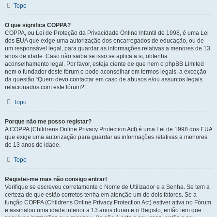
Topo
O que significa COPPA?
COPPA, ou Lei de Proteção da Privacidade Online Infantil de 1998, é uma Lei
dos EUA que exige uma autorização dos encarregados de educação, ou de
um responsável legal, para guardar as informações relativas a menores de 13
anos de idade. Caso não saiba se isso se aplica a si, obtenha
aconselhamento legal. Por favor, esteja ciente de que nem o phpBB Limited
nem o fundador deste fórum o pode aconselhar em termos legais, à exceção
da questão “Quem devo contactar em caso de abusos e/ou assuntos legais
relacionados com este fórum?”.
Topo
Porque não me posso registar?
A COPPA (Childrens Online Privacy Protection Act) é uma Lei de 1998 dos EUA
que exige uma autorização para guardar as informações relativas a menores
de 13 anos de idade.
Topo
Registei-me mas não consigo entrar!
Verifique se escreveu corretamente o Nome de Utilizador e a Senha. Se tem a
certeza de que estão corretos tenha em atenção um de dois fatores. Se a
função COPPA (Childrens Online Privacy Protection Act) estiver ativa no Fórum
e assinalou uma idade inferior a 13 anos durante o Registo, então tem que