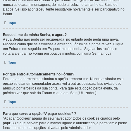
Além disso, há administradores que removem registos de utilizadores que
nunca colocaram mensagens, de modo a reduzir o tamanho da Base de
Dados. Se isso aconteceu, tente registar-se novamente e ser participativo no
fórum.
Topo
Esqueci-me da minha Senha, e agora?
A sua Senha não pode ser recuperada, no entanto pode pedir uma nova.
Proceda como que se estivesse a entrar no Fórum pela primeira vez. Clique
em Entrar e em seguida em Esqueci-me da senha. Siga as instruções, e
voltará a entrar no Fórum em poucos minutos, com uma Senha nova.
Topo
Por que entro automaticamente no Fórum?
Porque anteriormente assinalou a opção Lembrar-me. Nunca assinalar esta
opção se usar um computador acessível a outras pessoas. Isso evita o uso
abusivo por terceiros da sua conta. Para que esta opção perca efeito, da
próxima vez que sair do Fórum clique em: Sair [ Utilizador ]
Topo
Para que serve a opção “Apagar cookies” ?
“Apagar Cookies” apaga do seu navegador todos os cookies criados pelo
phpBB3 e que servem para o manter ligado e autenticado, e permitem o pleno
funcionamento das opções ativadas pelo Administrador.