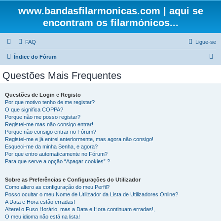
www.bandasfilarmonicas.com | aqui se
encontram os filarmónicos...
FAQ
Ligue-se
P
Índice do Fórum
e
Questões Mais Frequentes
s
q
Questões de Login e Registo
Por que motivo tenho de me registar?
u
O que significa COPPA?
i
Porque não me posso registar?
Registei-me mas não consigo entrar!
s
Porque não consigo entrar no Fórum?
Registei-me e já entrei anteriormente, mas agora não consigo!
a
Esqueci-me da minha Senha, e agora?
r
Por que entro automaticamente no Fórum?
Para que serve a opção “Apagar cookies” ?
Sobre as Preferências e Configurações do Utilizador
Como altero as configuração do meu Perfil?
Posso ocultar o meu Nome de Utilizador da Lista de Utilizadores Online?
A Data e Hora estão erradas!
Alterei o Fuso Horário, mas a Data e Hora continuam erradas!,
O meu idioma não está na lista!