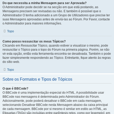
Do que necessita a minha Mensagem para ser Aprovada?
O Administrador pode decidir se na secção em que está postando, as
Mensagens precisem ser revisadas ou não. E também é possível que o
Administrador O tenha adicionado a um Grupo de Utilizadores que precise ter
suas Mensagens aprovadas antes de enviá-las ao Fórum. Por Favor, contacte
o Administrador para maiores informações.
Topo
Como posso ressuscitar os meus Tópicos?
Clicando em Ressuscitar Tópico, quando estiver a visualizar o mesmo, pode
ressuscitar o Tópico para o topo do Fórum na primeira página. Porém, se não
vir esta opção, então esta ferramenta encontra-se desativada. Também o pode
fazer simplesmente respondendo ao Tópico. Entretanto, fique atento às regras
do sítio web.
Topo
Sobre os Formatos e Tipos de Tópicos
O que é BBCode?
O BBCode é uma implementação especial do HTML. A possibilidade usar
BBCode nas mensagens é determinada pelo Administrador do Fórum.
Adicionalmente, pode poderá desativar o BBCode em cada mensagem,
selecionando Desativar BBCode nesta Mensagem abaixo da caixa principal
de cada mensagem. BBCode por si mesmo é similar em estilo ao HTML, as
Etiquetas (TAGs) são incluídas entre parêntesis retos, como por [exemplo], em