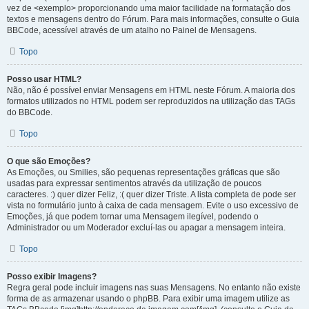
vez de <exemplo> proporcionando uma maior facilidade na formatação dos
textos e mensagens dentro do Fórum. Para mais informações, consulte o Guia
BBCode, acessível através de um atalho no Painel de Mensagens.
Topo
Posso usar HTML?
Não, não é possível enviar Mensagens em HTML neste Fórum. A maioria dos
formatos utilizados no HTML podem ser reproduzidos na utilização das TAGs
do BBCode.
Topo
O que são Emoções?
As Emoções, ou Smilies, são pequenas representações gráficas que são
usadas para expressar sentimentos através da utilização de poucos
caracteres. :) quer dizer Feliz, :( quer dizer Triste. A lista completa de pode ser
vista no formulário junto à caixa de cada mensagem. Evite o uso excessivo de
Emoções, já que podem tornar uma Mensagem ilegível, podendo o
Administrador ou um Moderador excluí-las ou apagar a mensagem inteira.
Topo
Posso exibir Imagens?
Regra geral pode incluir imagens nas suas Mensagens. No entanto não existe
forma de as armazenar usando o phpBB. Para exibir uma imagem utilize as