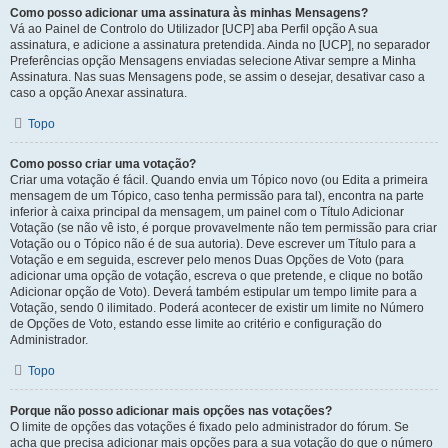
Como posso adicionar uma assinatura às minhas Mensagens?
Vá ao Painel de Controlo do Utilizador [UCP] aba Perfil opção A sua
assinatura, e adicione a assinatura pretendida. Ainda no [UCP], no separador
Preferências opção Mensagens enviadas selecione Ativar sempre a Minha
Assinatura. Nas suas Mensagens pode, se assim o desejar, desativar caso a
caso a opção Anexar assinatura.
Topo
Como posso criar uma votação?
Criar uma votação é fácil. Quando envia um Tópico novo (ou Edita a primeira
mensagem de um Tópico, caso tenha permissão para tal), encontra na parte
inferior à caixa principal da mensagem, um painel com o Título Adicionar
Votação (se não vê isto, é porque provavelmente não tem permissão para criar
Votação ou o Tópico não é de sua autoria). Deve escrever um Título para a
Votação e em seguida, escrever pelo menos Duas Opções de Voto (para
adicionar uma opção de votação, escreva o que pretende, e clique no botão
Adicionar opção de Voto). Deverá também estipular um tempo limite para a
Votação, sendo 0 ilimitado. Poderá acontecer de existir um limite no Número
de Opções de Voto, estando esse limite ao critério e configuração do
Administrador.
Topo
Porque não posso adicionar mais opções nas votações?
O limite de opções das votações é fixado pelo administrador do fórum. Se
acha que precisa adicionar mais opções para a sua votação do que o número