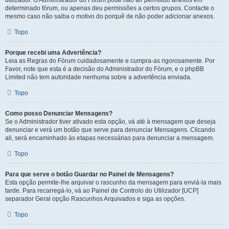
utilizador. O Administrador do Fórum pode não ter permitido anexos em
determinado fórum, ou apenas deu permissões a certos grupos. Contacte o
mesmo caso não saiba o motivo do porquê de não poder adicionar anexos.
Topo
Porque recebi uma Advertência?
Leia as Regras do Fórum cuidadosamente e cumpra-as rigorosamente. Por
Favor, note que esta é a decisão do Administrador do Fórum, e o phpBB
Limited não tem autoridade nenhuma sobre a advertência enviada.
Topo
Como posso Denunciar Mensagens?
Se o Administrador tiver ativado esta opção, vá até à mensagem que deseja
denunciar e verá um botão que serve para denunciar Mensagens. Clicando
ali, será encaminhado às etapas necessárias para denunciar a mensagem.
Topo
Para que serve o botão Guardar no Painel de Mensagens?
Esta opção permite-lhe arquivar o rascunho da mensagem para enviá-la mais
tarde. Para recarregá-lo, vá ao Painel de Controlo do Utilizador [UCP]
separador Geral opção Rascunhos Arquivados e siga as opções.
Topo