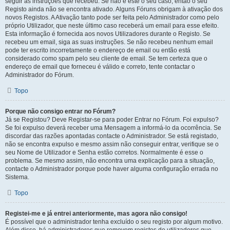
seguir as instruções que recebeu. Se não é este o seu caso, então o seu
Registo ainda não se encontra ativado. Alguns Fóruns obrigam à ativação dos
novos Registos. A Ativação tanto pode ser feita pelo Administrador como pelo
próprio Utilizador, que neste último caso receberá um email para esse efeito.
Esta informação é fornecida aos novos Utilizadores durante o Registo. Se
recebeu um email, siga as suas instruções. Se não recebeu nenhum email
pode ter escrito incorretamente o endereço de email ou então está
considerado como spam pelo seu cliente de email. Se tem certeza que o
endereço de email que forneceu é válido e correto, tente contactar o
Administrador do Fórum.
Topo
Porque não consigo entrar no Fórum?
Já se Registou? Deve Registar-se para poder Entrar no Fórum. Foi expulso?
Se foi expulso deverá receber uma Mensagem a informá-lo da ocorrência. Se
discordar das razões apontadas contacte o Administrador. Se está registado,
não se encontra expulso e mesmo assim não conseguir entrar, verifique se o
seu Nome de Utilizador e Senha estão corretos. Normalmente é esse o
problema. Se mesmo assim, não encontra uma explicação para a situação,
contacte o Administrador porque pode haver alguma configuração errada no
Sistema.
Topo
Registei-me e já entrei anteriormente, mas agora não consigo!
É possível que o administrador tenha excluído o seu registo por algum motivo.