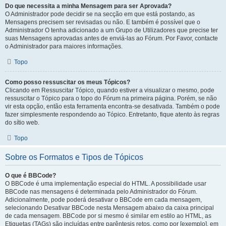
Do que necessita a minha Mensagem para ser Aprovada?
O Administrador pode decidir se na secção em que está postando, as
Mensagens precisem ser revisadas ou não. E também é possível que o
Administrador O tenha adicionado a um Grupo de Utilizadores que precise ter
suas Mensagens aprovadas antes de enviá-las ao Fórum. Por Favor, contacte
o Administrador para maiores informações.
Topo
Como posso ressuscitar os meus Tópicos?
Clicando em Ressuscitar Tópico, quando estiver a visualizar o mesmo, pode
ressuscitar o Tópico para o topo do Fórum na primeira página. Porém, se não
vir esta opção, então esta ferramenta encontra-se desativada. Também o pode
fazer simplesmente respondendo ao Tópico. Entretanto, fique atento às regras
do sítio web.
Topo
Sobre os Formatos e Tipos de Tópicos
O que é BBCode?
O BBCode é uma implementação especial do HTML. A possibilidade usar
BBCode nas mensagens é determinada pelo Administrador do Fórum.
Adicionalmente, pode poderá desativar o BBCode em cada mensagem,
selecionando Desativar BBCode nesta Mensagem abaixo da caixa principal
de cada mensagem. BBCode por si mesmo é similar em estilo ao HTML, as
Etiquetas (TAGs) são incluídas entre parêntesis retos, como por [exemplo], em