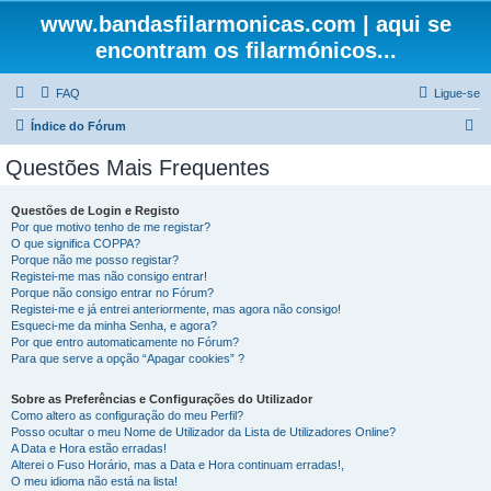
www.bandasfilarmonicas.com | aqui se
encontram os filarmónicos...
FAQ
Ligue-se
P
Índice do Fórum
e
Questões Mais Frequentes
s
q
Questões de Login e Registo
Por que motivo tenho de me registar?
u
O que significa COPPA?
i
Porque não me posso registar?
Registei-me mas não consigo entrar!
s
Porque não consigo entrar no Fórum?
Registei-me e já entrei anteriormente, mas agora não consigo!
a
Esqueci-me da minha Senha, e agora?
r
Por que entro automaticamente no Fórum?
Para que serve a opção “Apagar cookies” ?
Sobre as Preferências e Configurações do Utilizador
Como altero as configuração do meu Perfil?
Posso ocultar o meu Nome de Utilizador da Lista de Utilizadores Online?
A Data e Hora estão erradas!
Alterei o Fuso Horário, mas a Data e Hora continuam erradas!,
O meu idioma não está na lista!