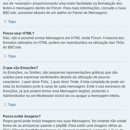
vez de <exemplo> proporcionando uma maior facilidade na formatação dos
textos e mensagens dentro do Fórum. Para mais informações, consulte o Guia
BBCode, acessível através de um atalho no Painel de Mensagens.
Topo
Posso usar HTML?
Não, não é possível enviar Mensagens em HTML neste Fórum. A maioria dos
formatos utilizados no HTML podem ser reproduzidos na utilização das TAGs
do BBCode.
Topo
O que são Emoções?
As Emoções, ou Smilies, são pequenas representações gráficas que são
usadas para expressar sentimentos através da utilização de poucos
caracteres. :) quer dizer Feliz, :( quer dizer Triste. A lista completa de pode ser
vista no formulário junto à caixa de cada mensagem. Evite o uso excessivo de
Emoções, já que podem tornar uma Mensagem ilegível, podendo o
Administrador ou um Moderador excluí-las ou apagar a mensagem inteira.
Topo
Posso exibir Imagens?
Regra geral pode incluir imagens nas suas Mensagens. No entanto não existe
forma de as armazenar usando o phpBB. Para exibir uma imagem utilize as