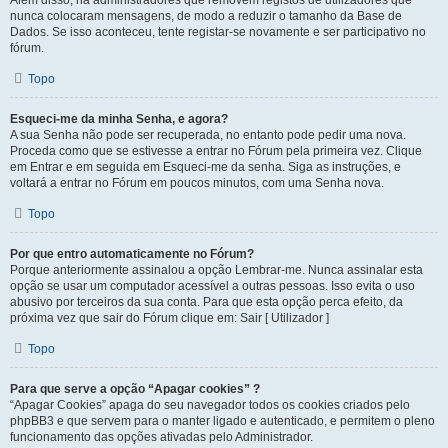
Além disso, há administradores que removem registos de utilizadores que
nunca colocaram mensagens, de modo a reduzir o tamanho da Base de
Dados. Se isso aconteceu, tente registar-se novamente e ser participativo no
fórum.
Topo
Esqueci-me da minha Senha, e agora?
A sua Senha não pode ser recuperada, no entanto pode pedir uma nova.
Proceda como que se estivesse a entrar no Fórum pela primeira vez. Clique
em Entrar e em seguida em Esqueci-me da senha. Siga as instruções, e
voltará a entrar no Fórum em poucos minutos, com uma Senha nova.
Topo
Por que entro automaticamente no Fórum?
Porque anteriormente assinalou a opção Lembrar-me. Nunca assinalar esta
opção se usar um computador acessível a outras pessoas. Isso evita o uso
abusivo por terceiros da sua conta. Para que esta opção perca efeito, da
próxima vez que sair do Fórum clique em: Sair [ Utilizador ]
Topo
Para que serve a opção “Apagar cookies” ?
“Apagar Cookies” apaga do seu navegador todos os cookies criados pelo
phpBB3 e que servem para o manter ligado e autenticado, e permitem o pleno
funcionamento das opções ativadas pelo Administrador.