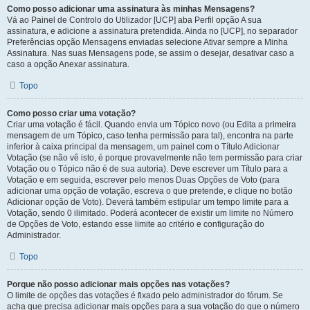
Como posso adicionar uma assinatura às minhas Mensagens?
Vá ao Painel de Controlo do Utilizador [UCP] aba Perfil opção A sua
assinatura, e adicione a assinatura pretendida. Ainda no [UCP], no separador
Preferências opção Mensagens enviadas selecione Ativar sempre a Minha
Assinatura. Nas suas Mensagens pode, se assim o desejar, desativar caso a
caso a opção Anexar assinatura.
Topo
Como posso criar uma votação?
Criar uma votação é fácil. Quando envia um Tópico novo (ou Edita a primeira
mensagem de um Tópico, caso tenha permissão para tal), encontra na parte
inferior à caixa principal da mensagem, um painel com o Título Adicionar
Votação (se não vê isto, é porque provavelmente não tem permissão para criar
Votação ou o Tópico não é de sua autoria). Deve escrever um Título para a
Votação e em seguida, escrever pelo menos Duas Opções de Voto (para
adicionar uma opção de votação, escreva o que pretende, e clique no botão
Adicionar opção de Voto). Deverá também estipular um tempo limite para a
Votação, sendo 0 ilimitado. Poderá acontecer de existir um limite no Número
de Opções de Voto, estando esse limite ao critério e configuração do
Administrador.
Topo
Porque não posso adicionar mais opções nas votações?
O limite de opções das votações é fixado pelo administrador do fórum. Se
acha que precisa adicionar mais opções para a sua votação do que o número