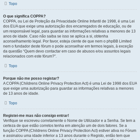
Topo
O que significa COPPA?
COPPA, ou Lei de Proteção da Privacidade Online Infantil de 1998, é uma Lei
dos EUA que exige uma autorização dos encarregados de educação, ou de
um responsável legal, para guardar as informações relativas a menores de 13
anos de idade. Caso não saiba se isso se aplica a si, obtenha
aconselhamento legal. Por favor, esteja ciente de que nem o phpBB Limited
nem o fundador deste fórum o pode aconselhar em termos legais, à exceção
da questão “Quem devo contactar em caso de abusos e/ou assuntos legais
relacionados com este fórum?”.
Topo
Porque não me posso registar?
A COPPA (Childrens Online Privacy Protection Act) é uma Lei de 1998 dos EUA
que exige uma autorização para guardar as informações relativas a menores
de 13 anos de idade.
Topo
Registei-me mas não consigo entrar!
Verifique se escreveu corretamente o Nome de Utilizador e a Senha. Se tem a
certeza de que estão corretos tenha em atenção um de dois fatores. Se a
função COPPA (Childrens Online Privacy Protection Act) estiver ativa no Fórum
e assinalou uma idade inferior a 13 anos durante o Registo, então tem que