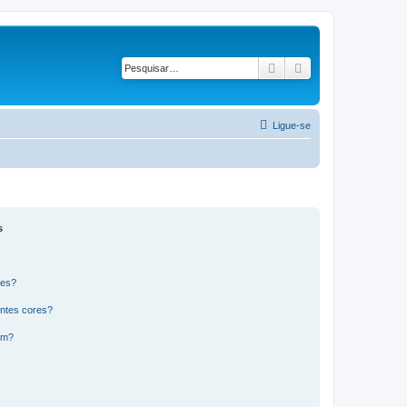
Pesquisar
Pesquisa avançad
Ligue-se
s
res?
ntes cores?
um?