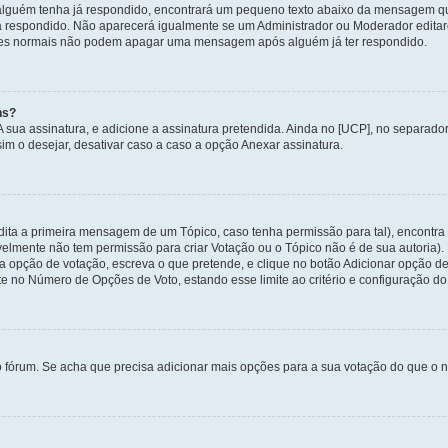
alguém tenha já respondido, encontrará um pequeno texto abaixo da mensagem qu
ha respondido. Não aparecerá igualmente se um Administrador ou Moderador edit
izadores normais não podem apagar uma mensagem após alguém já ter respondido.
ns?
 A sua assinatura, e adicione a assinatura pretendida. Ainda no [UCP], no separa
m o desejar, desativar caso a caso a opção Anexar assinatura.
ita a primeira mensagem de um Tópico, caso tenha permissão para tal), encontra n
avelmente não tem permissão para criar Votação ou o Tópico não é de sua autoria)
opção de votação, escreva o que pretende, e clique no botão Adicionar opção de
ite no Número de Opções de Voto, estando esse limite ao critério e configuração do
o fórum. Se acha que precisa adicionar mais opções para a sua votação do que o n