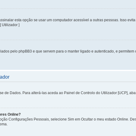
inalar esta opção se usar um computador acessível a outras pessoas. Isso evita 
 Utilizador ]
iados pelo phpBB3 e que servem para o manter ligado e autenticado, e permitem 
zador
de Dados. Para alterá-las aceda ao Painel de Controlo do Utilizador [UCP], aba P
ores Online?
 opção Configurações Pessoais, selecione Sim em Ocultar o meu estado Online. De
tema.