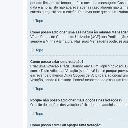
período limitado de tempo, após o envio da mensagem. Caso 
data e a hora. Isto não aparece apenas caso alguém não ten
critério que justificou a edição. Por favor note que os Util
Topo
Como posso adicionar uma assinatura às minhas Mensage
Vá ao Painel de Controlo do Utilizador [UCP] aba Perfil opção
sempre a Minha Assinatura. Nas suas Mensagens pode, se assi
Topo
Como posso criar uma votação?
Criar uma votação é fácil. Quando envia um Tópico novo (ou Ed
com o Título Adicionar Votação (se não vê isto, é porque prov
escrever pelo menos Duas Opções de Voto (para adicionar uma 
Votação, sendo 0 ilimitado. Poderá acontecer de existir um lim
Topo
Porque não posso adicionar mais opções nas votações?
O limite de opções das votações é fixado pelo administrador d
Topo
Como posso editar ou apagar uma votação?