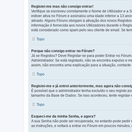
Registei-me mas não consigo entrar!
Verifique se escreveu corretamente o Nome de Utilizador e a S
estiver ativa no Fórum e assinalou uma idade inferior a 13 an
ativado. Alguns Fóruns obrigam à ativação dos novos Registos. 
informação é fornecida aos novos Utilizadores durante o Regi
está considerado como spam pelo seu cliente de email. Se tem 
Topo
Porque não consigo entrar no Fórum?
Já se Registou? Deve Registar-se para poder Entrar no Fórum.
Administrador. Se está registado, não se encontra expulso e 
assim, não encontra uma explicação para a situação, contacte
Topo
Registei-me e já entrei anteriormente, mas agora não consi
É possível que o administrador tenha excluído o seu registo 
tamanho da Base de Dados. Se isso aconteceu, tente registar-s
Topo
Esqueci-me da minha Senha, e agora?
A sua Senha não pode ser recuperada, no entanto pode pedir 
as instruções, e voltará a entrar no Fórum em poucos minuto