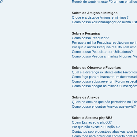
e?
Recebi de alguém neste Fórum um email co
Sobre os Amigos e Inimigos
O que é a Lista de Amigos e Inimigos?
Como posso Adicionar/apagar de minha List
Sobre a Pesquisa
Como posso Pesquisar?
Por que a minha Pesquisa resultou em nen
Por que a minha Pesquisa resultou em uma
Como posso Pesquisar por Utilizadores?
Como posso Pesquisar minhas Próprias M
Sobre os Observar e Favoritos
Qual é a diferença existente entre Favorit
Como faço para subscrever um determinado
Como posso subscrever um Fórum específ
Como posso apagar as minhas Subscriçõe
Sobre os Anexos
Quais os Anexos que são permitidos no F
Como posso encontrar Anexos que enviei?
Sobre o Sistema phpBB3
Quem Escreveu o phpBB?
Por que não existe a Função X?
Contactos sobre questões abusivas e/ou ile
Como faço para entrar em contacto com o 