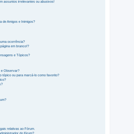
m assuntos irrelevantes ou abusivos!
a de Amigos e Inimigos?
huma ocorrência?
 página em branco!?
ensagens e Tópicos?
os e Observar?
 tópico ou para marcá-lo como favorito?
ico?
s?
órum?
gais relativas ao Fórum.
administrador do fórum?