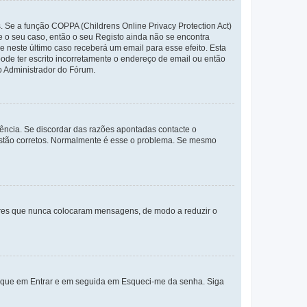
. Se a função COPPA (Childrens Online Privacy Protection Act)
te o seu caso, então o seu Registo ainda não se encontra
ue neste último caso receberá um email para esse efeito. Esta
ode ter escrito incorretamente o endereço de email ou então
o Administrador do Fórum.
ência. Se discordar das razões apontadas contacte o
 estão corretos. Normalmente é esse o problema. Se mesmo
adores que nunca colocaram mensagens, de modo a reduzir o
lique em Entrar e em seguida em Esqueci-me da senha. Siga