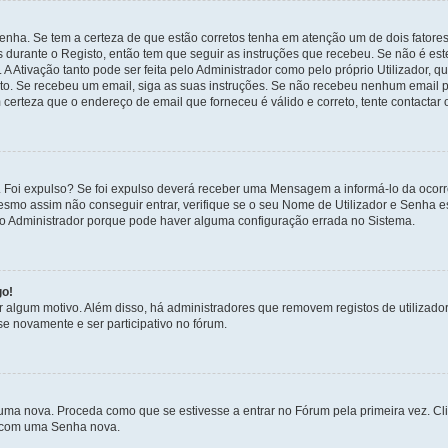
enha. Se tem a certeza de que estão corretos tenha em atenção um de dois fatores
os durante o Registo, então tem que seguir as instruções que recebeu. Se não é es
A Ativação tanto pode ser feita pelo Administrador como pelo próprio Utilizador, q
sto. Se recebeu um email, siga as suas instruções. Se não recebeu nenhum email p
certeza que o endereço de email que forneceu é válido e correto, tente contactar 
 Foi expulso? Se foi expulso deverá receber uma Mensagem a informá-lo da ocorr
mesmo assim não conseguir entrar, verifique se o seu Nome de Utilizador e Senha
 o Administrador porque pode haver alguma configuração errada no Sistema.
go!
por algum motivo. Além disso, há administradores que removem registos de utiliz
e novamente e ser participativo no fórum.
uma nova. Proceda como que se estivesse a entrar no Fórum pela primeira vez. C
s, com uma Senha nova.