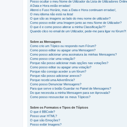
Posso ocultar o meu Nome de Utilizador da Lista de Utilizadores Onlin
A Data e Hora estão erradas!
Alterei o Fuso Horário, mas a Data e Hora continuam erradas!,
O meu idioma não está na lista!
O que são as imagens ao lado do meu nome de utilizador?
Como posso exibir uma Imagem junto ao meu Nome de Utilizador?
O que é e como posso alterar a minha Classificação??
Quando clico no email de um Utilizador, pede-me para ligar no fórum?!
Sobre as Mensagens
Como crio um Tópico ou respondo num Fórum?
Como posso editar ou apagar uma Mensagem?
Como posso adicionar uma assinatura às minhas Mensagens?
Como posso criar uma votação?
Porque não posso adicionar mais opções nas votações?
Como posso editar ou apagar uma votação?
Porque não consigo aceder a um fórum?
Porque não posso adicionar anexos?
Porque recebi uma Advertência?
Como posso Denunciar Mensagens?
Para que serve o botão Guardar no Painel de Mensagens?
Do que necessita a minha Mensagem para ser Aprovada?
Como posso ressuscitar os meus Tópicos?
Sobre os Formatos e Tipos de Tópicos
O que é BBCode?
Posso usar HTML?
O que são Emoções?
Posso exibir Imagens?