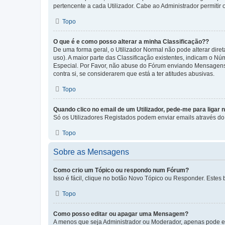
pertencente a cada Utilizador. Cabe ao Administrador permitir 
Topo
O que é e como posso alterar a minha Classificação??
De uma forma geral, o Utilizador Normal não pode alterar dir
uso). A maior parte das Classificação existentes, indicam o N
Especial. Por Favor, não abuse do Fórum enviando Mensagens
contra si, se considerarem que está a ter atitudes abusivas.
Topo
Quando clico no email de um Utilizador, pede-me para ligar 
Só os Utilizadores Registados podem enviar emails através do f
Topo
Sobre as Mensagens
Como crio um Tópico ou respondo num Fórum?
Isso é fácil, clique no botão Novo Tópico ou Responder. Estes 
Topo
Como posso editar ou apagar uma Mensagem?
A menos que seja Administrador ou Moderador, apenas pode ed