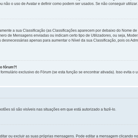
ou não o uso de Avatar e definir como podem ser usados. Se não conseguir utilizar
etamente a sua Classificação (as Classificações aparecem por debaixo do Nome de
úmero de Mensagens enviadas ou indicam certo tipo de Utilizadores, ou seja, Mode
 desnecessárias apenas para aumentar o Nível da sua Classificação, pois os Ad
no fórum?!
ormulário exclusivo do Fórum (se esta função se encontrar ativada). Isso evita o u
botões só são visíveis nas situações em que está autorizado a fazê-lo.
itar ou excluir as suas próprias mensagens. Pode editar a mensagem clicando no