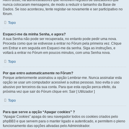
Além disso, há administradores que removem registos de utilizadores que
nunca colocaram mensagens, de modo a reduzir o tamanho da Base de
Dados. Se isso aconteceu, tente registar-se novamente e ser participativo no
fórum.
Topo
Esqueci-me da minha Senha, e agora?
A sua Senha não pode ser recuperada, no entanto pode pedir uma nova.
Proceda como que se estivesse a entrar no Fórum pela primeira vez. Clique
em Entrar e em seguida em Esqueci-me da senha. Siga as instruções, e
voltará a entrar no Fórum em poucos minutos, com uma Senha nova.
Topo
Por que entro automaticamente no Fórum?
Porque anteriormente assinalou a opção Lembrar-me. Nunca assinalar esta
opção se usar um computador acessível a outras pessoas. Isso evita o uso
abusivo por terceiros da sua conta. Para que esta opção perca efeito, da
próxima vez que sair do Fórum clique em: Sair [ Utilizador ]
Topo
Para que serve a opção “Apagar cookies” ?
“Apagar Cookies” apaga do seu navegador todos os cookies criados pelo
phpBB3 e que servem para o manter ligado e autenticado, e permitem o pleno
funcionamento das opções ativadas pelo Administrador.