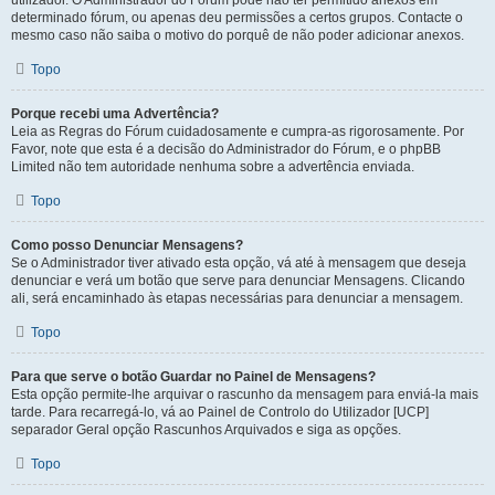
utilizador. O Administrador do Fórum pode não ter permitido anexos em
determinado fórum, ou apenas deu permissões a certos grupos. Contacte o
mesmo caso não saiba o motivo do porquê de não poder adicionar anexos.
Topo
Porque recebi uma Advertência?
Leia as Regras do Fórum cuidadosamente e cumpra-as rigorosamente. Por
Favor, note que esta é a decisão do Administrador do Fórum, e o phpBB
Limited não tem autoridade nenhuma sobre a advertência enviada.
Topo
Como posso Denunciar Mensagens?
Se o Administrador tiver ativado esta opção, vá até à mensagem que deseja
denunciar e verá um botão que serve para denunciar Mensagens. Clicando
ali, será encaminhado às etapas necessárias para denunciar a mensagem.
Topo
Para que serve o botão Guardar no Painel de Mensagens?
Esta opção permite-lhe arquivar o rascunho da mensagem para enviá-la mais
tarde. Para recarregá-lo, vá ao Painel de Controlo do Utilizador [UCP]
separador Geral opção Rascunhos Arquivados e siga as opções.
Topo