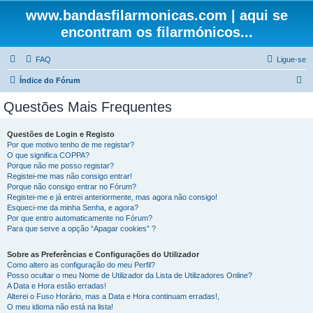
www.bandasfilarmonicas.com | aqui se
encontram os filarmónicos...
FAQ
Ligue-se
P
Índice do Fórum
e
Questões Mais Frequentes
s
q
Questões de Login e Registo
Por que motivo tenho de me registar?
u
O que significa COPPA?
i
Porque não me posso registar?
Registei-me mas não consigo entrar!
s
Porque não consigo entrar no Fórum?
Registei-me e já entrei anteriormente, mas agora não consigo!
a
Esqueci-me da minha Senha, e agora?
r
Por que entro automaticamente no Fórum?
Para que serve a opção “Apagar cookies” ?
Sobre as Preferências e Configurações do Utilizador
Como altero as configuração do meu Perfil?
Posso ocultar o meu Nome de Utilizador da Lista de Utilizadores Online?
A Data e Hora estão erradas!
Alterei o Fuso Horário, mas a Data e Hora continuam erradas!,
O meu idioma não está na lista!