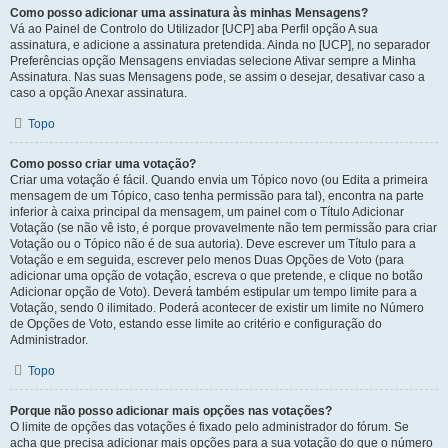
Como posso adicionar uma assinatura às minhas Mensagens?
Vá ao Painel de Controlo do Utilizador [UCP] aba Perfil opção A sua
assinatura, e adicione a assinatura pretendida. Ainda no [UCP], no separador
Preferências opção Mensagens enviadas selecione Ativar sempre a Minha
Assinatura. Nas suas Mensagens pode, se assim o desejar, desativar caso a
caso a opção Anexar assinatura.
Topo
Como posso criar uma votação?
Criar uma votação é fácil. Quando envia um Tópico novo (ou Edita a primeira
mensagem de um Tópico, caso tenha permissão para tal), encontra na parte
inferior à caixa principal da mensagem, um painel com o Título Adicionar
Votação (se não vê isto, é porque provavelmente não tem permissão para criar
Votação ou o Tópico não é de sua autoria). Deve escrever um Título para a
Votação e em seguida, escrever pelo menos Duas Opções de Voto (para
adicionar uma opção de votação, escreva o que pretende, e clique no botão
Adicionar opção de Voto). Deverá também estipular um tempo limite para a
Votação, sendo 0 ilimitado. Poderá acontecer de existir um limite no Número
de Opções de Voto, estando esse limite ao critério e configuração do
Administrador.
Topo
Porque não posso adicionar mais opções nas votações?
O limite de opções das votações é fixado pelo administrador do fórum. Se
acha que precisa adicionar mais opções para a sua votação do que o número