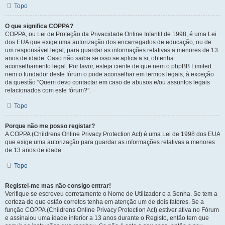
Topo
O que significa COPPA?
COPPA, ou Lei de Proteção da Privacidade Online Infantil de 1998, é uma Lei
dos EUA que exige uma autorização dos encarregados de educação, ou de
um responsável legal, para guardar as informações relativas a menores de 13
anos de idade. Caso não saiba se isso se aplica a si, obtenha
aconselhamento legal. Por favor, esteja ciente de que nem o phpBB Limited
nem o fundador deste fórum o pode aconselhar em termos legais, à exceção
da questão “Quem devo contactar em caso de abusos e/ou assuntos legais
relacionados com este fórum?”.
Topo
Porque não me posso registar?
A COPPA (Childrens Online Privacy Protection Act) é uma Lei de 1998 dos EUA
que exige uma autorização para guardar as informações relativas a menores
de 13 anos de idade.
Topo
Registei-me mas não consigo entrar!
Verifique se escreveu corretamente o Nome de Utilizador e a Senha. Se tem a
certeza de que estão corretos tenha em atenção um de dois fatores. Se a
função COPPA (Childrens Online Privacy Protection Act) estiver ativa no Fórum
e assinalou uma idade inferior a 13 anos durante o Registo, então tem que