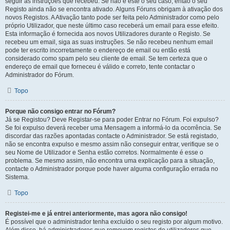
seguir as instruções que recebeu. Se não é este o seu caso, então o seu
Registo ainda não se encontra ativado. Alguns Fóruns obrigam à ativação dos
novos Registos. A Ativação tanto pode ser feita pelo Administrador como pelo
próprio Utilizador, que neste último caso receberá um email para esse efeito.
Esta informação é fornecida aos novos Utilizadores durante o Registo. Se
recebeu um email, siga as suas instruções. Se não recebeu nenhum email
pode ter escrito incorretamente o endereço de email ou então está
considerado como spam pelo seu cliente de email. Se tem certeza que o
endereço de email que forneceu é válido e correto, tente contactar o
Administrador do Fórum.
Topo
Porque não consigo entrar no Fórum?
Já se Registou? Deve Registar-se para poder Entrar no Fórum. Foi expulso?
Se foi expulso deverá receber uma Mensagem a informá-lo da ocorrência. Se
discordar das razões apontadas contacte o Administrador. Se está registado,
não se encontra expulso e mesmo assim não conseguir entrar, verifique se o
seu Nome de Utilizador e Senha estão corretos. Normalmente é esse o
problema. Se mesmo assim, não encontra uma explicação para a situação,
contacte o Administrador porque pode haver alguma configuração errada no
Sistema.
Topo
Registei-me e já entrei anteriormente, mas agora não consigo!
É possível que o administrador tenha excluído o seu registo por algum motivo.