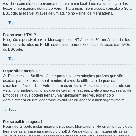
vez de <exemplo> proporcionando uma maior facilidade na formatação dos
textos e mensagens dentro do Fórum. Para mais informações, consulte o Guia
BBCode, acessível através de um atalho no Painel de Mensagens.
Topo
Posso usar HTML?
Não, não é possível enviar Mensagens em HTML neste Fórum. A maioria dos
formatos utilizados no HTML podem ser reproduzidos na utilização das TAGs
do BBCode.
Topo
O que são Emoções?
As Emoções, ou Smilies, são pequenas representações gráficas que são
usadas para expressar sentimentos através da utilização de poucos
caracteres. :) quer dizer Feliz, :( quer dizer Triste. A lista completa de pode ser
vista no formulário junto à caixa de cada mensagem. Evite o uso excessivo de
Emoções, já que podem tornar uma Mensagem ilegível, podendo o
Administrador ou um Moderador excluí-las ou apagar a mensagem inteira.
Topo
Posso exibir Imagens?
Regra geral pode incluir imagens nas suas Mensagens. No entanto não existe
forma de as armazenar usando o phpBB. Para exibir uma imagem utilize as