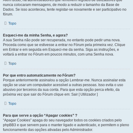
Além disso, há administradores que removem registos de utilizadores que
nunca colocaram mensagens, de modo a reduzir o tamanho da Base de
Dados. Se isso aconteceu, tente registar-se novamente e ser participativo no
fórum.
Topo
Esqueci-me da minha Senha, e agora?
A sua Senha não pode ser recuperada, no entanto pode pedir uma nova.
Proceda como que se estivesse a entrar no Fórum pela primeira vez. Clique
em Entrar e em seguida em Esqueci-me da senha. Siga as instruções, e
voltará a entrar no Fórum em poucos minutos, com uma Senha nova.
Topo
Por que entro automaticamente no Fórum?
Porque anteriormente assinalou a opção Lembrar-me. Nunca assinalar esta
opção se usar um computador acessível a outras pessoas. Isso evita o uso
abusivo por terceiros da sua conta. Para que esta opção perca efeito, da
próxima vez que sair do Fórum clique em: Sair [ Utilizador ]
Topo
Para que serve a opção “Apagar cookies” ?
“Apagar Cookies” apaga do seu navegador todos os cookies criados pelo
phpBB3 e que servem para o manter ligado e autenticado, e permitem o pleno
funcionamento das opções ativadas pelo Administrador.