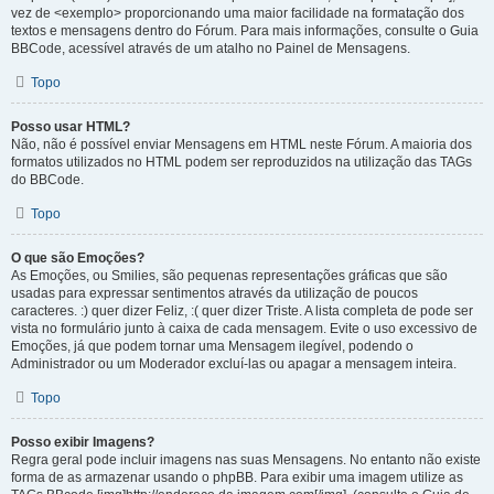
vez de <exemplo> proporcionando uma maior facilidade na formatação dos
textos e mensagens dentro do Fórum. Para mais informações, consulte o Guia
BBCode, acessível através de um atalho no Painel de Mensagens.
Topo
Posso usar HTML?
Não, não é possível enviar Mensagens em HTML neste Fórum. A maioria dos
formatos utilizados no HTML podem ser reproduzidos na utilização das TAGs
do BBCode.
Topo
O que são Emoções?
As Emoções, ou Smilies, são pequenas representações gráficas que são
usadas para expressar sentimentos através da utilização de poucos
caracteres. :) quer dizer Feliz, :( quer dizer Triste. A lista completa de pode ser
vista no formulário junto à caixa de cada mensagem. Evite o uso excessivo de
Emoções, já que podem tornar uma Mensagem ilegível, podendo o
Administrador ou um Moderador excluí-las ou apagar a mensagem inteira.
Topo
Posso exibir Imagens?
Regra geral pode incluir imagens nas suas Mensagens. No entanto não existe
forma de as armazenar usando o phpBB. Para exibir uma imagem utilize as