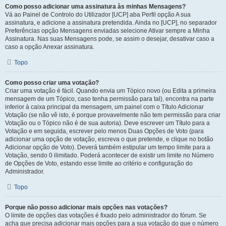
Como posso adicionar uma assinatura às minhas Mensagens?
Vá ao Painel de Controlo do Utilizador [UCP] aba Perfil opção A sua
assinatura, e adicione a assinatura pretendida. Ainda no [UCP], no separador
Preferências opção Mensagens enviadas selecione Ativar sempre a Minha
Assinatura. Nas suas Mensagens pode, se assim o desejar, desativar caso a
caso a opção Anexar assinatura.
Topo
Como posso criar uma votação?
Criar uma votação é fácil. Quando envia um Tópico novo (ou Edita a primeira
mensagem de um Tópico, caso tenha permissão para tal), encontra na parte
inferior à caixa principal da mensagem, um painel com o Título Adicionar
Votação (se não vê isto, é porque provavelmente não tem permissão para criar
Votação ou o Tópico não é de sua autoria). Deve escrever um Título para a
Votação e em seguida, escrever pelo menos Duas Opções de Voto (para
adicionar uma opção de votação, escreva o que pretende, e clique no botão
Adicionar opção de Voto). Deverá também estipular um tempo limite para a
Votação, sendo 0 ilimitado. Poderá acontecer de existir um limite no Número
de Opções de Voto, estando esse limite ao critério e configuração do
Administrador.
Topo
Porque não posso adicionar mais opções nas votações?
O limite de opções das votações é fixado pelo administrador do fórum. Se
acha que precisa adicionar mais opções para a sua votação do que o número