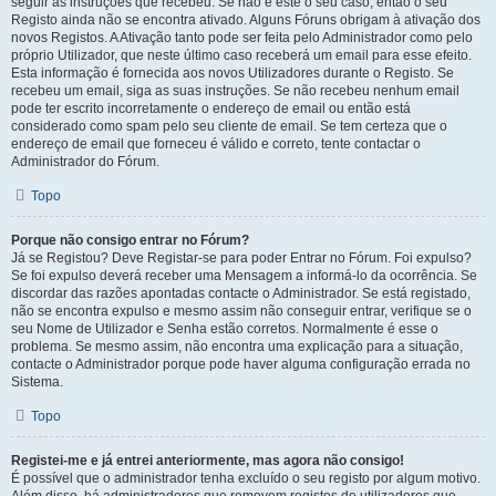
seguir as instruções que recebeu. Se não é este o seu caso, então o seu
Registo ainda não se encontra ativado. Alguns Fóruns obrigam à ativação dos
novos Registos. A Ativação tanto pode ser feita pelo Administrador como pelo
próprio Utilizador, que neste último caso receberá um email para esse efeito.
Esta informação é fornecida aos novos Utilizadores durante o Registo. Se
recebeu um email, siga as suas instruções. Se não recebeu nenhum email
pode ter escrito incorretamente o endereço de email ou então está
considerado como spam pelo seu cliente de email. Se tem certeza que o
endereço de email que forneceu é válido e correto, tente contactar o
Administrador do Fórum.
Topo
Porque não consigo entrar no Fórum?
Já se Registou? Deve Registar-se para poder Entrar no Fórum. Foi expulso?
Se foi expulso deverá receber uma Mensagem a informá-lo da ocorrência. Se
discordar das razões apontadas contacte o Administrador. Se está registado,
não se encontra expulso e mesmo assim não conseguir entrar, verifique se o
seu Nome de Utilizador e Senha estão corretos. Normalmente é esse o
problema. Se mesmo assim, não encontra uma explicação para a situação,
contacte o Administrador porque pode haver alguma configuração errada no
Sistema.
Topo
Registei-me e já entrei anteriormente, mas agora não consigo!
É possível que o administrador tenha excluído o seu registo por algum motivo.