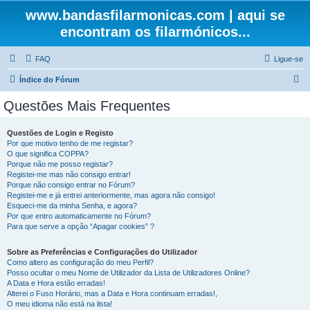
www.bandasfilarmonicas.com | aqui se
encontram os filarmónicos...
FAQ
Ligue-se
P
Índice do Fórum
e
Questões Mais Frequentes
s
q
Questões de Login e Registo
Por que motivo tenho de me registar?
u
O que significa COPPA?
i
Porque não me posso registar?
Registei-me mas não consigo entrar!
s
Porque não consigo entrar no Fórum?
Registei-me e já entrei anteriormente, mas agora não consigo!
a
Esqueci-me da minha Senha, e agora?
r
Por que entro automaticamente no Fórum?
Para que serve a opção “Apagar cookies” ?
Sobre as Preferências e Configurações do Utilizador
Como altero as configuração do meu Perfil?
Posso ocultar o meu Nome de Utilizador da Lista de Utilizadores Online?
A Data e Hora estão erradas!
Alterei o Fuso Horário, mas a Data e Hora continuam erradas!,
O meu idioma não está na lista!