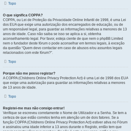
Topo
O que significa COPPA?
COPPA, ou Lei de Proteção da Privacidade Online Infantil de 1998, é uma Lei
dos EUA que exige uma autorização dos encarregados de educação, ou de
um responsável legal, para guardar as informações relativas a menores de 13
anos de idade. Caso não saiba se isso se aplica a si, obtenha
aconselhamento legal. Por favor, esteja ciente de que nem o phpBB Limited
nem o fundador deste fórum o pode aconselhar em termos legais, à exceção
da questão “Quem devo contactar em caso de abusos e/ou assuntos legais
relacionados com este fórum?”.
Topo
Porque não me posso registar?
A COPPA (Childrens Online Privacy Protection Act) é uma Lei de 1998 dos EUA
que exige uma autorização para guardar as informações relativas a menores
de 13 anos de idade.
Topo
Registei-me mas não consigo entrar!
Verifique se escreveu corretamente o Nome de Utilizador e a Senha. Se tem a
certeza de que estão corretos tenha em atenção um de dois fatores. Se a
função COPPA (Childrens Online Privacy Protection Act) estiver ativa no Fórum
e assinalou uma idade inferior a 13 anos durante o Registo, então tem que