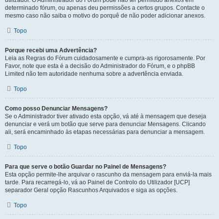
utilizador. O Administrador do Fórum pode não ter permitido anexos em
determinado fórum, ou apenas deu permissões a certos grupos. Contacte o
mesmo caso não saiba o motivo do porquê de não poder adicionar anexos.
Topo
Porque recebi uma Advertência?
Leia as Regras do Fórum cuidadosamente e cumpra-as rigorosamente. Por
Favor, note que esta é a decisão do Administrador do Fórum, e o phpBB
Limited não tem autoridade nenhuma sobre a advertência enviada.
Topo
Como posso Denunciar Mensagens?
Se o Administrador tiver ativado esta opção, vá até à mensagem que deseja
denunciar e verá um botão que serve para denunciar Mensagens. Clicando
ali, será encaminhado às etapas necessárias para denunciar a mensagem.
Topo
Para que serve o botão Guardar no Painel de Mensagens?
Esta opção permite-lhe arquivar o rascunho da mensagem para enviá-la mais
tarde. Para recarregá-lo, vá ao Painel de Controlo do Utilizador [UCP]
separador Geral opção Rascunhos Arquivados e siga as opções.
Topo