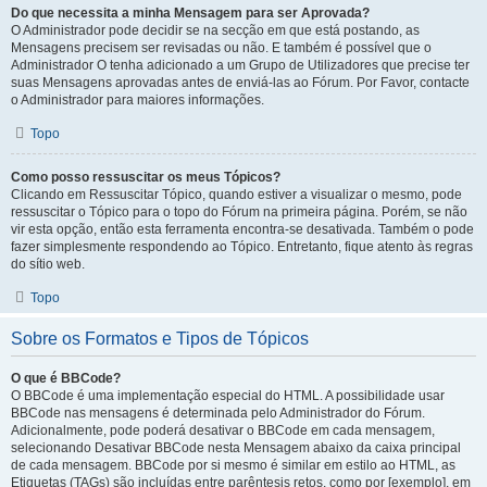
Do que necessita a minha Mensagem para ser Aprovada?
O Administrador pode decidir se na secção em que está postando, as
Mensagens precisem ser revisadas ou não. E também é possível que o
Administrador O tenha adicionado a um Grupo de Utilizadores que precise ter
suas Mensagens aprovadas antes de enviá-las ao Fórum. Por Favor, contacte
o Administrador para maiores informações.
Topo
Como posso ressuscitar os meus Tópicos?
Clicando em Ressuscitar Tópico, quando estiver a visualizar o mesmo, pode
ressuscitar o Tópico para o topo do Fórum na primeira página. Porém, se não
vir esta opção, então esta ferramenta encontra-se desativada. Também o pode
fazer simplesmente respondendo ao Tópico. Entretanto, fique atento às regras
do sítio web.
Topo
Sobre os Formatos e Tipos de Tópicos
O que é BBCode?
O BBCode é uma implementação especial do HTML. A possibilidade usar
BBCode nas mensagens é determinada pelo Administrador do Fórum.
Adicionalmente, pode poderá desativar o BBCode em cada mensagem,
selecionando Desativar BBCode nesta Mensagem abaixo da caixa principal
de cada mensagem. BBCode por si mesmo é similar em estilo ao HTML, as
Etiquetas (TAGs) são incluídas entre parêntesis retos, como por [exemplo], em