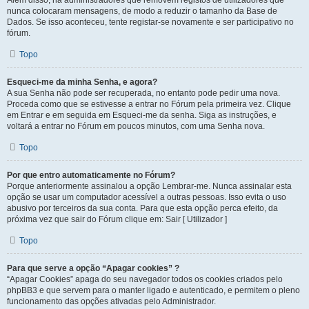
Além disso, há administradores que removem registos de utilizadores que
nunca colocaram mensagens, de modo a reduzir o tamanho da Base de
Dados. Se isso aconteceu, tente registar-se novamente e ser participativo no
fórum.
Topo
Esqueci-me da minha Senha, e agora?
A sua Senha não pode ser recuperada, no entanto pode pedir uma nova.
Proceda como que se estivesse a entrar no Fórum pela primeira vez. Clique
em Entrar e em seguida em Esqueci-me da senha. Siga as instruções, e
voltará a entrar no Fórum em poucos minutos, com uma Senha nova.
Topo
Por que entro automaticamente no Fórum?
Porque anteriormente assinalou a opção Lembrar-me. Nunca assinalar esta
opção se usar um computador acessível a outras pessoas. Isso evita o uso
abusivo por terceiros da sua conta. Para que esta opção perca efeito, da
próxima vez que sair do Fórum clique em: Sair [ Utilizador ]
Topo
Para que serve a opção “Apagar cookies” ?
“Apagar Cookies” apaga do seu navegador todos os cookies criados pelo
phpBB3 e que servem para o manter ligado e autenticado, e permitem o pleno
funcionamento das opções ativadas pelo Administrador.