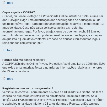
Topo
O que significa COPPA?
COPPA, ou Lei de Proteção da Privacidade Online Infantil de 1998, é uma Lei
dos EUA que exige uma autorização dos encarregados de educação, ou de
um responsável legal, para guardar as informações relativas a menores de 13
anos de idade. Caso não saiba se isso se aplica a si, obtenha
aconselhamento legal. Por favor, esteja ciente de que nem o phpBB Limited
nem o fundador deste fórum o pode aconselhar em termos legais, à exceção
da questão “Quem devo contactar em caso de abusos e/ou assuntos legais
relacionados com este fórum?”.
Topo
Porque não me posso registar?
A COPPA (Childrens Online Privacy Protection Act) é uma Lei de 1998 dos EUA
que exige uma autorização para guardar as informações relativas a menores
de 13 anos de idade.
Topo
Registei-me mas não consigo entrar!
Verifique se escreveu corretamente o Nome de Utilizador e a Senha. Se tem a
certeza de que estão corretos tenha em atenção um de dois fatores. Se a
função COPPA (Childrens Online Privacy Protection Act) estiver ativa no Fórum
e assinalou uma idade inferior a 13 anos durante o Registo, então tem que