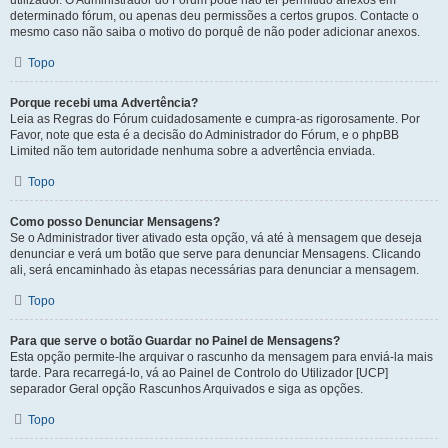
utilizador. O Administrador do Fórum pode não ter permitido anexos em
determinado fórum, ou apenas deu permissões a certos grupos. Contacte o
mesmo caso não saiba o motivo do porquê de não poder adicionar anexos.
Topo
Porque recebi uma Advertência?
Leia as Regras do Fórum cuidadosamente e cumpra-as rigorosamente. Por
Favor, note que esta é a decisão do Administrador do Fórum, e o phpBB
Limited não tem autoridade nenhuma sobre a advertência enviada.
Topo
Como posso Denunciar Mensagens?
Se o Administrador tiver ativado esta opção, vá até à mensagem que deseja
denunciar e verá um botão que serve para denunciar Mensagens. Clicando
ali, será encaminhado às etapas necessárias para denunciar a mensagem.
Topo
Para que serve o botão Guardar no Painel de Mensagens?
Esta opção permite-lhe arquivar o rascunho da mensagem para enviá-la mais
tarde. Para recarregá-lo, vá ao Painel de Controlo do Utilizador [UCP]
separador Geral opção Rascunhos Arquivados e siga as opções.
Topo