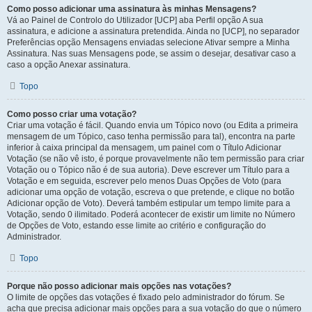
Como posso adicionar uma assinatura às minhas Mensagens?
Vá ao Painel de Controlo do Utilizador [UCP] aba Perfil opção A sua
assinatura, e adicione a assinatura pretendida. Ainda no [UCP], no separador
Preferências opção Mensagens enviadas selecione Ativar sempre a Minha
Assinatura. Nas suas Mensagens pode, se assim o desejar, desativar caso a
caso a opção Anexar assinatura.
Topo
Como posso criar uma votação?
Criar uma votação é fácil. Quando envia um Tópico novo (ou Edita a primeira
mensagem de um Tópico, caso tenha permissão para tal), encontra na parte
inferior à caixa principal da mensagem, um painel com o Título Adicionar
Votação (se não vê isto, é porque provavelmente não tem permissão para criar
Votação ou o Tópico não é de sua autoria). Deve escrever um Título para a
Votação e em seguida, escrever pelo menos Duas Opções de Voto (para
adicionar uma opção de votação, escreva o que pretende, e clique no botão
Adicionar opção de Voto). Deverá também estipular um tempo limite para a
Votação, sendo 0 ilimitado. Poderá acontecer de existir um limite no Número
de Opções de Voto, estando esse limite ao critério e configuração do
Administrador.
Topo
Porque não posso adicionar mais opções nas votações?
O limite de opções das votações é fixado pelo administrador do fórum. Se
acha que precisa adicionar mais opções para a sua votação do que o número