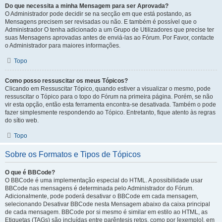
Do que necessita a minha Mensagem para ser Aprovada?
O Administrador pode decidir se na secção em que está postando, as
Mensagens precisem ser revisadas ou não. E também é possível que o
Administrador O tenha adicionado a um Grupo de Utilizadores que precise ter
suas Mensagens aprovadas antes de enviá-las ao Fórum. Por Favor, contacte
o Administrador para maiores informações.
Topo
Como posso ressuscitar os meus Tópicos?
Clicando em Ressuscitar Tópico, quando estiver a visualizar o mesmo, pode
ressuscitar o Tópico para o topo do Fórum na primeira página. Porém, se não
vir esta opção, então esta ferramenta encontra-se desativada. Também o pode
fazer simplesmente respondendo ao Tópico. Entretanto, fique atento às regras
do sítio web.
Topo
Sobre os Formatos e Tipos de Tópicos
O que é BBCode?
O BBCode é uma implementação especial do HTML. A possibilidade usar
BBCode nas mensagens é determinada pelo Administrador do Fórum.
Adicionalmente, pode poderá desativar o BBCode em cada mensagem,
selecionando Desativar BBCode nesta Mensagem abaixo da caixa principal
de cada mensagem. BBCode por si mesmo é similar em estilo ao HTML, as
Etiquetas (TAGs) são incluídas entre parêntesis retos, como por [exemplo], em