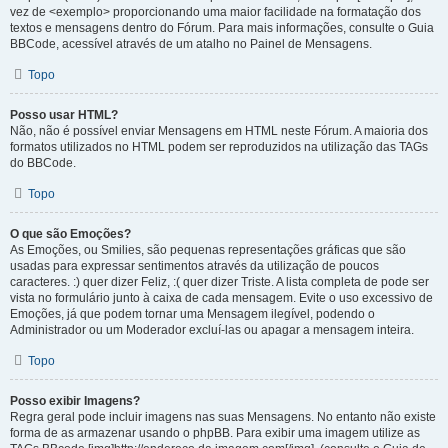
vez de <exemplo> proporcionando uma maior facilidade na formatação dos
textos e mensagens dentro do Fórum. Para mais informações, consulte o Guia
BBCode, acessível através de um atalho no Painel de Mensagens.
Topo
Posso usar HTML?
Não, não é possível enviar Mensagens em HTML neste Fórum. A maioria dos
formatos utilizados no HTML podem ser reproduzidos na utilização das TAGs
do BBCode.
Topo
O que são Emoções?
As Emoções, ou Smilies, são pequenas representações gráficas que são
usadas para expressar sentimentos através da utilização de poucos
caracteres. :) quer dizer Feliz, :( quer dizer Triste. A lista completa de pode ser
vista no formulário junto à caixa de cada mensagem. Evite o uso excessivo de
Emoções, já que podem tornar uma Mensagem ilegível, podendo o
Administrador ou um Moderador excluí-las ou apagar a mensagem inteira.
Topo
Posso exibir Imagens?
Regra geral pode incluir imagens nas suas Mensagens. No entanto não existe
forma de as armazenar usando o phpBB. Para exibir uma imagem utilize as