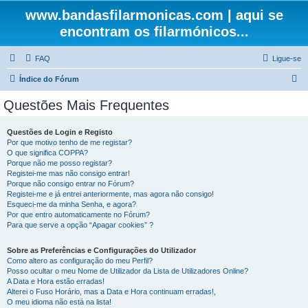
www.bandasfilarmonicas.com | aqui se
encontram os filarmónicos...
FAQ
Ligue-se
P
Índice do Fórum
e
Questões Mais Frequentes
s
q
Questões de Login e Registo
Por que motivo tenho de me registar?
u
O que significa COPPA?
i
Porque não me posso registar?
Registei-me mas não consigo entrar!
s
Porque não consigo entrar no Fórum?
Registei-me e já entrei anteriormente, mas agora não consigo!
a
Esqueci-me da minha Senha, e agora?
r
Por que entro automaticamente no Fórum?
Para que serve a opção “Apagar cookies” ?
Sobre as Preferências e Configurações do Utilizador
Como altero as configuração do meu Perfil?
Posso ocultar o meu Nome de Utilizador da Lista de Utilizadores Online?
A Data e Hora estão erradas!
Alterei o Fuso Horário, mas a Data e Hora continuam erradas!,
O meu idioma não está na lista!