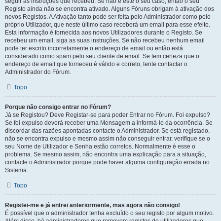
seguir as instruções que recebeu. Se não é este o seu caso, então o seu
Registo ainda não se encontra ativado. Alguns Fóruns obrigam à ativação dos
novos Registos. A Ativação tanto pode ser feita pelo Administrador como pelo
próprio Utilizador, que neste último caso receberá um email para esse efeito.
Esta informação é fornecida aos novos Utilizadores durante o Registo. Se
recebeu um email, siga as suas instruções. Se não recebeu nenhum email
pode ter escrito incorretamente o endereço de email ou então está
considerado como spam pelo seu cliente de email. Se tem certeza que o
endereço de email que forneceu é válido e correto, tente contactar o
Administrador do Fórum.
Topo
Porque não consigo entrar no Fórum?
Já se Registou? Deve Registar-se para poder Entrar no Fórum. Foi expulso?
Se foi expulso deverá receber uma Mensagem a informá-lo da ocorrência. Se
discordar das razões apontadas contacte o Administrador. Se está registado,
não se encontra expulso e mesmo assim não conseguir entrar, verifique se o
seu Nome de Utilizador e Senha estão corretos. Normalmente é esse o
problema. Se mesmo assim, não encontra uma explicação para a situação,
contacte o Administrador porque pode haver alguma configuração errada no
Sistema.
Topo
Registei-me e já entrei anteriormente, mas agora não consigo!
É possível que o administrador tenha excluído o seu registo por algum motivo.