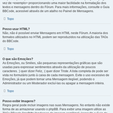
vez de <exemplo> proporcionando uma maior facilidade na formatação dos
textos e mensagens dentro do Fórum. Para mais informações, consulte o Guia
BBCode, acessível através de um atalho no Painel de Mensagens.
Topo
Posso usar HTML?
Não, não é possível enviar Mensagens em HTML neste Fórum. A maioria dos
formatos utilizados no HTML podem ser reproduzidos na utilização das TAGs
do BBCode.
Topo
O que são Emoções?
As Emoções, ou Smilies, são pequenas representações gráficas que são
usadas para expressar sentimentos através da utilização de poucos
caracteres. :) quer dizer Feliz, :( quer dizer Triste. A lista completa de pode ser
vista no formulário junto à caixa de cada mensagem. Evite o uso excessivo de
Emoções, já que podem tornar uma Mensagem ilegível, podendo o
Administrador ou um Moderador excluí-las ou apagar a mensagem inteira.
Topo
Posso exibir Imagens?
Regra geral pode incluir imagens nas suas Mensagens. No entanto não existe
forma de as armazenar usando o phpBB. Para exibir uma imagem utilize as