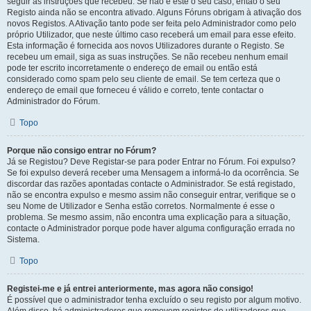
seguir as instruções que recebeu. Se não é este o seu caso, então o seu
Registo ainda não se encontra ativado. Alguns Fóruns obrigam à ativação dos
novos Registos. A Ativação tanto pode ser feita pelo Administrador como pelo
próprio Utilizador, que neste último caso receberá um email para esse efeito.
Esta informação é fornecida aos novos Utilizadores durante o Registo. Se
recebeu um email, siga as suas instruções. Se não recebeu nenhum email
pode ter escrito incorretamente o endereço de email ou então está
considerado como spam pelo seu cliente de email. Se tem certeza que o
endereço de email que forneceu é válido e correto, tente contactar o
Administrador do Fórum.
Topo
Porque não consigo entrar no Fórum?
Já se Registou? Deve Registar-se para poder Entrar no Fórum. Foi expulso?
Se foi expulso deverá receber uma Mensagem a informá-lo da ocorrência. Se
discordar das razões apontadas contacte o Administrador. Se está registado,
não se encontra expulso e mesmo assim não conseguir entrar, verifique se o
seu Nome de Utilizador e Senha estão corretos. Normalmente é esse o
problema. Se mesmo assim, não encontra uma explicação para a situação,
contacte o Administrador porque pode haver alguma configuração errada no
Sistema.
Topo
Registei-me e já entrei anteriormente, mas agora não consigo!
É possível que o administrador tenha excluído o seu registo por algum motivo.