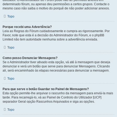
utilizador. O Administrador do Fórum pode não ter permitido anexos em
determinado fórum, ou apenas deu permissões a certos grupos. Contacte o
mesmo caso não saiba o motivo do porquê de não poder adicionar anexos.
Topo
Porque recebi uma Advertência?
Leia as Regras do Fórum cuidadosamente e cumpra-as rigorosamente. Por
Favor, note que esta é a decisão do Administrador do Fórum, e o phpBB
Limited não tem autoridade nenhuma sobre a advertência enviada.
Topo
Como posso Denunciar Mensagens?
Se o Administrador tiver ativado esta opção, vá até à mensagem que deseja
denunciar e verá um botão que serve para denunciar Mensagens. Clicando
ali, será encaminhado às etapas necessárias para denunciar a mensagem.
Topo
Para que serve o botão Guardar no Painel de Mensagens?
Esta opção permite-lhe arquivar o rascunho da mensagem para enviá-la mais
tarde. Para recarregá-lo, vá ao Painel de Controlo do Utilizador [UCP]
separador Geral opção Rascunhos Arquivados e siga as opções.
Topo