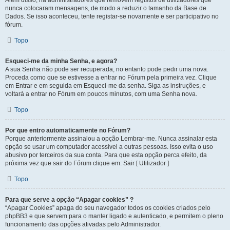
Além disso, há administradores que removem registos de utilizadores que
nunca colocaram mensagens, de modo a reduzir o tamanho da Base de
Dados. Se isso aconteceu, tente registar-se novamente e ser participativo no
fórum.
Topo
Esqueci-me da minha Senha, e agora?
A sua Senha não pode ser recuperada, no entanto pode pedir uma nova.
Proceda como que se estivesse a entrar no Fórum pela primeira vez. Clique
em Entrar e em seguida em Esqueci-me da senha. Siga as instruções, e
voltará a entrar no Fórum em poucos minutos, com uma Senha nova.
Topo
Por que entro automaticamente no Fórum?
Porque anteriormente assinalou a opção Lembrar-me. Nunca assinalar esta
opção se usar um computador acessível a outras pessoas. Isso evita o uso
abusivo por terceiros da sua conta. Para que esta opção perca efeito, da
próxima vez que sair do Fórum clique em: Sair [ Utilizador ]
Topo
Para que serve a opção “Apagar cookies” ?
“Apagar Cookies” apaga do seu navegador todos os cookies criados pelo
phpBB3 e que servem para o manter ligado e autenticado, e permitem o pleno
funcionamento das opções ativadas pelo Administrador.