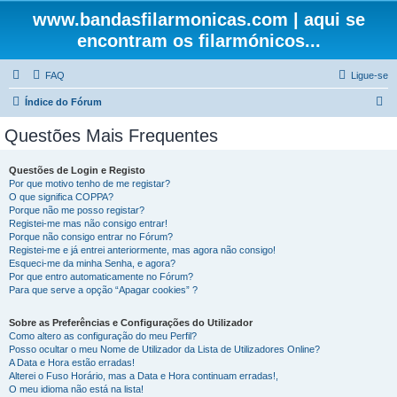
www.bandasfilarmonicas.com | aqui se
encontram os filarmónicos...
FAQ
Ligue-se
P
Índice do Fórum
e
Questões Mais Frequentes
s
q
Questões de Login e Registo
Por que motivo tenho de me registar?
u
O que significa COPPA?
i
Porque não me posso registar?
Registei-me mas não consigo entrar!
s
Porque não consigo entrar no Fórum?
Registei-me e já entrei anteriormente, mas agora não consigo!
a
Esqueci-me da minha Senha, e agora?
r
Por que entro automaticamente no Fórum?
Para que serve a opção “Apagar cookies” ?
Sobre as Preferências e Configurações do Utilizador
Como altero as configuração do meu Perfil?
Posso ocultar o meu Nome de Utilizador da Lista de Utilizadores Online?
A Data e Hora estão erradas!
Alterei o Fuso Horário, mas a Data e Hora continuam erradas!,
O meu idioma não está na lista!