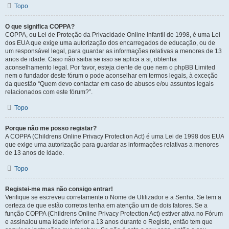
Topo
O que significa COPPA?
COPPA, ou Lei de Proteção da Privacidade Online Infantil de 1998, é uma Lei
dos EUA que exige uma autorização dos encarregados de educação, ou de
um responsável legal, para guardar as informações relativas a menores de 13
anos de idade. Caso não saiba se isso se aplica a si, obtenha
aconselhamento legal. Por favor, esteja ciente de que nem o phpBB Limited
nem o fundador deste fórum o pode aconselhar em termos legais, à exceção
da questão “Quem devo contactar em caso de abusos e/ou assuntos legais
relacionados com este fórum?”.
Topo
Porque não me posso registar?
A COPPA (Childrens Online Privacy Protection Act) é uma Lei de 1998 dos EUA
que exige uma autorização para guardar as informações relativas a menores
de 13 anos de idade.
Topo
Registei-me mas não consigo entrar!
Verifique se escreveu corretamente o Nome de Utilizador e a Senha. Se tem a
certeza de que estão corretos tenha em atenção um de dois fatores. Se a
função COPPA (Childrens Online Privacy Protection Act) estiver ativa no Fórum
e assinalou uma idade inferior a 13 anos durante o Registo, então tem que