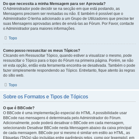
Do que necessita a minha Mensagem para ser Aprovada?
O Administrador pode decidir se na secção em que está postando, as
Mensagens precisem ser revisadas ou não. E também é possível que o
Administrador O tenha adicionado a um Grupo de Utilizadores que precise ter
suas Mensagens aprovadas antes de enviá-las ao Fórum. Por Favor, contacte
o Administrador para maiores informações.
Topo
Como posso ressuscitar os meus Tópicos?
Clicando em Ressuscitar Tópico, quando estiver a visualizar o mesmo, pode
ressuscitar o Tópico para o topo do Fórum na primeira página. Porém, se não
vir esta opção, então esta ferramenta encontra-se desativada. Também o pode
fazer simplesmente respondendo ao Tópico. Entretanto, fique atento às regras
do sítio web.
Topo
Sobre os Formatos e Tipos de Tópicos
O que é BBCode?
O BBCode é uma implementação especial do HTML. A possibilidade usar
BBCode nas mensagens é determinada pelo Administrador do Fórum.
Adicionalmente, pode poderá desativar o BBCode em cada mensagem,
selecionando Desativar BBCode nesta Mensagem abaixo da caixa principal
de cada mensagem. BBCode por si mesmo é similar em estilo ao HTML, as
Etiquetas (TAGs) são incluídas entre parêntesis retos, como por [exemplo], em