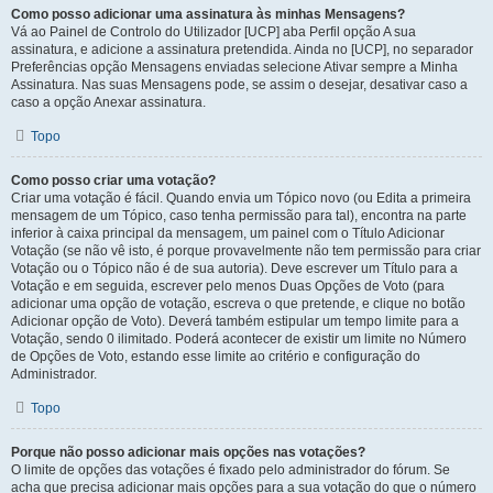
Como posso adicionar uma assinatura às minhas Mensagens?
Vá ao Painel de Controlo do Utilizador [UCP] aba Perfil opção A sua
assinatura, e adicione a assinatura pretendida. Ainda no [UCP], no separador
Preferências opção Mensagens enviadas selecione Ativar sempre a Minha
Assinatura. Nas suas Mensagens pode, se assim o desejar, desativar caso a
caso a opção Anexar assinatura.
Topo
Como posso criar uma votação?
Criar uma votação é fácil. Quando envia um Tópico novo (ou Edita a primeira
mensagem de um Tópico, caso tenha permissão para tal), encontra na parte
inferior à caixa principal da mensagem, um painel com o Título Adicionar
Votação (se não vê isto, é porque provavelmente não tem permissão para criar
Votação ou o Tópico não é de sua autoria). Deve escrever um Título para a
Votação e em seguida, escrever pelo menos Duas Opções de Voto (para
adicionar uma opção de votação, escreva o que pretende, e clique no botão
Adicionar opção de Voto). Deverá também estipular um tempo limite para a
Votação, sendo 0 ilimitado. Poderá acontecer de existir um limite no Número
de Opções de Voto, estando esse limite ao critério e configuração do
Administrador.
Topo
Porque não posso adicionar mais opções nas votações?
O limite de opções das votações é fixado pelo administrador do fórum. Se
acha que precisa adicionar mais opções para a sua votação do que o número