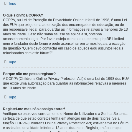
Topo
O que significa COPPA?
COPPA, ou Lei de Proteção da Privacidade Online Infantil de 1998, é uma Lei
dos EUA que exige uma autorização dos encarregados de educação, ou de
um responsável legal, para guardar as informações relativas a menores de 13
anos de idade. Caso não saiba se isso se aplica a si, obtenha
aconselhamento legal. Por favor, esteja ciente de que nem o phpBB Limited
nem o fundador deste fórum o pode aconselhar em termos legais, à exceção
da questão “Quem devo contactar em caso de abusos e/ou assuntos legais
relacionados com este fórum?”.
Topo
Porque não me posso registar?
A COPPA (Childrens Online Privacy Protection Act) é uma Lei de 1998 dos EUA
que exige uma autorização para guardar as informações relativas a menores
de 13 anos de idade.
Topo
Registei-me mas não consigo entrar!
Verifique se escreveu corretamente o Nome de Utilizador e a Senha. Se tem a
certeza de que estão corretos tenha em atenção um de dois fatores. Se a
função COPPA (Childrens Online Privacy Protection Act) estiver ativa no Fórum
e assinalou uma idade inferior a 13 anos durante o Registo, então tem que