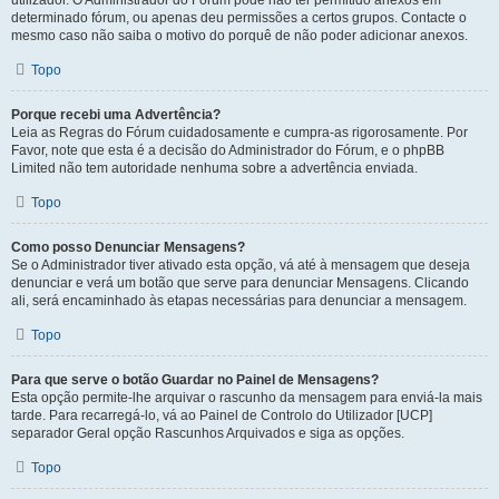
utilizador. O Administrador do Fórum pode não ter permitido anexos em
determinado fórum, ou apenas deu permissões a certos grupos. Contacte o
mesmo caso não saiba o motivo do porquê de não poder adicionar anexos.
Topo
Porque recebi uma Advertência?
Leia as Regras do Fórum cuidadosamente e cumpra-as rigorosamente. Por
Favor, note que esta é a decisão do Administrador do Fórum, e o phpBB
Limited não tem autoridade nenhuma sobre a advertência enviada.
Topo
Como posso Denunciar Mensagens?
Se o Administrador tiver ativado esta opção, vá até à mensagem que deseja
denunciar e verá um botão que serve para denunciar Mensagens. Clicando
ali, será encaminhado às etapas necessárias para denunciar a mensagem.
Topo
Para que serve o botão Guardar no Painel de Mensagens?
Esta opção permite-lhe arquivar o rascunho da mensagem para enviá-la mais
tarde. Para recarregá-lo, vá ao Painel de Controlo do Utilizador [UCP]
separador Geral opção Rascunhos Arquivados e siga as opções.
Topo