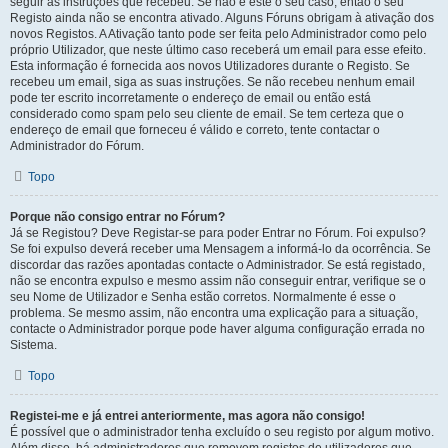
seguir as instruções que recebeu. Se não é este o seu caso, então o seu
Registo ainda não se encontra ativado. Alguns Fóruns obrigam à ativação dos
novos Registos. A Ativação tanto pode ser feita pelo Administrador como pelo
próprio Utilizador, que neste último caso receberá um email para esse efeito.
Esta informação é fornecida aos novos Utilizadores durante o Registo. Se
recebeu um email, siga as suas instruções. Se não recebeu nenhum email
pode ter escrito incorretamente o endereço de email ou então está
considerado como spam pelo seu cliente de email. Se tem certeza que o
endereço de email que forneceu é válido e correto, tente contactar o
Administrador do Fórum.
Topo
Porque não consigo entrar no Fórum?
Já se Registou? Deve Registar-se para poder Entrar no Fórum. Foi expulso?
Se foi expulso deverá receber uma Mensagem a informá-lo da ocorrência. Se
discordar das razões apontadas contacte o Administrador. Se está registado,
não se encontra expulso e mesmo assim não conseguir entrar, verifique se o
seu Nome de Utilizador e Senha estão corretos. Normalmente é esse o
problema. Se mesmo assim, não encontra uma explicação para a situação,
contacte o Administrador porque pode haver alguma configuração errada no
Sistema.
Topo
Registei-me e já entrei anteriormente, mas agora não consigo!
É possível que o administrador tenha excluído o seu registo por algum motivo.