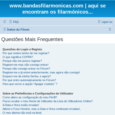
www.bandasfilarmonicas.com | aqui se
encontram os filarmónicos...
FAQ
Ligue-se
P
Índice do Fórum
e
Questões Mais Frequentes
s
q
Questões de Login e Registo
Por que motivo tenho de me registar?
u
O que significa COPPA?
i
Porque não me posso registar?
Registei-me mas não consigo entrar!
s
Porque não consigo entrar no Fórum?
Registei-me e já entrei anteriormente, mas agora não consigo!
a
Esqueci-me da minha Senha, e agora?
r
Por que entro automaticamente no Fórum?
Para que serve a opção “Apagar cookies” ?
Sobre as Preferências e Configurações do Utilizador
Como altero as configuração do meu Perfil?
Posso ocultar o meu Nome de Utilizador da Lista de Utilizadores Online?
A Data e Hora estão erradas!
Alterei o Fuso Horário, mas a Data e Hora continuam erradas!,
O meu idioma não está na lista!