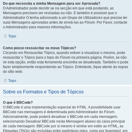
Do que necessita a minha Mensagem para ser Aprovada?
O Administrador pode decidir se na secção em que está postando, as
Mensagens precisem ser revisadas ou não. E também é possível que o
Administrador O tenha adicionado a um Grupo de Utilizadores que precise ter
suas Mensagens aprovadas antes de enviá-las ao Fórum. Por Favor, contacte
o Administrador para maiores informações.
Topo
Como posso ressuscitar os meus Tópicos?
Clicando em Ressuscitar Tópico, quando estiver a visualizar o mesmo, pode
ressuscitar o Tópico para o topo do Fórum na primeira página. Porém, se não
vir esta opção, então esta ferramenta encontra-se desativada. Também o pode
fazer simplesmente respondendo ao Tópico. Entretanto, fique atento às regras
do sítio web.
Topo
Sobre os Formatos e Tipos de Tópicos
O que é BBCode?
O BBCode é uma implementação especial do HTML. A possibilidade usar
BBCode nas mensagens é determinada pelo Administrador do Fórum.
Adicionalmente, pode poderá desativar o BBCode em cada mensagem,
selecionando Desativar BBCode nesta Mensagem abaixo da caixa principal
de cada mensagem. BBCode por si mesmo é similar em estilo ao HTML, as
Etiquetas (TAGs) são incluídas entre parêntesis retos, como por [exemplo], em