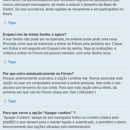
Além disso, há administradores que removem registos de utilizadores que
nunca colocaram mensagens, de modo a reduzir o tamanho da Base de
Dados. Se isso aconteceu, tente registar-se novamente e ser participativo no
fórum.
Topo
Esqueci-me da minha Senha, e agora?
A sua Senha não pode ser recuperada, no entanto pode pedir uma nova.
Proceda como que se estivesse a entrar no Fórum pela primeira vez. Clique
em Entrar e em seguida em Esqueci-me da senha. Siga as instruções, e
voltará a entrar no Fórum em poucos minutos, com uma Senha nova.
Topo
Por que entro automaticamente no Fórum?
Porque anteriormente assinalou a opção Lembrar-me. Nunca assinalar esta
opção se usar um computador acessível a outras pessoas. Isso evita o uso
abusivo por terceiros da sua conta. Para que esta opção perca efeito, da
próxima vez que sair do Fórum clique em: Sair [ Utilizador ]
Topo
Para que serve a opção “Apagar cookies” ?
“Apagar Cookies” apaga do seu navegador todos os cookies criados pelo
phpBB3 e que servem para o manter ligado e autenticado, e permitem o pleno
funcionamento das opções ativadas pelo Administrador.