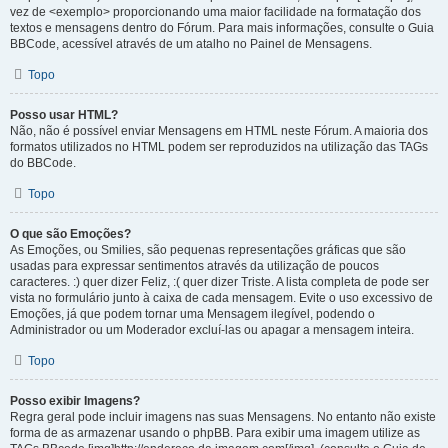
vez de <exemplo> proporcionando uma maior facilidade na formatação dos
textos e mensagens dentro do Fórum. Para mais informações, consulte o Guia
BBCode, acessível através de um atalho no Painel de Mensagens.
Topo
Posso usar HTML?
Não, não é possível enviar Mensagens em HTML neste Fórum. A maioria dos
formatos utilizados no HTML podem ser reproduzidos na utilização das TAGs
do BBCode.
Topo
O que são Emoções?
As Emoções, ou Smilies, são pequenas representações gráficas que são
usadas para expressar sentimentos através da utilização de poucos
caracteres. :) quer dizer Feliz, :( quer dizer Triste. A lista completa de pode ser
vista no formulário junto à caixa de cada mensagem. Evite o uso excessivo de
Emoções, já que podem tornar uma Mensagem ilegível, podendo o
Administrador ou um Moderador excluí-las ou apagar a mensagem inteira.
Topo
Posso exibir Imagens?
Regra geral pode incluir imagens nas suas Mensagens. No entanto não existe
forma de as armazenar usando o phpBB. Para exibir uma imagem utilize as