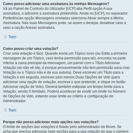
Como posso adicionar uma assinatura às minhas Mensagens?
Vá ao Painel de Controlo do Utilizador [UCP] aba Perfil opção A sua
assinatura, e adicione a assinatura pretendida. Ainda no [UCP], no separador
Preferências opção Mensagens enviadas selecione Ativar sempre a Minha
Assinatura. Nas suas Mensagens pode, se assim o desejar, desativar caso a
caso a opção Anexar assinatura.
Topo
Como posso criar uma votação?
Criar uma votação é fácil. Quando envia um Tópico novo (ou Edita a primeira
mensagem de um Tópico, caso tenha permissão para tal), encontra na parte
inferior à caixa principal da mensagem, um painel com o Título Adicionar
Votação (se não vê isto, é porque provavelmente não tem permissão para criar
Votação ou o Tópico não é de sua autoria). Deve escrever um Título para a
Votação e em seguida, escrever pelo menos Duas Opções de Voto (para
adicionar uma opção de votação, escreva o que pretende, e clique no botão
Adicionar opção de Voto). Deverá também estipular um tempo limite para a
Votação, sendo 0 ilimitado. Poderá acontecer de existir um limite no Número
de Opções de Voto, estando esse limite ao critério e configuração do
Administrador.
Topo
Porque não posso adicionar mais opções nas votações?
O limite de opções das votações é fixado pelo administrador do fórum. Se
acha que precisa adicionar mais opções para a sua votação do que o número