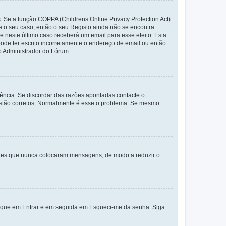
. Se a função COPPA (Childrens Online Privacy Protection Act)
te o seu caso, então o seu Registo ainda não se encontra
ue neste último caso receberá um email para esse efeito. Esta
ode ter escrito incorretamente o endereço de email ou então
o Administrador do Fórum.
ência. Se discordar das razões apontadas contacte o
 estão corretos. Normalmente é esse o problema. Se mesmo
adores que nunca colocaram mensagens, de modo a reduzir o
lique em Entrar e em seguida em Esqueci-me da senha. Siga