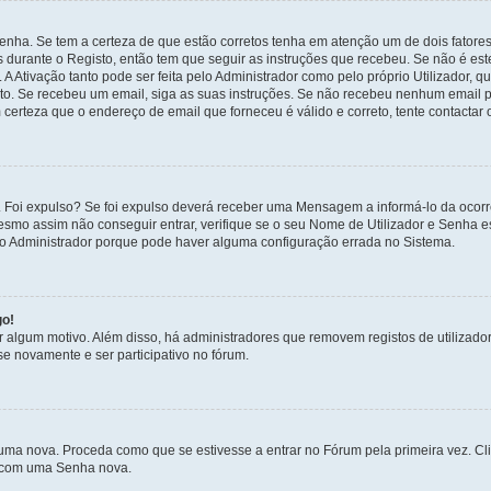
enha. Se tem a certeza de que estão corretos tenha em atenção um de dois fatores
os durante o Registo, então tem que seguir as instruções que recebeu. Se não é es
A Ativação tanto pode ser feita pelo Administrador como pelo próprio Utilizador, q
sto. Se recebeu um email, siga as suas instruções. Se não recebeu nenhum email p
certeza que o endereço de email que forneceu é válido e correto, tente contactar 
 Foi expulso? Se foi expulso deverá receber uma Mensagem a informá-lo da ocorr
mesmo assim não conseguir entrar, verifique se o seu Nome de Utilizador e Senha
 o Administrador porque pode haver alguma configuração errada no Sistema.
go!
por algum motivo. Além disso, há administradores que removem registos de utiliz
e novamente e ser participativo no fórum.
uma nova. Proceda como que se estivesse a entrar no Fórum pela primeira vez. C
s, com uma Senha nova.