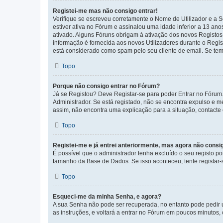
Registei-me mas não consigo entrar!
Verifique se escreveu corretamente o Nome de Utilizador e a S
estiver ativa no Fórum e assinalou uma idade inferior a 13 an
ativado. Alguns Fóruns obrigam à ativação dos novos Registos. 
informação é fornecida aos novos Utilizadores durante o Regi
está considerado como spam pelo seu cliente de email. Se tem 
Topo
Porque não consigo entrar no Fórum?
Já se Registou? Deve Registar-se para poder Entrar no Fórum.
Administrador. Se está registado, não se encontra expulso e 
assim, não encontra uma explicação para a situação, contacte
Topo
Registei-me e já entrei anteriormente, mas agora não consi
É possível que o administrador tenha excluído o seu registo 
tamanho da Base de Dados. Se isso aconteceu, tente registar-s
Topo
Esqueci-me da minha Senha, e agora?
A sua Senha não pode ser recuperada, no entanto pode pedir 
as instruções, e voltará a entrar no Fórum em poucos minuto