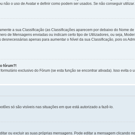
ou não o uso de Avatar e definir como podem ser usados. Se não conseguir utilizar
etamente a sua Classificação (as Classificações aparecem por debaixo do Nome de
úmero de Mensagens enviadas ou indicam certo tipo de Utilizadores, ou seja, Mode
 desnecessárias apenas para aumentar o Nível da sua Classificação, pois os Ad
no fórum?!
ormulário exclusivo do Fórum (se esta função se encontrar ativada). Isso evita o u
botões só são visíveis nas situações em que está autorizado a fazê-lo.
itar ou excluir as suas próprias mensagens. Pode editar a mensagem clicando no