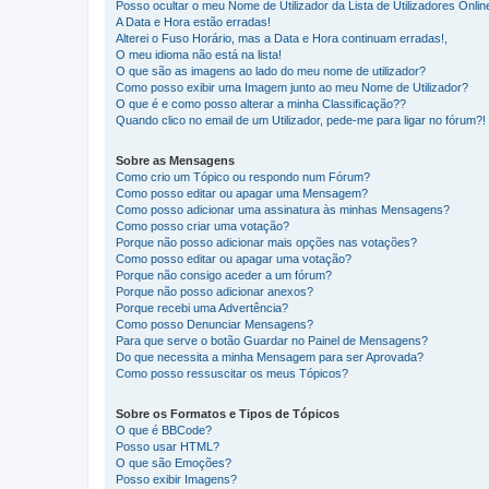
Posso ocultar o meu Nome de Utilizador da Lista de Utilizadores Onlin
A Data e Hora estão erradas!
Alterei o Fuso Horário, mas a Data e Hora continuam erradas!,
O meu idioma não está na lista!
O que são as imagens ao lado do meu nome de utilizador?
Como posso exibir uma Imagem junto ao meu Nome de Utilizador?
O que é e como posso alterar a minha Classificação??
Quando clico no email de um Utilizador, pede-me para ligar no fórum?!
Sobre as Mensagens
Como crio um Tópico ou respondo num Fórum?
Como posso editar ou apagar uma Mensagem?
Como posso adicionar uma assinatura às minhas Mensagens?
Como posso criar uma votação?
Porque não posso adicionar mais opções nas votações?
Como posso editar ou apagar uma votação?
Porque não consigo aceder a um fórum?
Porque não posso adicionar anexos?
Porque recebi uma Advertência?
Como posso Denunciar Mensagens?
Para que serve o botão Guardar no Painel de Mensagens?
Do que necessita a minha Mensagem para ser Aprovada?
Como posso ressuscitar os meus Tópicos?
Sobre os Formatos e Tipos de Tópicos
O que é BBCode?
Posso usar HTML?
O que são Emoções?
Posso exibir Imagens?