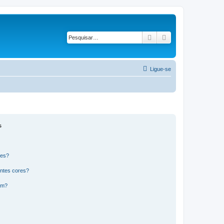
Pesquisar
Pesquisa avançad
Ligue-se
s
res?
ntes cores?
um?