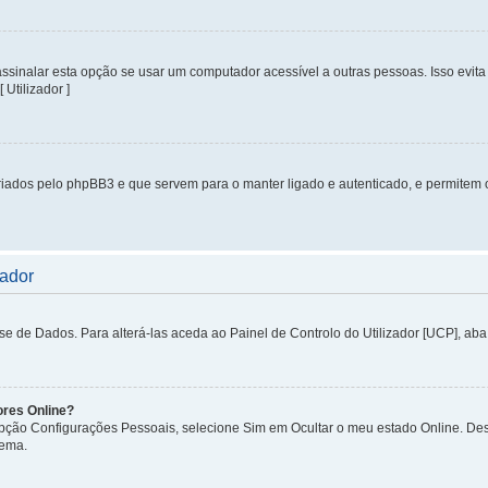
inalar esta opção se usar um computador acessível a outras pessoas. Isso evita 
 Utilizador ]
iados pelo phpBB3 e que servem para o manter ligado e autenticado, e permitem 
zador
de Dados. Para alterá-las aceda ao Painel de Controlo do Utilizador [UCP], aba P
ores Online?
 opção Configurações Pessoais, selecione Sim em Ocultar o meu estado Online. De
tema.