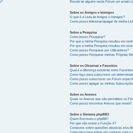
e?
Recebi de alguém neste Fórum um email co
Sobre os Amigos e Inimigos
O que é a Lista de Amigos e Inimigos?
Como posso Adicionar/apagar de minha List
Sobre a Pesquisa
Como posso Pesquisar?
Por que a minha Pesquisa resultou em nen
Por que a minha Pesquisa resultou em uma
Como posso Pesquisar por Utilizadores?
Como posso Pesquisar minhas Próprias M
Sobre os Observar e Favoritos
Qual é a diferença existente entre Favorit
Como faço para subscrever um determinado
Como posso subscrever um Fórum específ
Como posso apagar as minhas Subscriçõe
Sobre os Anexos
Quais os Anexos que são permitidos no F
Como posso encontrar Anexos que enviei?
Sobre o Sistema phpBB3
Quem Escreveu o phpBB?
Por que não existe a Função X?
Contactos sobre questões abusivas e/ou ile
Como faço para entrar em contacto com o 