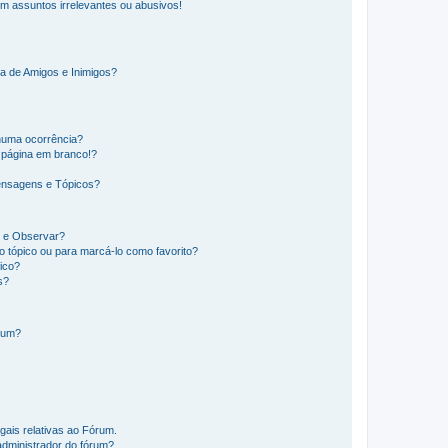
m assuntos irrelevantes ou abusivos!
a de Amigos e Inimigos?
huma ocorrência?
 página em branco!?
ensagens e Tópicos?
os e Observar?
 tópico ou para marcá-lo como favorito?
ico?
s?
órum?
gais relativas ao Fórum.
administrador do fórum?