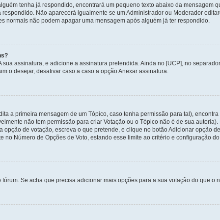
alguém tenha já respondido, encontrará um pequeno texto abaixo da mensagem qu
ha respondido. Não aparecerá igualmente se um Administrador ou Moderador edit
izadores normais não podem apagar uma mensagem após alguém já ter respondido.
ns?
 A sua assinatura, e adicione a assinatura pretendida. Ainda no [UCP], no separa
m o desejar, desativar caso a caso a opção Anexar assinatura.
ita a primeira mensagem de um Tópico, caso tenha permissão para tal), encontra n
avelmente não tem permissão para criar Votação ou o Tópico não é de sua autoria)
opção de votação, escreva o que pretende, e clique no botão Adicionar opção de
ite no Número de Opções de Voto, estando esse limite ao critério e configuração do
o fórum. Se acha que precisa adicionar mais opções para a sua votação do que o n