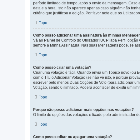
período limitado de tempo, após o envio da mensagem. Caso 
data e a hora. Isto não aparece apenas caso alguém não ten
critério que justificou a edição. Por favor note que os Util
Topo
Como posso adicionar uma assinatura às minhas Mensage
Vá ao Painel de Controlo do Utilizador [UCP] aba Perfil opção
sempre a Minha Assinatura. Nas suas Mensagens pode, se assi
Topo
Como posso criar uma votação?
Criar uma votação é fácil. Quando envia um Tópico novo (ou Ed
com o Título Adicionar Votação (se não vê isto, é porque prov
escrever pelo menos Duas Opções de Voto (para adicionar uma 
Votação, sendo 0 ilimitado. Poderá acontecer de existir um lim
Topo
Porque não posso adicionar mais opções nas votações?
O limite de opções das votações é fixado pelo administrador d
Topo
Como posso editar ou apagar uma votação?