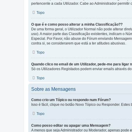
pertencente a cada Utilizador. Cabe ao Administrador permitir 
Topo
O que é e como posso alterar a minha Classificação??
De uma forma geral, o Utilizador Normal não pode alterar dir
uso). A maior parte das Classificação existentes, indicam o N
Especial. Por Favor, não abuse do Fórum enviando Mensagens
contra si, se considerarem que está a ter atitudes abusivas.
Topo
Quando clico no email de um Utilizador, pede-me para ligar 
Só os Utilizadores Registados podem enviar emails através do f
Topo
Sobre as Mensagens
Como crio um Tópico ou respondo num Fórum?
Isso é fácil, clique no botão Novo Tópico ou Responder. Estes 
Topo
Como posso editar ou apagar uma Mensagem?
A menos que seja Administrador ou Moderador, apenas pode ed