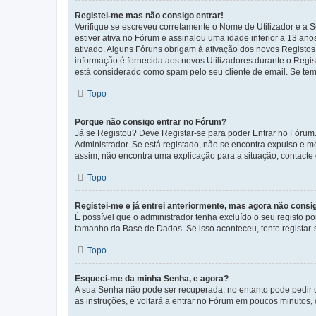
Registei-me mas não consigo entrar!
Verifique se escreveu corretamente o Nome de Utilizador e a S
estiver ativa no Fórum e assinalou uma idade inferior a 13 an
ativado. Alguns Fóruns obrigam à ativação dos novos Registos. 
informação é fornecida aos novos Utilizadores durante o Regi
está considerado como spam pelo seu cliente de email. Se tem 
Topo
Porque não consigo entrar no Fórum?
Já se Registou? Deve Registar-se para poder Entrar no Fórum.
Administrador. Se está registado, não se encontra expulso e 
assim, não encontra uma explicação para a situação, contacte
Topo
Registei-me e já entrei anteriormente, mas agora não consi
É possível que o administrador tenha excluído o seu registo 
tamanho da Base de Dados. Se isso aconteceu, tente registar-s
Topo
Esqueci-me da minha Senha, e agora?
A sua Senha não pode ser recuperada, no entanto pode pedir 
as instruções, e voltará a entrar no Fórum em poucos minuto