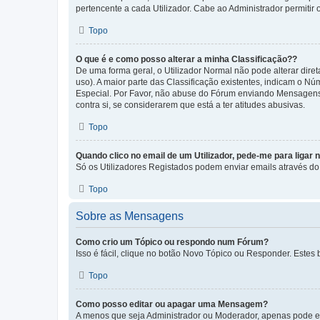
pertencente a cada Utilizador. Cabe ao Administrador permitir 
Topo
O que é e como posso alterar a minha Classificação??
De uma forma geral, o Utilizador Normal não pode alterar dir
uso). A maior parte das Classificação existentes, indicam o N
Especial. Por Favor, não abuse do Fórum enviando Mensagens
contra si, se considerarem que está a ter atitudes abusivas.
Topo
Quando clico no email de um Utilizador, pede-me para ligar 
Só os Utilizadores Registados podem enviar emails através do f
Topo
Sobre as Mensagens
Como crio um Tópico ou respondo num Fórum?
Isso é fácil, clique no botão Novo Tópico ou Responder. Estes 
Topo
Como posso editar ou apagar uma Mensagem?
A menos que seja Administrador ou Moderador, apenas pode ed