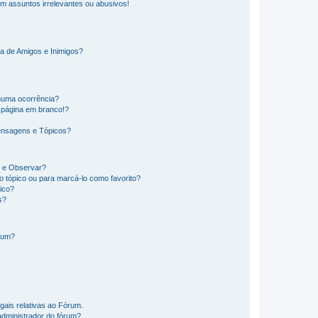
m assuntos irrelevantes ou abusivos!
a de Amigos e Inimigos?
huma ocorrência?
 página em branco!?
ensagens e Tópicos?
os e Observar?
 tópico ou para marcá-lo como favorito?
ico?
s?
órum?
gais relativas ao Fórum.
administrador do fórum?