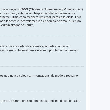
. Se a função COPPA (Childrens Online Privacy Protection Act)
te o seu caso, então o seu Registo ainda não se encontra
ue neste último caso receberá um email para esse efeito. Esta
ode ter escrito incorretamente o endereço de email ou então
o Administrador do Fórum.
ência. Se discordar das razões apontadas contacte o
 estão corretos. Normalmente é esse o problema. Se mesmo
adores que nunca colocaram mensagens, de modo a reduzir o
lique em Entrar e em seguida em Esqueci-me da senha. Siga