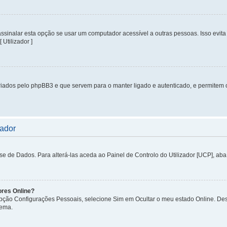
inalar esta opção se usar um computador acessível a outras pessoas. Isso evita 
 Utilizador ]
iados pelo phpBB3 e que servem para o manter ligado e autenticado, e permitem 
zador
de Dados. Para alterá-las aceda ao Painel de Controlo do Utilizador [UCP], aba P
ores Online?
 opção Configurações Pessoais, selecione Sim em Ocultar o meu estado Online. De
tema.