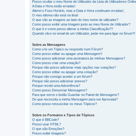
Posso ocultar o meu Nome de Utilizador da Lista de Utilizadores Onlin
A Data e Hora estão erradas!
Alterei o Fuso Horário, mas a Data e Hora continuam erradas!,
O meu idioma não está na lista!
O que são as imagens ao lado do meu nome de utilizador?
Como posso exibir uma Imagem junto ao meu Nome de Utilizador?
O que é e como posso alterar a minha Classificação??
Quando clico no email de um Utilizador, pede-me para ligar no fórum?!
Sobre as Mensagens
Como crio um Tópico ou respondo num Fórum?
Como posso editar ou apagar uma Mensagem?
Como posso adicionar uma assinatura às minhas Mensagens?
Como posso criar uma votação?
Porque não posso adicionar mais opções nas votações?
Como posso editar ou apagar uma votação?
Porque não consigo aceder a um fórum?
Porque não posso adicionar anexos?
Porque recebi uma Advertência?
Como posso Denunciar Mensagens?
Para que serve o botão Guardar no Painel de Mensagens?
Do que necessita a minha Mensagem para ser Aprovada?
Como posso ressuscitar os meus Tópicos?
Sobre os Formatos e Tipos de Tópicos
O que é BBCode?
Posso usar HTML?
O que são Emoções?
Posso exibir Imagens?