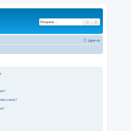
Pesquisar
Pesquisa avançad
Ligue-se
s
res?
ntes cores?
um?