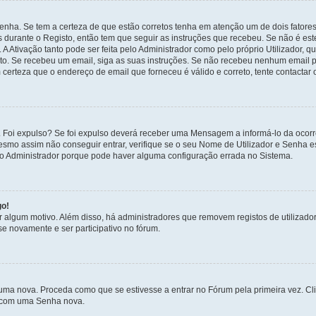
enha. Se tem a certeza de que estão corretos tenha em atenção um de dois fatores
os durante o Registo, então tem que seguir as instruções que recebeu. Se não é es
A Ativação tanto pode ser feita pelo Administrador como pelo próprio Utilizador, q
sto. Se recebeu um email, siga as suas instruções. Se não recebeu nenhum email p
certeza que o endereço de email que forneceu é válido e correto, tente contactar 
 Foi expulso? Se foi expulso deverá receber uma Mensagem a informá-lo da ocorr
mesmo assim não conseguir entrar, verifique se o seu Nome de Utilizador e Senha
 o Administrador porque pode haver alguma configuração errada no Sistema.
go!
por algum motivo. Além disso, há administradores que removem registos de utiliz
e novamente e ser participativo no fórum.
uma nova. Proceda como que se estivesse a entrar no Fórum pela primeira vez. C
s, com uma Senha nova.