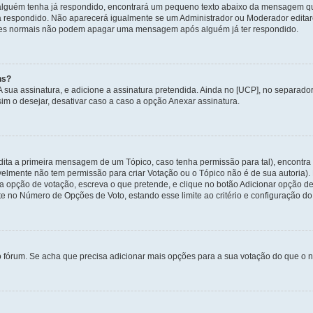
alguém tenha já respondido, encontrará um pequeno texto abaixo da mensagem qu
ha respondido. Não aparecerá igualmente se um Administrador ou Moderador edit
izadores normais não podem apagar uma mensagem após alguém já ter respondido.
ns?
 A sua assinatura, e adicione a assinatura pretendida. Ainda no [UCP], no separa
m o desejar, desativar caso a caso a opção Anexar assinatura.
ita a primeira mensagem de um Tópico, caso tenha permissão para tal), encontra n
avelmente não tem permissão para criar Votação ou o Tópico não é de sua autoria)
opção de votação, escreva o que pretende, e clique no botão Adicionar opção de
ite no Número de Opções de Voto, estando esse limite ao critério e configuração do
o fórum. Se acha que precisa adicionar mais opções para a sua votação do que o n