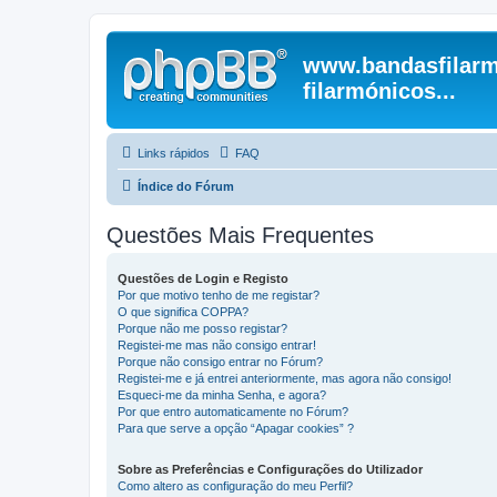
www.bandasfilarm
filarmónicos...
Links rápidos
FAQ
Índice do Fórum
Questões Mais Frequentes
Questões de Login e Registo
Por que motivo tenho de me registar?
O que significa COPPA?
Porque não me posso registar?
Registei-me mas não consigo entrar!
Porque não consigo entrar no Fórum?
Registei-me e já entrei anteriormente, mas agora não consigo!
Esqueci-me da minha Senha, e agora?
Por que entro automaticamente no Fórum?
Para que serve a opção “Apagar cookies” ?
Sobre as Preferências e Configurações do Utilizador
Como altero as configuração do meu Perfil?