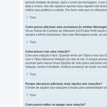
período limitado de tempo, após o envio da mensagem. Caso 
data e a hora. Isto não aparece apenas caso alguém não ten
critério que justificou a edição. Por favor note que os Util
Topo
Como posso adicionar uma assinatura às minhas Mensage
Vá ao Painel de Controlo do Utilizador [UCP] aba Perfil opção
sempre a Minha Assinatura. Nas suas Mensagens pode, se assi
Topo
Como posso criar uma votação?
Criar uma votação é fácil. Quando envia um Tópico novo (ou Ed
com o Título Adicionar Votação (se não vê isto, é porque prov
escrever pelo menos Duas Opções de Voto (para adicionar uma 
Votação, sendo 0 ilimitado. Poderá acontecer de existir um lim
Topo
Porque não posso adicionar mais opções nas votações?
O limite de opções das votações é fixado pelo administrador d
Topo
Como posso editar ou apagar uma votação?