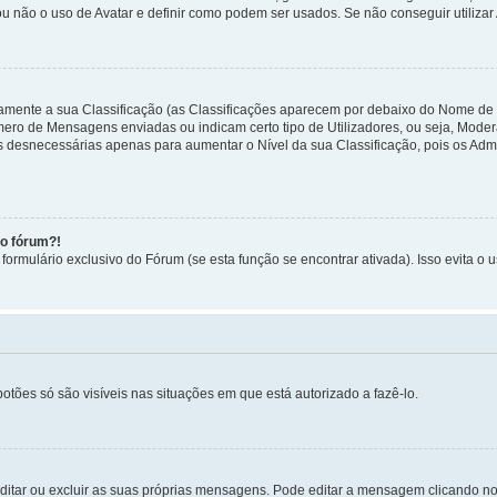
ou não o uso de Avatar e definir como podem ser usados. Se não conseguir utilizar
etamente a sua Classificação (as Classificações aparecem por debaixo do Nome de
úmero de Mensagens enviadas ou indicam certo tipo de Utilizadores, ou seja, Mode
 desnecessárias apenas para aumentar o Nível da sua Classificação, pois os Ad
no fórum?!
ormulário exclusivo do Fórum (se esta função se encontrar ativada). Isso evita o u
botões só são visíveis nas situações em que está autorizado a fazê-lo.
itar ou excluir as suas próprias mensagens. Pode editar a mensagem clicando no