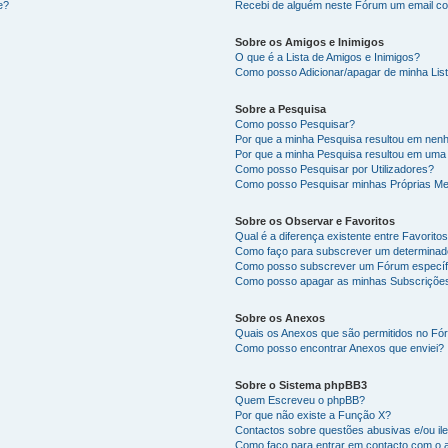
e?
Recebi de alguém neste Fórum um email co
Sobre os Amigos e Inimigos
O que é a Lista de Amigos e Inimigos?
Como posso Adicionar/apagar de minha List
Sobre a Pesquisa
Como posso Pesquisar?
Por que a minha Pesquisa resultou em nen
Por que a minha Pesquisa resultou em uma
Como posso Pesquisar por Utilizadores?
Como posso Pesquisar minhas Próprias M
Sobre os Observar e Favoritos
Qual é a diferença existente entre Favorit
Como faço para subscrever um determinado
Como posso subscrever um Fórum específ
Como posso apagar as minhas Subscriçõe
Sobre os Anexos
Quais os Anexos que são permitidos no F
Como posso encontrar Anexos que enviei?
Sobre o Sistema phpBB3
Quem Escreveu o phpBB?
Por que não existe a Função X?
Contactos sobre questões abusivas e/ou ile
Como faço para entrar em contacto com o 