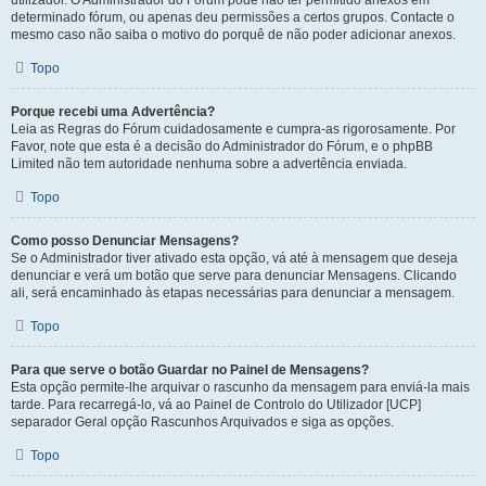
utilizador. O Administrador do Fórum pode não ter permitido anexos em
determinado fórum, ou apenas deu permissões a certos grupos. Contacte o
mesmo caso não saiba o motivo do porquê de não poder adicionar anexos.
Topo
Porque recebi uma Advertência?
Leia as Regras do Fórum cuidadosamente e cumpra-as rigorosamente. Por
Favor, note que esta é a decisão do Administrador do Fórum, e o phpBB
Limited não tem autoridade nenhuma sobre a advertência enviada.
Topo
Como posso Denunciar Mensagens?
Se o Administrador tiver ativado esta opção, vá até à mensagem que deseja
denunciar e verá um botão que serve para denunciar Mensagens. Clicando
ali, será encaminhado às etapas necessárias para denunciar a mensagem.
Topo
Para que serve o botão Guardar no Painel de Mensagens?
Esta opção permite-lhe arquivar o rascunho da mensagem para enviá-la mais
tarde. Para recarregá-lo, vá ao Painel de Controlo do Utilizador [UCP]
separador Geral opção Rascunhos Arquivados e siga as opções.
Topo