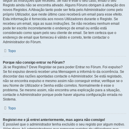
seguir as instruções que recebeu. Se não é este o seu caso, então o seu
Registo ainda não se encontra ativado. Alguns Fóruns obrigam à ativação dos
novos Registos. A Ativação tanto pode ser feita pelo Administrador como pelo
próprio Utilizador, que neste último caso receberá um email para esse efeito.
Esta informação é fornecida aos novos Utilizadores durante o Registo. Se
recebeu um email, siga as suas instruções. Se não recebeu nenhum email
pode ter escrito incorretamente o endereço de email ou então está
considerado como spam pelo seu cliente de email. Se tem certeza que o
endereço de email que forneceu é válido e correto, tente contactar o
Administrador do Fórum.
Topo
Porque não consigo entrar no Fórum?
Já se Registou? Deve Registar-se para poder Entrar no Fórum. Foi expulso?
Se foi expulso deverá receber uma Mensagem a informá-lo da ocorrência. Se
discordar das razões apontadas contacte o Administrador. Se está registado,
não se encontra expulso e mesmo assim não conseguir entrar, verifique se o
seu Nome de Utilizador e Senha estão corretos. Normalmente é esse o
problema. Se mesmo assim, não encontra uma explicação para a situação,
contacte o Administrador porque pode haver alguma configuração errada no
Sistema.
Topo
Registei-me e já entrei anteriormente, mas agora não consigo!
É possível que o administrador tenha excluído o seu registo por algum motivo.