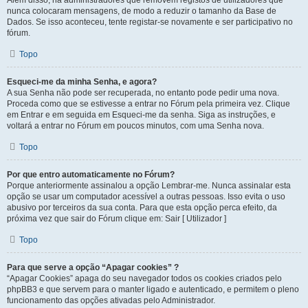
Além disso, há administradores que removem registos de utilizadores que
nunca colocaram mensagens, de modo a reduzir o tamanho da Base de
Dados. Se isso aconteceu, tente registar-se novamente e ser participativo no
fórum.
Topo
Esqueci-me da minha Senha, e agora?
A sua Senha não pode ser recuperada, no entanto pode pedir uma nova.
Proceda como que se estivesse a entrar no Fórum pela primeira vez. Clique
em Entrar e em seguida em Esqueci-me da senha. Siga as instruções, e
voltará a entrar no Fórum em poucos minutos, com uma Senha nova.
Topo
Por que entro automaticamente no Fórum?
Porque anteriormente assinalou a opção Lembrar-me. Nunca assinalar esta
opção se usar um computador acessível a outras pessoas. Isso evita o uso
abusivo por terceiros da sua conta. Para que esta opção perca efeito, da
próxima vez que sair do Fórum clique em: Sair [ Utilizador ]
Topo
Para que serve a opção “Apagar cookies” ?
“Apagar Cookies” apaga do seu navegador todos os cookies criados pelo
phpBB3 e que servem para o manter ligado e autenticado, e permitem o pleno
funcionamento das opções ativadas pelo Administrador.