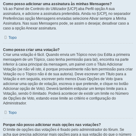
Como posso adicionar uma assinatura às minhas Mensagens?
Vá ao Painel de Controlo do Utilizador [UCP] aba Perfil opção A sua
assinatura, e adicione a assinatura pretendida. Ainda no [UCP], no separador
Preferências opção Mensagens enviadas selecione Ativar sempre a Minha
Assinatura. Nas suas Mensagens pode, se assim o desejar, desativar caso a
caso a opção Anexar assinatura.
Topo
Como posso criar uma votação?
Criar uma votação é fácil. Quando envia um Tópico novo (ou Edita a primeira
mensagem de um Tópico, caso tenha permissão para tal), encontra na parte
inferior à caixa principal da mensagem, um painel com o Título Adicionar
Votação (se não vê isto, é porque provavelmente não tem permissão para criar
Votação ou o Tópico não é de sua autoria). Deve escrever um Título para a
Votação e em seguida, escrever pelo menos Duas Opções de Voto (para
adicionar uma opção de votação, escreva o que pretende, e clique no botão
Adicionar opção de Voto). Deverá também estipular um tempo limite para a
Votação, sendo 0 ilimitado. Poderá acontecer de existir um limite no Número
de Opções de Voto, estando esse limite ao critério e configuração do
Administrador.
Topo
Porque não posso adicionar mais opções nas votações?
O limite de opções das votações é fixado pelo administrador do fórum. Se
acha que precisa adicionar mais opções para a sua votação do que o número