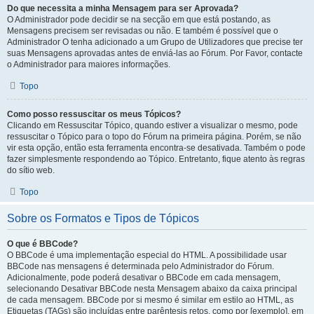
Do que necessita a minha Mensagem para ser Aprovada?
O Administrador pode decidir se na secção em que está postando, as
Mensagens precisem ser revisadas ou não. E também é possível que o
Administrador O tenha adicionado a um Grupo de Utilizadores que precise ter
suas Mensagens aprovadas antes de enviá-las ao Fórum. Por Favor, contacte
o Administrador para maiores informações.
Topo
Como posso ressuscitar os meus Tópicos?
Clicando em Ressuscitar Tópico, quando estiver a visualizar o mesmo, pode
ressuscitar o Tópico para o topo do Fórum na primeira página. Porém, se não
vir esta opção, então esta ferramenta encontra-se desativada. Também o pode
fazer simplesmente respondendo ao Tópico. Entretanto, fique atento às regras
do sítio web.
Topo
Sobre os Formatos e Tipos de Tópicos
O que é BBCode?
O BBCode é uma implementação especial do HTML. A possibilidade usar
BBCode nas mensagens é determinada pelo Administrador do Fórum.
Adicionalmente, pode poderá desativar o BBCode em cada mensagem,
selecionando Desativar BBCode nesta Mensagem abaixo da caixa principal
de cada mensagem. BBCode por si mesmo é similar em estilo ao HTML, as
Etiquetas (TAGs) são incluídas entre parêntesis retos, como por [exemplo], em