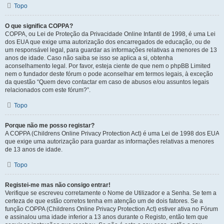
Topo
O que significa COPPA?
COPPA, ou Lei de Proteção da Privacidade Online Infantil de 1998, é uma Lei
dos EUA que exige uma autorização dos encarregados de educação, ou de
um responsável legal, para guardar as informações relativas a menores de 13
anos de idade. Caso não saiba se isso se aplica a si, obtenha
aconselhamento legal. Por favor, esteja ciente de que nem o phpBB Limited
nem o fundador deste fórum o pode aconselhar em termos legais, à exceção
da questão “Quem devo contactar em caso de abusos e/ou assuntos legais
relacionados com este fórum?”.
Topo
Porque não me posso registar?
A COPPA (Childrens Online Privacy Protection Act) é uma Lei de 1998 dos EUA
que exige uma autorização para guardar as informações relativas a menores
de 13 anos de idade.
Topo
Registei-me mas não consigo entrar!
Verifique se escreveu corretamente o Nome de Utilizador e a Senha. Se tem a
certeza de que estão corretos tenha em atenção um de dois fatores. Se a
função COPPA (Childrens Online Privacy Protection Act) estiver ativa no Fórum
e assinalou uma idade inferior a 13 anos durante o Registo, então tem que