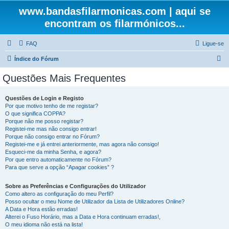
www.bandasfilarmonicas.com | aqui se
encontram os filarmónicos...
FAQ
Ligue-se
P
Índice do Fórum
e
Questões Mais Frequentes
s
q
Questões de Login e Registo
Por que motivo tenho de me registar?
u
O que significa COPPA?
i
Porque não me posso registar?
Registei-me mas não consigo entrar!
s
Porque não consigo entrar no Fórum?
Registei-me e já entrei anteriormente, mas agora não consigo!
a
Esqueci-me da minha Senha, e agora?
r
Por que entro automaticamente no Fórum?
Para que serve a opção “Apagar cookies” ?
Sobre as Preferências e Configurações do Utilizador
Como altero as configuração do meu Perfil?
Posso ocultar o meu Nome de Utilizador da Lista de Utilizadores Online?
A Data e Hora estão erradas!
Alterei o Fuso Horário, mas a Data e Hora continuam erradas!,
O meu idioma não está na lista!