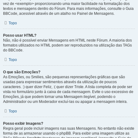
vez de <exemplo> proporcionando uma maior facilidade na formatação dos
textos e mensagens dentro do Fórum. Para mais informações, consulte o Guia
BBCode, acessível através de um atalho no Painel de Mensagens.
Topo
Posso usar HTML?
Não, não é possível enviar Mensagens em HTML neste Fórum. A maioria dos
formatos utilizados no HTML podem ser reproduzidos na utilização das TAGs
do BBCode.
Topo
O que são Emoções?
As Emoções, ou Smilies, são pequenas representações gráficas que são
usadas para expressar sentimentos através da utilização de poucos
caracteres. :) quer dizer Feliz, :( quer dizer Triste. A lista completa de pode ser
vista no formulário junto à caixa de cada mensagem. Evite o uso excessivo de
Emoções, já que podem tornar uma Mensagem ilegível, podendo o
Administrador ou um Moderador excluí-las ou apagar a mensagem inteira.
Topo
Posso exibir Imagens?
Regra geral pode incluir imagens nas suas Mensagens. No entanto não existe
forma de as armazenar usando o phpBB. Para exibir uma imagem utilize as