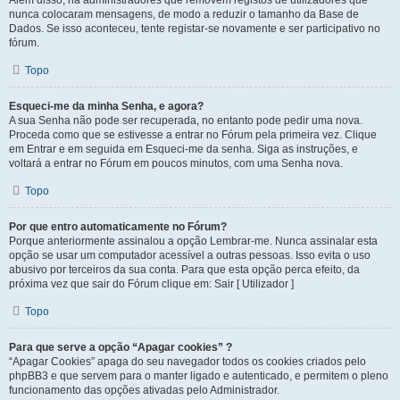
Além disso, há administradores que removem registos de utilizadores que
nunca colocaram mensagens, de modo a reduzir o tamanho da Base de
Dados. Se isso aconteceu, tente registar-se novamente e ser participativo no
fórum.
Topo
Esqueci-me da minha Senha, e agora?
A sua Senha não pode ser recuperada, no entanto pode pedir uma nova.
Proceda como que se estivesse a entrar no Fórum pela primeira vez. Clique
em Entrar e em seguida em Esqueci-me da senha. Siga as instruções, e
voltará a entrar no Fórum em poucos minutos, com uma Senha nova.
Topo
Por que entro automaticamente no Fórum?
Porque anteriormente assinalou a opção Lembrar-me. Nunca assinalar esta
opção se usar um computador acessível a outras pessoas. Isso evita o uso
abusivo por terceiros da sua conta. Para que esta opção perca efeito, da
próxima vez que sair do Fórum clique em: Sair [ Utilizador ]
Topo
Para que serve a opção “Apagar cookies” ?
“Apagar Cookies” apaga do seu navegador todos os cookies criados pelo
phpBB3 e que servem para o manter ligado e autenticado, e permitem o pleno
funcionamento das opções ativadas pelo Administrador.