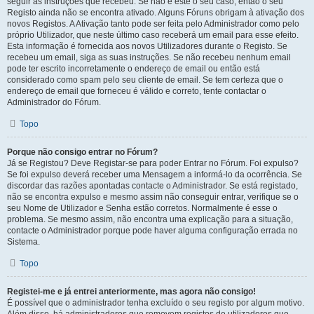
seguir as instruções que recebeu. Se não é este o seu caso, então o seu
Registo ainda não se encontra ativado. Alguns Fóruns obrigam à ativação dos
novos Registos. A Ativação tanto pode ser feita pelo Administrador como pelo
próprio Utilizador, que neste último caso receberá um email para esse efeito.
Esta informação é fornecida aos novos Utilizadores durante o Registo. Se
recebeu um email, siga as suas instruções. Se não recebeu nenhum email
pode ter escrito incorretamente o endereço de email ou então está
considerado como spam pelo seu cliente de email. Se tem certeza que o
endereço de email que forneceu é válido e correto, tente contactar o
Administrador do Fórum.
Topo
Porque não consigo entrar no Fórum?
Já se Registou? Deve Registar-se para poder Entrar no Fórum. Foi expulso?
Se foi expulso deverá receber uma Mensagem a informá-lo da ocorrência. Se
discordar das razões apontadas contacte o Administrador. Se está registado,
não se encontra expulso e mesmo assim não conseguir entrar, verifique se o
seu Nome de Utilizador e Senha estão corretos. Normalmente é esse o
problema. Se mesmo assim, não encontra uma explicação para a situação,
contacte o Administrador porque pode haver alguma configuração errada no
Sistema.
Topo
Registei-me e já entrei anteriormente, mas agora não consigo!
É possível que o administrador tenha excluído o seu registo por algum motivo.