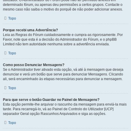
utilizador. O Administrador do Fórum pode não ter permitido anexos em
determinado fórum, ou apenas deu permissões a certos grupos. Contacte o
mesmo caso não saiba o motivo do porquê de não poder adicionar anexos.
Topo
Porque recebi uma Advertência?
Leia as Regras do Fórum cuidadosamente e cumpra-as rigorosamente. Por
Favor, note que esta é a decisão do Administrador do Fórum, e o phpBB
Limited não tem autoridade nenhuma sobre a advertência enviada.
Topo
Como posso Denunciar Mensagens?
Se o Administrador tiver ativado esta opção, vá até à mensagem que deseja
denunciar e verá um botão que serve para denunciar Mensagens. Clicando
ali, será encaminhado às etapas necessárias para denunciar a mensagem.
Topo
Para que serve o botão Guardar no Painel de Mensagens?
Esta opção permite-lhe arquivar o rascunho da mensagem para enviá-la mais
tarde. Para recarregá-lo, vá ao Painel de Controlo do Utilizador [UCP]
separador Geral opção Rascunhos Arquivados e siga as opções.
Topo