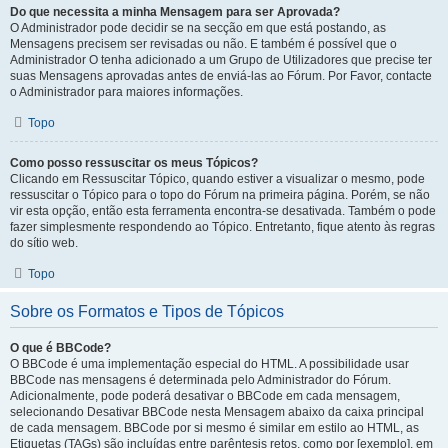
Do que necessita a minha Mensagem para ser Aprovada?
O Administrador pode decidir se na secção em que está postando, as
Mensagens precisem ser revisadas ou não. E também é possível que o
Administrador O tenha adicionado a um Grupo de Utilizadores que precise ter
suas Mensagens aprovadas antes de enviá-las ao Fórum. Por Favor, contacte
o Administrador para maiores informações.
Topo
Como posso ressuscitar os meus Tópicos?
Clicando em Ressuscitar Tópico, quando estiver a visualizar o mesmo, pode
ressuscitar o Tópico para o topo do Fórum na primeira página. Porém, se não
vir esta opção, então esta ferramenta encontra-se desativada. Também o pode
fazer simplesmente respondendo ao Tópico. Entretanto, fique atento às regras
do sítio web.
Topo
Sobre os Formatos e Tipos de Tópicos
O que é BBCode?
O BBCode é uma implementação especial do HTML. A possibilidade usar
BBCode nas mensagens é determinada pelo Administrador do Fórum.
Adicionalmente, pode poderá desativar o BBCode em cada mensagem,
selecionando Desativar BBCode nesta Mensagem abaixo da caixa principal
de cada mensagem. BBCode por si mesmo é similar em estilo ao HTML, as
Etiquetas (TAGs) são incluídas entre parêntesis retos, como por [exemplo], em