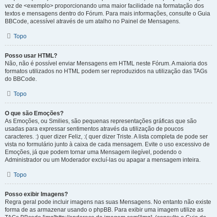
vez de <exemplo> proporcionando uma maior facilidade na formatação dos
textos e mensagens dentro do Fórum. Para mais informações, consulte o Guia
BBCode, acessível através de um atalho no Painel de Mensagens.
Topo
Posso usar HTML?
Não, não é possível enviar Mensagens em HTML neste Fórum. A maioria dos
formatos utilizados no HTML podem ser reproduzidos na utilização das TAGs
do BBCode.
Topo
O que são Emoções?
As Emoções, ou Smilies, são pequenas representações gráficas que são
usadas para expressar sentimentos através da utilização de poucos
caracteres. :) quer dizer Feliz, :( quer dizer Triste. A lista completa de pode ser
vista no formulário junto à caixa de cada mensagem. Evite o uso excessivo de
Emoções, já que podem tornar uma Mensagem ilegível, podendo o
Administrador ou um Moderador excluí-las ou apagar a mensagem inteira.
Topo
Posso exibir Imagens?
Regra geral pode incluir imagens nas suas Mensagens. No entanto não existe
forma de as armazenar usando o phpBB. Para exibir uma imagem utilize as