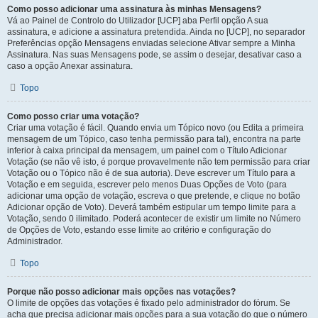
Como posso adicionar uma assinatura às minhas Mensagens?
Vá ao Painel de Controlo do Utilizador [UCP] aba Perfil opção A sua
assinatura, e adicione a assinatura pretendida. Ainda no [UCP], no separador
Preferências opção Mensagens enviadas selecione Ativar sempre a Minha
Assinatura. Nas suas Mensagens pode, se assim o desejar, desativar caso a
caso a opção Anexar assinatura.
Topo
Como posso criar uma votação?
Criar uma votação é fácil. Quando envia um Tópico novo (ou Edita a primeira
mensagem de um Tópico, caso tenha permissão para tal), encontra na parte
inferior à caixa principal da mensagem, um painel com o Título Adicionar
Votação (se não vê isto, é porque provavelmente não tem permissão para criar
Votação ou o Tópico não é de sua autoria). Deve escrever um Título para a
Votação e em seguida, escrever pelo menos Duas Opções de Voto (para
adicionar uma opção de votação, escreva o que pretende, e clique no botão
Adicionar opção de Voto). Deverá também estipular um tempo limite para a
Votação, sendo 0 ilimitado. Poderá acontecer de existir um limite no Número
de Opções de Voto, estando esse limite ao critério e configuração do
Administrador.
Topo
Porque não posso adicionar mais opções nas votações?
O limite de opções das votações é fixado pelo administrador do fórum. Se
acha que precisa adicionar mais opções para a sua votação do que o número