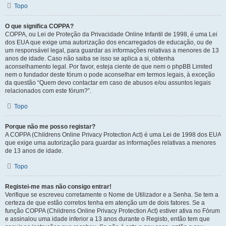
Topo
O que significa COPPA?
COPPA, ou Lei de Proteção da Privacidade Online Infantil de 1998, é uma Lei
dos EUA que exige uma autorização dos encarregados de educação, ou de
um responsável legal, para guardar as informações relativas a menores de 13
anos de idade. Caso não saiba se isso se aplica a si, obtenha
aconselhamento legal. Por favor, esteja ciente de que nem o phpBB Limited
nem o fundador deste fórum o pode aconselhar em termos legais, à exceção
da questão “Quem devo contactar em caso de abusos e/ou assuntos legais
relacionados com este fórum?”.
Topo
Porque não me posso registar?
A COPPA (Childrens Online Privacy Protection Act) é uma Lei de 1998 dos EUA
que exige uma autorização para guardar as informações relativas a menores
de 13 anos de idade.
Topo
Registei-me mas não consigo entrar!
Verifique se escreveu corretamente o Nome de Utilizador e a Senha. Se tem a
certeza de que estão corretos tenha em atenção um de dois fatores. Se a
função COPPA (Childrens Online Privacy Protection Act) estiver ativa no Fórum
e assinalou uma idade inferior a 13 anos durante o Registo, então tem que