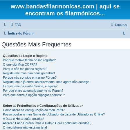
www.bandasfilarmonicas.com | aqui se
encontram os filarmónicos...
FAQ
Ligue-se
P
Índice do Fórum
e
Questões Mais Frequentes
s
q
Questões de Login e Registo
Por que motivo tenho de me registar?
u
O que significa COPPA?
i
Porque não me posso registar?
Registei-me mas não consigo entrar!
s
Porque não consigo entrar no Fórum?
Registei-me e já entrei anteriormente, mas agora não consigo!
a
Esqueci-me da minha Senha, e agora?
r
Por que entro automaticamente no Fórum?
Para que serve a opção “Apagar cookies” ?
Sobre as Preferências e Configurações do Utilizador
Como altero as configuração do meu Perfil?
Posso ocultar o meu Nome de Utilizador da Lista de Utilizadores Online?
A Data e Hora estão erradas!
Alterei o Fuso Horário, mas a Data e Hora continuam erradas!,
O meu idioma não está na lista!