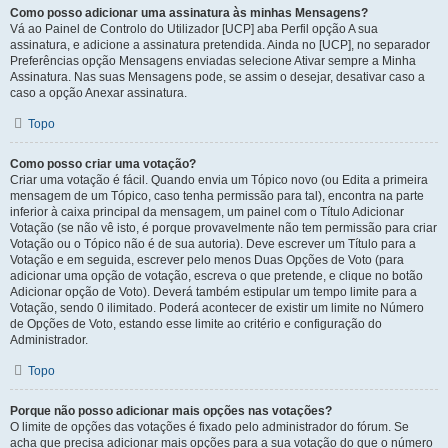
Como posso adicionar uma assinatura às minhas Mensagens?
Vá ao Painel de Controlo do Utilizador [UCP] aba Perfil opção A sua
assinatura, e adicione a assinatura pretendida. Ainda no [UCP], no separador
Preferências opção Mensagens enviadas selecione Ativar sempre a Minha
Assinatura. Nas suas Mensagens pode, se assim o desejar, desativar caso a
caso a opção Anexar assinatura.
Topo
Como posso criar uma votação?
Criar uma votação é fácil. Quando envia um Tópico novo (ou Edita a primeira
mensagem de um Tópico, caso tenha permissão para tal), encontra na parte
inferior à caixa principal da mensagem, um painel com o Título Adicionar
Votação (se não vê isto, é porque provavelmente não tem permissão para criar
Votação ou o Tópico não é de sua autoria). Deve escrever um Título para a
Votação e em seguida, escrever pelo menos Duas Opções de Voto (para
adicionar uma opção de votação, escreva o que pretende, e clique no botão
Adicionar opção de Voto). Deverá também estipular um tempo limite para a
Votação, sendo 0 ilimitado. Poderá acontecer de existir um limite no Número
de Opções de Voto, estando esse limite ao critério e configuração do
Administrador.
Topo
Porque não posso adicionar mais opções nas votações?
O limite de opções das votações é fixado pelo administrador do fórum. Se
acha que precisa adicionar mais opções para a sua votação do que o número