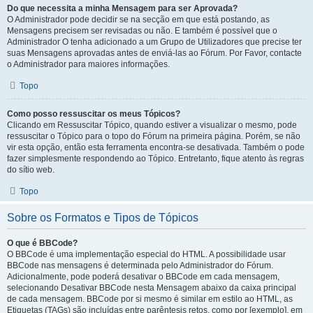
Do que necessita a minha Mensagem para ser Aprovada?
O Administrador pode decidir se na secção em que está postando, as
Mensagens precisem ser revisadas ou não. E também é possível que o
Administrador O tenha adicionado a um Grupo de Utilizadores que precise ter
suas Mensagens aprovadas antes de enviá-las ao Fórum. Por Favor, contacte
o Administrador para maiores informações.
Topo
Como posso ressuscitar os meus Tópicos?
Clicando em Ressuscitar Tópico, quando estiver a visualizar o mesmo, pode
ressuscitar o Tópico para o topo do Fórum na primeira página. Porém, se não
vir esta opção, então esta ferramenta encontra-se desativada. Também o pode
fazer simplesmente respondendo ao Tópico. Entretanto, fique atento às regras
do sítio web.
Topo
Sobre os Formatos e Tipos de Tópicos
O que é BBCode?
O BBCode é uma implementação especial do HTML. A possibilidade usar
BBCode nas mensagens é determinada pelo Administrador do Fórum.
Adicionalmente, pode poderá desativar o BBCode em cada mensagem,
selecionando Desativar BBCode nesta Mensagem abaixo da caixa principal
de cada mensagem. BBCode por si mesmo é similar em estilo ao HTML, as
Etiquetas (TAGs) são incluídas entre parêntesis retos, como por [exemplo], em