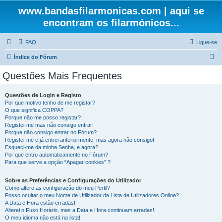
www.bandasfilarmonicas.com | aqui se
encontram os filarmónicos...
FAQ
Ligue-se
P
Índice do Fórum
e
Questões Mais Frequentes
s
q
Questões de Login e Registo
Por que motivo tenho de me registar?
u
O que significa COPPA?
i
Porque não me posso registar?
Registei-me mas não consigo entrar!
s
Porque não consigo entrar no Fórum?
Registei-me e já entrei anteriormente, mas agora não consigo!
a
Esqueci-me da minha Senha, e agora?
r
Por que entro automaticamente no Fórum?
Para que serve a opção “Apagar cookies” ?
Sobre as Preferências e Configurações do Utilizador
Como altero as configuração do meu Perfil?
Posso ocultar o meu Nome de Utilizador da Lista de Utilizadores Online?
A Data e Hora estão erradas!
Alterei o Fuso Horário, mas a Data e Hora continuam erradas!,
O meu idioma não está na lista!