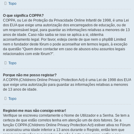
Topo
O que significa COPPA?
COPPA, ou Lei de Proteção da Privacidade Online Infantil de 1998, é uma Lei
dos EUA que exige uma autorização dos encarregados de educação, ou de
um responsável legal, para guardar as informações relativas a menores de 13
anos de idade. Caso não saiba se isso se aplica a si, obtenha
aconselhamento legal. Por favor, esteja ciente de que nem o phpBB Limited
nem o fundador deste fórum o pode aconselhar em termos legais, à exceção
da questão “Quem devo contactar em caso de abusos e/ou assuntos legais
relacionados com este fórum?”.
Topo
Porque não me posso registar?
A COPPA (Childrens Online Privacy Protection Act) é uma Lei de 1998 dos EUA
que exige uma autorização para guardar as informações relativas a menores
de 13 anos de idade.
Topo
Registei-me mas não consigo entrar!
Verifique se escreveu corretamente o Nome de Utilizador e a Senha. Se tem a
certeza de que estão corretos tenha em atenção um de dois fatores. Se a
função COPPA (Childrens Online Privacy Protection Act) estiver ativa no Fórum
e assinalou uma idade inferior a 13 anos durante o Registo, então tem que