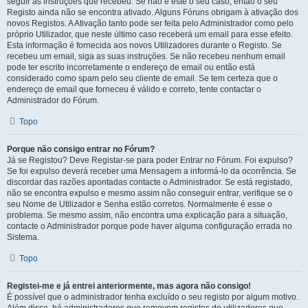
seguir as instruções que recebeu. Se não é este o seu caso, então o seu
Registo ainda não se encontra ativado. Alguns Fóruns obrigam à ativação dos
novos Registos. A Ativação tanto pode ser feita pelo Administrador como pelo
próprio Utilizador, que neste último caso receberá um email para esse efeito.
Esta informação é fornecida aos novos Utilizadores durante o Registo. Se
recebeu um email, siga as suas instruções. Se não recebeu nenhum email
pode ter escrito incorretamente o endereço de email ou então está
considerado como spam pelo seu cliente de email. Se tem certeza que o
endereço de email que forneceu é válido e correto, tente contactar o
Administrador do Fórum.
Topo
Porque não consigo entrar no Fórum?
Já se Registou? Deve Registar-se para poder Entrar no Fórum. Foi expulso?
Se foi expulso deverá receber uma Mensagem a informá-lo da ocorrência. Se
discordar das razões apontadas contacte o Administrador. Se está registado,
não se encontra expulso e mesmo assim não conseguir entrar, verifique se o
seu Nome de Utilizador e Senha estão corretos. Normalmente é esse o
problema. Se mesmo assim, não encontra uma explicação para a situação,
contacte o Administrador porque pode haver alguma configuração errada no
Sistema.
Topo
Registei-me e já entrei anteriormente, mas agora não consigo!
É possível que o administrador tenha excluído o seu registo por algum motivo.