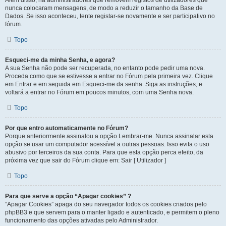
Além disso, há administradores que removem registos de utilizadores que
nunca colocaram mensagens, de modo a reduzir o tamanho da Base de
Dados. Se isso aconteceu, tente registar-se novamente e ser participativo no
fórum.
Topo
Esqueci-me da minha Senha, e agora?
A sua Senha não pode ser recuperada, no entanto pode pedir uma nova.
Proceda como que se estivesse a entrar no Fórum pela primeira vez. Clique
em Entrar e em seguida em Esqueci-me da senha. Siga as instruções, e
voltará a entrar no Fórum em poucos minutos, com uma Senha nova.
Topo
Por que entro automaticamente no Fórum?
Porque anteriormente assinalou a opção Lembrar-me. Nunca assinalar esta
opção se usar um computador acessível a outras pessoas. Isso evita o uso
abusivo por terceiros da sua conta. Para que esta opção perca efeito, da
próxima vez que sair do Fórum clique em: Sair [ Utilizador ]
Topo
Para que serve a opção “Apagar cookies” ?
“Apagar Cookies” apaga do seu navegador todos os cookies criados pelo
phpBB3 e que servem para o manter ligado e autenticado, e permitem o pleno
funcionamento das opções ativadas pelo Administrador.