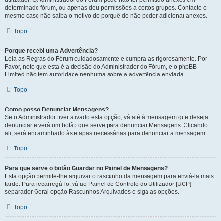
utilizador. O Administrador do Fórum pode não ter permitido anexos em
determinado fórum, ou apenas deu permissões a certos grupos. Contacte o
mesmo caso não saiba o motivo do porquê de não poder adicionar anexos.
Topo
Porque recebi uma Advertência?
Leia as Regras do Fórum cuidadosamente e cumpra-as rigorosamente. Por
Favor, note que esta é a decisão do Administrador do Fórum, e o phpBB
Limited não tem autoridade nenhuma sobre a advertência enviada.
Topo
Como posso Denunciar Mensagens?
Se o Administrador tiver ativado esta opção, vá até à mensagem que deseja
denunciar e verá um botão que serve para denunciar Mensagens. Clicando
ali, será encaminhado às etapas necessárias para denunciar a mensagem.
Topo
Para que serve o botão Guardar no Painel de Mensagens?
Esta opção permite-lhe arquivar o rascunho da mensagem para enviá-la mais
tarde. Para recarregá-lo, vá ao Painel de Controlo do Utilizador [UCP]
separador Geral opção Rascunhos Arquivados e siga as opções.
Topo