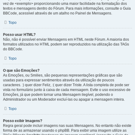
vez de <exemplo> proporcionando uma maior facilidade na formatação dos
textos e mensagens dentro do Fórum. Para mais informações, consulte o Guia
BBCode, acessível através de um atalho no Painel de Mensagens.
Topo
Posso usar HTML?
Não, não é possível enviar Mensagens em HTML neste Fórum. A maioria dos
formatos utilizados no HTML podem ser reproduzidos na utilização das TAGs
do BBCode.
Topo
O que são Emoções?
As Emoções, ou Smilies, são pequenas representações gráficas que são
usadas para expressar sentimentos através da utilização de poucos
caracteres. :) quer dizer Feliz, :( quer dizer Triste. A lista completa de pode ser
vista no formulário junto à caixa de cada mensagem. Evite o uso excessivo de
Emoções, já que podem tornar uma Mensagem ilegível, podendo o
Administrador ou um Moderador excluí-las ou apagar a mensagem inteira.
Topo
Posso exibir Imagens?
Regra geral pode incluir imagens nas suas Mensagens. No entanto não existe
forma de as armazenar usando o phpBB. Para exibir uma imagem utilize as