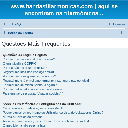
www.bandasfilarmonicas.com | aqui se
encontram os filarmónicos...
FAQ
Ligue-se
P
Índice do Fórum
e
Questões Mais Frequentes
s
q
Questões de Login e Registo
Por que motivo tenho de me registar?
u
O que significa COPPA?
i
Porque não me posso registar?
Registei-me mas não consigo entrar!
s
Porque não consigo entrar no Fórum?
Registei-me e já entrei anteriormente, mas agora não consigo!
a
Esqueci-me da minha Senha, e agora?
r
Por que entro automaticamente no Fórum?
Para que serve a opção “Apagar cookies” ?
Sobre as Preferências e Configurações do Utilizador
Como altero as configuração do meu Perfil?
Posso ocultar o meu Nome de Utilizador da Lista de Utilizadores Online?
A Data e Hora estão erradas!
Alterei o Fuso Horário, mas a Data e Hora continuam erradas!,
O meu idioma não está na lista!