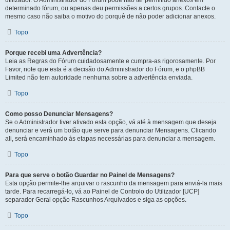
utilizador. O Administrador do Fórum pode não ter permitido anexos em
determinado fórum, ou apenas deu permissões a certos grupos. Contacte o
mesmo caso não saiba o motivo do porquê de não poder adicionar anexos.
Topo
Porque recebi uma Advertência?
Leia as Regras do Fórum cuidadosamente e cumpra-as rigorosamente. Por
Favor, note que esta é a decisão do Administrador do Fórum, e o phpBB
Limited não tem autoridade nenhuma sobre a advertência enviada.
Topo
Como posso Denunciar Mensagens?
Se o Administrador tiver ativado esta opção, vá até à mensagem que deseja
denunciar e verá um botão que serve para denunciar Mensagens. Clicando
ali, será encaminhado às etapas necessárias para denunciar a mensagem.
Topo
Para que serve o botão Guardar no Painel de Mensagens?
Esta opção permite-lhe arquivar o rascunho da mensagem para enviá-la mais
tarde. Para recarregá-lo, vá ao Painel de Controlo do Utilizador [UCP]
separador Geral opção Rascunhos Arquivados e siga as opções.
Topo