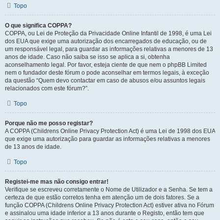
Topo
O que significa COPPA?
COPPA, ou Lei de Proteção da Privacidade Online Infantil de 1998, é uma Lei
dos EUA que exige uma autorização dos encarregados de educação, ou de
um responsável legal, para guardar as informações relativas a menores de 13
anos de idade. Caso não saiba se isso se aplica a si, obtenha
aconselhamento legal. Por favor, esteja ciente de que nem o phpBB Limited
nem o fundador deste fórum o pode aconselhar em termos legais, à exceção
da questão “Quem devo contactar em caso de abusos e/ou assuntos legais
relacionados com este fórum?”.
Topo
Porque não me posso registar?
A COPPA (Childrens Online Privacy Protection Act) é uma Lei de 1998 dos EUA
que exige uma autorização para guardar as informações relativas a menores
de 13 anos de idade.
Topo
Registei-me mas não consigo entrar!
Verifique se escreveu corretamente o Nome de Utilizador e a Senha. Se tem a
certeza de que estão corretos tenha em atenção um de dois fatores. Se a
função COPPA (Childrens Online Privacy Protection Act) estiver ativa no Fórum
e assinalou uma idade inferior a 13 anos durante o Registo, então tem que