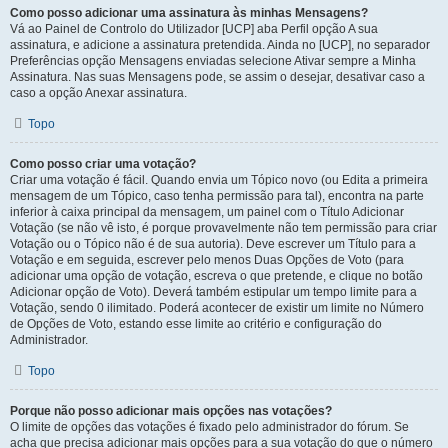
Como posso adicionar uma assinatura às minhas Mensagens?
Vá ao Painel de Controlo do Utilizador [UCP] aba Perfil opção A sua
assinatura, e adicione a assinatura pretendida. Ainda no [UCP], no separador
Preferências opção Mensagens enviadas selecione Ativar sempre a Minha
Assinatura. Nas suas Mensagens pode, se assim o desejar, desativar caso a
caso a opção Anexar assinatura.
Topo
Como posso criar uma votação?
Criar uma votação é fácil. Quando envia um Tópico novo (ou Edita a primeira
mensagem de um Tópico, caso tenha permissão para tal), encontra na parte
inferior à caixa principal da mensagem, um painel com o Título Adicionar
Votação (se não vê isto, é porque provavelmente não tem permissão para criar
Votação ou o Tópico não é de sua autoria). Deve escrever um Título para a
Votação e em seguida, escrever pelo menos Duas Opções de Voto (para
adicionar uma opção de votação, escreva o que pretende, e clique no botão
Adicionar opção de Voto). Deverá também estipular um tempo limite para a
Votação, sendo 0 ilimitado. Poderá acontecer de existir um limite no Número
de Opções de Voto, estando esse limite ao critério e configuração do
Administrador.
Topo
Porque não posso adicionar mais opções nas votações?
O limite de opções das votações é fixado pelo administrador do fórum. Se
acha que precisa adicionar mais opções para a sua votação do que o número