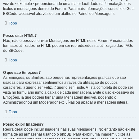
vez de <exemplo> proporcionando uma maior facilidade na formatação dos
textos e mensagens dentro do Fórum. Para mais informações, consulte o Guia
BBCode, acessível através de um atalho no Painel de Mensagens.
Topo
Posso usar HTML?
Não, não é possível enviar Mensagens em HTML neste Fórum. A maioria dos
formatos utilizados no HTML podem ser reproduzidos na utilização das TAGs
do BBCode.
Topo
O que são Emoções?
As Emoções, ou Smilies, são pequenas representações gráficas que são
usadas para expressar sentimentos através da utilização de poucos
caracteres. :) quer dizer Feliz, :( quer dizer Triste. A lista completa de pode ser
vista no formulário junto à caixa de cada mensagem. Evite o uso excessivo de
Emoções, já que podem tornar uma Mensagem ilegível, podendo o
Administrador ou um Moderador excluí-las ou apagar a mensagem inteira.
Topo
Posso exibir Imagens?
Regra geral pode incluir imagens nas suas Mensagens. No entanto não existe
forma de as armazenar usando o phpBB. Para exibir uma imagem utilize as