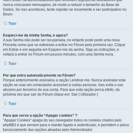
Além disso, há administradores que removem registos de utilizadores que
nunca colocaram mensagens, de modo a reduzir o tamanho da Base de
Dados. Se isso aconteceu, tente registar-se novamente e ser participativo no
fórum.
Topo
Esqueci-me da minha Senha, e agora?
A sua Senha não pode ser recuperada, no entanto pode pedir uma nova.
Proceda como que se estivesse a entrar no Fórum pela primeira vez. Clique
em Entrar e em seguida em Esqueci-me da senha. Siga as instruções, e
voltará a entrar no Fórum em poucos minutos, com uma Senha nova.
Topo
Por que entro automaticamente no Fórum?
Porque anteriormente assinalou a opção Lembrar-me. Nunca assinalar esta
opção se usar um computador acessível a outras pessoas. Isso evita o uso
abusivo por terceiros da sua conta. Para que esta opção perca efeito, da
próxima vez que sair do Fórum clique em: Sair [ Utilizador ]
Topo
Para que serve a opção “Apagar cookies” ?
“Apagar Cookies” apaga do seu navegador todos os cookies criados pelo
phpBB3 e que servem para o manter ligado e autenticado, e permitem o pleno
funcionamento das opções ativadas pelo Administrador.