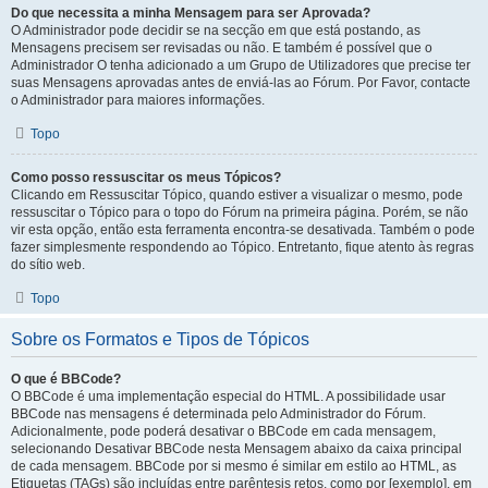
Do que necessita a minha Mensagem para ser Aprovada?
O Administrador pode decidir se na secção em que está postando, as
Mensagens precisem ser revisadas ou não. E também é possível que o
Administrador O tenha adicionado a um Grupo de Utilizadores que precise ter
suas Mensagens aprovadas antes de enviá-las ao Fórum. Por Favor, contacte
o Administrador para maiores informações.
Topo
Como posso ressuscitar os meus Tópicos?
Clicando em Ressuscitar Tópico, quando estiver a visualizar o mesmo, pode
ressuscitar o Tópico para o topo do Fórum na primeira página. Porém, se não
vir esta opção, então esta ferramenta encontra-se desativada. Também o pode
fazer simplesmente respondendo ao Tópico. Entretanto, fique atento às regras
do sítio web.
Topo
Sobre os Formatos e Tipos de Tópicos
O que é BBCode?
O BBCode é uma implementação especial do HTML. A possibilidade usar
BBCode nas mensagens é determinada pelo Administrador do Fórum.
Adicionalmente, pode poderá desativar o BBCode em cada mensagem,
selecionando Desativar BBCode nesta Mensagem abaixo da caixa principal
de cada mensagem. BBCode por si mesmo é similar em estilo ao HTML, as
Etiquetas (TAGs) são incluídas entre parêntesis retos, como por [exemplo], em