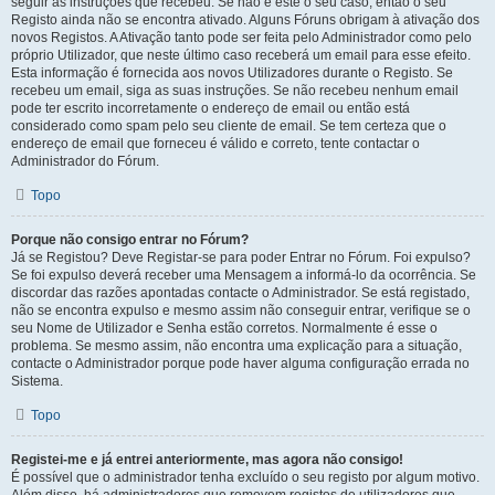
seguir as instruções que recebeu. Se não é este o seu caso, então o seu
Registo ainda não se encontra ativado. Alguns Fóruns obrigam à ativação dos
novos Registos. A Ativação tanto pode ser feita pelo Administrador como pelo
próprio Utilizador, que neste último caso receberá um email para esse efeito.
Esta informação é fornecida aos novos Utilizadores durante o Registo. Se
recebeu um email, siga as suas instruções. Se não recebeu nenhum email
pode ter escrito incorretamente o endereço de email ou então está
considerado como spam pelo seu cliente de email. Se tem certeza que o
endereço de email que forneceu é válido e correto, tente contactar o
Administrador do Fórum.
Topo
Porque não consigo entrar no Fórum?
Já se Registou? Deve Registar-se para poder Entrar no Fórum. Foi expulso?
Se foi expulso deverá receber uma Mensagem a informá-lo da ocorrência. Se
discordar das razões apontadas contacte o Administrador. Se está registado,
não se encontra expulso e mesmo assim não conseguir entrar, verifique se o
seu Nome de Utilizador e Senha estão corretos. Normalmente é esse o
problema. Se mesmo assim, não encontra uma explicação para a situação,
contacte o Administrador porque pode haver alguma configuração errada no
Sistema.
Topo
Registei-me e já entrei anteriormente, mas agora não consigo!
É possível que o administrador tenha excluído o seu registo por algum motivo.