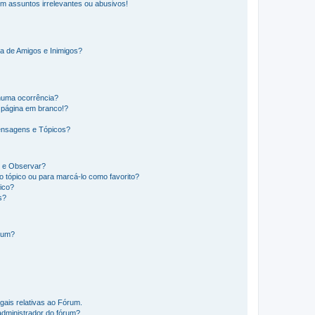
m assuntos irrelevantes ou abusivos!
a de Amigos e Inimigos?
huma ocorrência?
 página em branco!?
ensagens e Tópicos?
os e Observar?
 tópico ou para marcá-lo como favorito?
ico?
s?
órum?
gais relativas ao Fórum.
administrador do fórum?