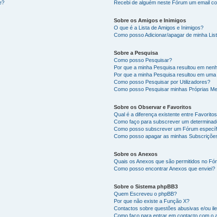
e?
Recebi de alguém neste Fórum um email co
Sobre os Amigos e Inimigos
O que é a Lista de Amigos e Inimigos?
Como posso Adicionar/apagar de minha List
Sobre a Pesquisa
Como posso Pesquisar?
Por que a minha Pesquisa resultou em nen
Por que a minha Pesquisa resultou em uma
Como posso Pesquisar por Utilizadores?
Como posso Pesquisar minhas Próprias M
Sobre os Observar e Favoritos
Qual é a diferença existente entre Favorit
Como faço para subscrever um determinado
Como posso subscrever um Fórum específ
Como posso apagar as minhas Subscriçõe
Sobre os Anexos
Quais os Anexos que são permitidos no F
Como posso encontrar Anexos que enviei?
Sobre o Sistema phpBB3
Quem Escreveu o phpBB?
Por que não existe a Função X?
Contactos sobre questões abusivas e/ou ile
Como faço para entrar em contacto com o 