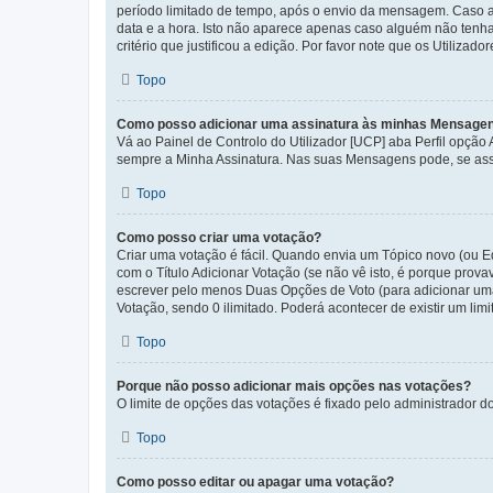
período limitado de tempo, após o envio da mensagem. Caso 
data e a hora. Isto não aparece apenas caso alguém não ten
critério que justificou a edição. Por favor note que os Util
Topo
Como posso adicionar uma assinatura às minhas Mensage
Vá ao Painel de Controlo do Utilizador [UCP] aba Perfil opção
sempre a Minha Assinatura. Nas suas Mensagens pode, se assi
Topo
Como posso criar uma votação?
Criar uma votação é fácil. Quando envia um Tópico novo (ou Ed
com o Título Adicionar Votação (se não vê isto, é porque prov
escrever pelo menos Duas Opções de Voto (para adicionar uma 
Votação, sendo 0 ilimitado. Poderá acontecer de existir um lim
Topo
Porque não posso adicionar mais opções nas votações?
O limite de opções das votações é fixado pelo administrador d
Topo
Como posso editar ou apagar uma votação?