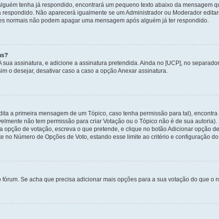
alguém tenha já respondido, encontrará um pequeno texto abaixo da mensagem qu
ha respondido. Não aparecerá igualmente se um Administrador ou Moderador edit
izadores normais não podem apagar uma mensagem após alguém já ter respondido.
ns?
 A sua assinatura, e adicione a assinatura pretendida. Ainda no [UCP], no separa
m o desejar, desativar caso a caso a opção Anexar assinatura.
ita a primeira mensagem de um Tópico, caso tenha permissão para tal), encontra n
avelmente não tem permissão para criar Votação ou o Tópico não é de sua autoria)
opção de votação, escreva o que pretende, e clique no botão Adicionar opção de
ite no Número de Opções de Voto, estando esse limite ao critério e configuração do
o fórum. Se acha que precisa adicionar mais opções para a sua votação do que o n