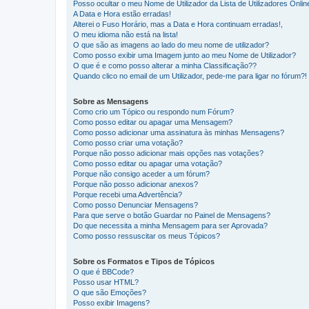
Posso ocultar o meu Nome de Utilizador da Lista de Utilizadores Onlin
A Data e Hora estão erradas!
Alterei o Fuso Horário, mas a Data e Hora continuam erradas!,
O meu idioma não está na lista!
O que são as imagens ao lado do meu nome de utilizador?
Como posso exibir uma Imagem junto ao meu Nome de Utilizador?
O que é e como posso alterar a minha Classificação??
Quando clico no email de um Utilizador, pede-me para ligar no fórum?!
Sobre as Mensagens
Como crio um Tópico ou respondo num Fórum?
Como posso editar ou apagar uma Mensagem?
Como posso adicionar uma assinatura às minhas Mensagens?
Como posso criar uma votação?
Porque não posso adicionar mais opções nas votações?
Como posso editar ou apagar uma votação?
Porque não consigo aceder a um fórum?
Porque não posso adicionar anexos?
Porque recebi uma Advertência?
Como posso Denunciar Mensagens?
Para que serve o botão Guardar no Painel de Mensagens?
Do que necessita a minha Mensagem para ser Aprovada?
Como posso ressuscitar os meus Tópicos?
Sobre os Formatos e Tipos de Tópicos
O que é BBCode?
Posso usar HTML?
O que são Emoções?
Posso exibir Imagens?