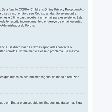
. Se a função COPPA (Childrens Online Privacy Protection Act)
te o seu caso, então o seu Registo ainda não se encontra
ue neste último caso receberá um email para esse efeito. Esta
ode ter escrito incorretamente o endereço de email ou então
o Administrador do Fórum.
ência. Se discordar das razões apontadas contacte o
 estão corretos. Normalmente é esse o problema. Se mesmo
adores que nunca colocaram mensagens, de modo a reduzir o
lique em Entrar e em seguida em Esqueci-me da senha. Siga