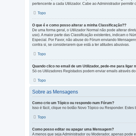
pertencente a cada Utilizador. Cabe ao Administrador permitir 
Topo
O que é e como posso alterar a minha Classificação??
De uma forma geral, o Utilizador Normal não pode alterar dir
uso). A maior parte das Classificação existentes, indicam o N
Especial. Por Favor, não abuse do Fórum enviando Mensagens
contra si, se considerarem que está a ter atitudes abusivas.
Topo
Quando clico no email de um Utilizador, pede-me para ligar 
Só os Utilizadores Registados podem enviar emails através do f
Topo
Sobre as Mensagens
Como crio um Tópico ou respondo num Fórum?
Isso é fácil, clique no botão Novo Tópico ou Responder. Estes 
Topo
Como posso editar ou apagar uma Mensagem?
A menos que seja Administrador ou Moderador, apenas pode ed