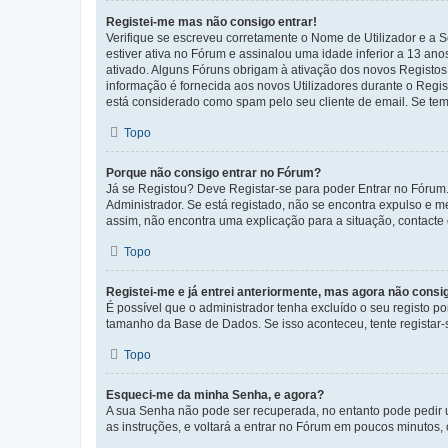
Registei-me mas não consigo entrar!
Verifique se escreveu corretamente o Nome de Utilizador e a S
estiver ativa no Fórum e assinalou uma idade inferior a 13 an
ativado. Alguns Fóruns obrigam à ativação dos novos Registos. 
informação é fornecida aos novos Utilizadores durante o Regi
está considerado como spam pelo seu cliente de email. Se tem 
Topo
Porque não consigo entrar no Fórum?
Já se Registou? Deve Registar-se para poder Entrar no Fórum.
Administrador. Se está registado, não se encontra expulso e 
assim, não encontra uma explicação para a situação, contacte
Topo
Registei-me e já entrei anteriormente, mas agora não consi
É possível que o administrador tenha excluído o seu registo 
tamanho da Base de Dados. Se isso aconteceu, tente registar-s
Topo
Esqueci-me da minha Senha, e agora?
A sua Senha não pode ser recuperada, no entanto pode pedir 
as instruções, e voltará a entrar no Fórum em poucos minuto