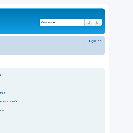
Pesquisar
Pesquisa avançad
Ligue-se
s
res?
ntes cores?
um?