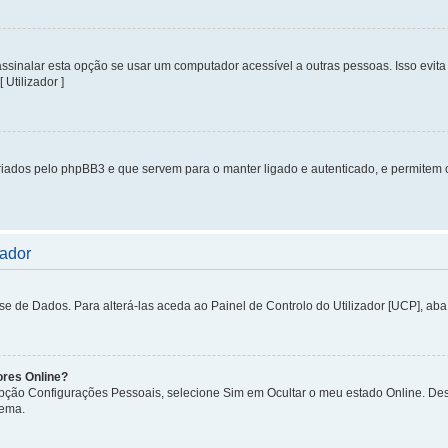
inalar esta opção se usar um computador acessível a outras pessoas. Isso evita 
 Utilizador ]
iados pelo phpBB3 e que servem para o manter ligado e autenticado, e permitem 
zador
de Dados. Para alterá-las aceda ao Painel de Controlo do Utilizador [UCP], aba P
ores Online?
 opção Configurações Pessoais, selecione Sim em Ocultar o meu estado Online. De
tema.