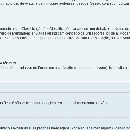
ou não o uso de Avatar e definir como podem ser usados. Se não conseguir utilizar
etamente a sua Classificação (as Classificações aparecem por debaixo do Nome de
úmero de Mensagens enviadas ou indicam certo tipo de Utilizadores, ou seja, Mode
 desnecessárias apenas para aumentar o Nível da sua Classificação, pois os Ad
no fórum?!
ormulário exclusivo do Fórum (se esta função se encontrar ativada). Isso evita o u
botões só são visíveis nas situações em que está autorizado a fazê-lo.
itar ou excluir as suas próprias mensagens. Pode editar a mensagem clicando no