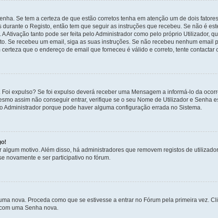
enha. Se tem a certeza de que estão corretos tenha em atenção um de dois fatores
os durante o Registo, então tem que seguir as instruções que recebeu. Se não é es
A Ativação tanto pode ser feita pelo Administrador como pelo próprio Utilizador, q
sto. Se recebeu um email, siga as suas instruções. Se não recebeu nenhum email p
certeza que o endereço de email que forneceu é válido e correto, tente contactar 
 Foi expulso? Se foi expulso deverá receber uma Mensagem a informá-lo da ocorr
mesmo assim não conseguir entrar, verifique se o seu Nome de Utilizador e Senha
 o Administrador porque pode haver alguma configuração errada no Sistema.
go!
por algum motivo. Além disso, há administradores que removem registos de utiliz
e novamente e ser participativo no fórum.
uma nova. Proceda como que se estivesse a entrar no Fórum pela primeira vez. C
s, com uma Senha nova.