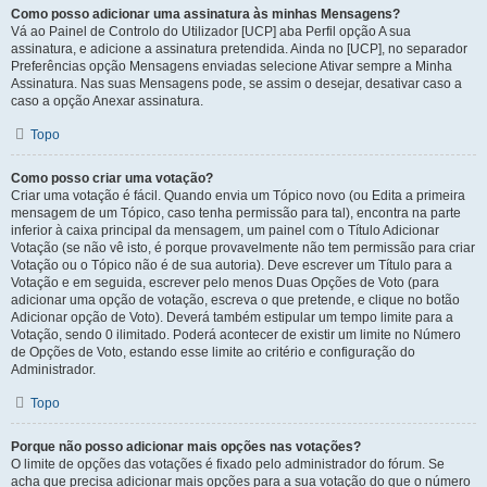
Como posso adicionar uma assinatura às minhas Mensagens?
Vá ao Painel de Controlo do Utilizador [UCP] aba Perfil opção A sua
assinatura, e adicione a assinatura pretendida. Ainda no [UCP], no separador
Preferências opção Mensagens enviadas selecione Ativar sempre a Minha
Assinatura. Nas suas Mensagens pode, se assim o desejar, desativar caso a
caso a opção Anexar assinatura.
Topo
Como posso criar uma votação?
Criar uma votação é fácil. Quando envia um Tópico novo (ou Edita a primeira
mensagem de um Tópico, caso tenha permissão para tal), encontra na parte
inferior à caixa principal da mensagem, um painel com o Título Adicionar
Votação (se não vê isto, é porque provavelmente não tem permissão para criar
Votação ou o Tópico não é de sua autoria). Deve escrever um Título para a
Votação e em seguida, escrever pelo menos Duas Opções de Voto (para
adicionar uma opção de votação, escreva o que pretende, e clique no botão
Adicionar opção de Voto). Deverá também estipular um tempo limite para a
Votação, sendo 0 ilimitado. Poderá acontecer de existir um limite no Número
de Opções de Voto, estando esse limite ao critério e configuração do
Administrador.
Topo
Porque não posso adicionar mais opções nas votações?
O limite de opções das votações é fixado pelo administrador do fórum. Se
acha que precisa adicionar mais opções para a sua votação do que o número