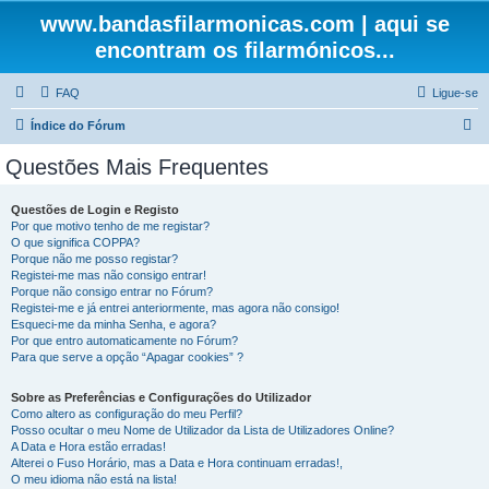
www.bandasfilarmonicas.com | aqui se
encontram os filarmónicos...
FAQ
Ligue-se
P
Índice do Fórum
e
Questões Mais Frequentes
s
q
Questões de Login e Registo
Por que motivo tenho de me registar?
u
O que significa COPPA?
i
Porque não me posso registar?
Registei-me mas não consigo entrar!
s
Porque não consigo entrar no Fórum?
Registei-me e já entrei anteriormente, mas agora não consigo!
a
Esqueci-me da minha Senha, e agora?
r
Por que entro automaticamente no Fórum?
Para que serve a opção “Apagar cookies” ?
Sobre as Preferências e Configurações do Utilizador
Como altero as configuração do meu Perfil?
Posso ocultar o meu Nome de Utilizador da Lista de Utilizadores Online?
A Data e Hora estão erradas!
Alterei o Fuso Horário, mas a Data e Hora continuam erradas!,
O meu idioma não está na lista!