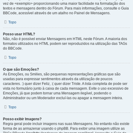
vez de <exemplo> proporcionando uma maior facilidade na formatação dos
textos e mensagens dentro do Fórum. Para mais informações, consulte o Guia
BBCode, acessível através de um atalho no Painel de Mensagens.
Topo
Posso usar HTML?
Não, não é possível enviar Mensagens em HTML neste Fórum. A maioria dos
formatos utilizados no HTML podem ser reproduzidos na utilização das TAGs
do BBCode.
Topo
O que são Emoções?
As Emoções, ou Smilies, são pequenas representações gráficas que são
usadas para expressar sentimentos através da utilização de poucos
caracteres. :) quer dizer Feliz, :( quer dizer Triste. A lista completa de pode ser
vista no formulário junto à caixa de cada mensagem. Evite o uso excessivo de
Emoções, já que podem tornar uma Mensagem ilegível, podendo o
Administrador ou um Moderador excluí-las ou apagar a mensagem inteira.
Topo
Posso exibir Imagens?
Regra geral pode incluir imagens nas suas Mensagens. No entanto não existe
forma de as armazenar usando o phpBB. Para exibir uma imagem utilize as