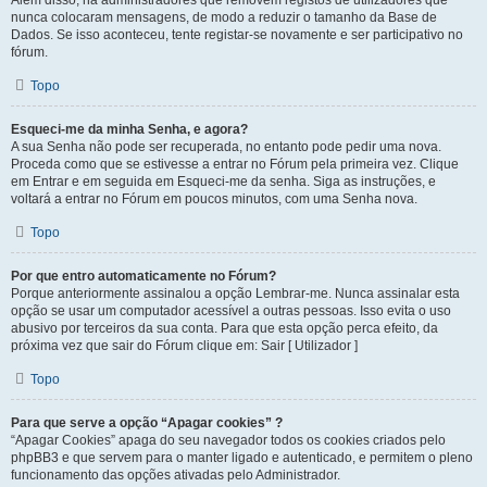
Além disso, há administradores que removem registos de utilizadores que
nunca colocaram mensagens, de modo a reduzir o tamanho da Base de
Dados. Se isso aconteceu, tente registar-se novamente e ser participativo no
fórum.
Topo
Esqueci-me da minha Senha, e agora?
A sua Senha não pode ser recuperada, no entanto pode pedir uma nova.
Proceda como que se estivesse a entrar no Fórum pela primeira vez. Clique
em Entrar e em seguida em Esqueci-me da senha. Siga as instruções, e
voltará a entrar no Fórum em poucos minutos, com uma Senha nova.
Topo
Por que entro automaticamente no Fórum?
Porque anteriormente assinalou a opção Lembrar-me. Nunca assinalar esta
opção se usar um computador acessível a outras pessoas. Isso evita o uso
abusivo por terceiros da sua conta. Para que esta opção perca efeito, da
próxima vez que sair do Fórum clique em: Sair [ Utilizador ]
Topo
Para que serve a opção “Apagar cookies” ?
“Apagar Cookies” apaga do seu navegador todos os cookies criados pelo
phpBB3 e que servem para o manter ligado e autenticado, e permitem o pleno
funcionamento das opções ativadas pelo Administrador.