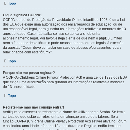
Topo
O que significa COPPA?
COPPA, ou Lei de Proteção da Privacidade Online Infantil de 1998, é uma Lei
dos EUA que exige uma autorização dos encarregados de educação, ou de
um responsável legal, para guardar as informações relativas a menores de 13
anos de idade. Caso não saiba se isso se aplica a si, obtenha
aconselhamento legal. Por favor, esteja ciente de que nem o phpBB Limited
nem o fundador deste fórum o pode aconselhar em termos legais, à exceção
da questão “Quem devo contactar em caso de abusos e/ou assuntos legais
relacionados com este fórum?”.
Topo
Porque não me posso registar?
A COPPA (Childrens Online Privacy Protection Act) é uma Lei de 1998 dos EUA
que exige uma autorização para guardar as informações relativas a menores
de 13 anos de idade.
Topo
Registei-me mas não consigo entrar!
Verifique se escreveu corretamente o Nome de Utilizador e a Senha. Se tem a
certeza de que estão corretos tenha em atenção um de dois fatores. Se a
função COPPA (Childrens Online Privacy Protection Act) estiver ativa no Fórum
e assinalou uma idade inferior a 13 anos durante o Registo, então tem que