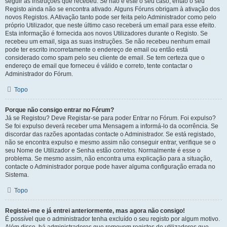
seguir as instruções que recebeu. Se não é este o seu caso, então o seu
Registo ainda não se encontra ativado. Alguns Fóruns obrigam à ativação dos
novos Registos. A Ativação tanto pode ser feita pelo Administrador como pelo
próprio Utilizador, que neste último caso receberá um email para esse efeito.
Esta informação é fornecida aos novos Utilizadores durante o Registo. Se
recebeu um email, siga as suas instruções. Se não recebeu nenhum email
pode ter escrito incorretamente o endereço de email ou então está
considerado como spam pelo seu cliente de email. Se tem certeza que o
endereço de email que forneceu é válido e correto, tente contactar o
Administrador do Fórum.
Topo
Porque não consigo entrar no Fórum?
Já se Registou? Deve Registar-se para poder Entrar no Fórum. Foi expulso?
Se foi expulso deverá receber uma Mensagem a informá-lo da ocorrência. Se
discordar das razões apontadas contacte o Administrador. Se está registado,
não se encontra expulso e mesmo assim não conseguir entrar, verifique se o
seu Nome de Utilizador e Senha estão corretos. Normalmente é esse o
problema. Se mesmo assim, não encontra uma explicação para a situação,
contacte o Administrador porque pode haver alguma configuração errada no
Sistema.
Topo
Registei-me e já entrei anteriormente, mas agora não consigo!
É possível que o administrador tenha excluído o seu registo por algum motivo.