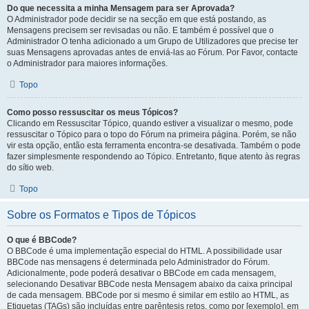
Do que necessita a minha Mensagem para ser Aprovada?
O Administrador pode decidir se na secção em que está postando, as
Mensagens precisem ser revisadas ou não. E também é possível que o
Administrador O tenha adicionado a um Grupo de Utilizadores que precise ter
suas Mensagens aprovadas antes de enviá-las ao Fórum. Por Favor, contacte
o Administrador para maiores informações.
Topo
Como posso ressuscitar os meus Tópicos?
Clicando em Ressuscitar Tópico, quando estiver a visualizar o mesmo, pode
ressuscitar o Tópico para o topo do Fórum na primeira página. Porém, se não
vir esta opção, então esta ferramenta encontra-se desativada. Também o pode
fazer simplesmente respondendo ao Tópico. Entretanto, fique atento às regras
do sítio web.
Topo
Sobre os Formatos e Tipos de Tópicos
O que é BBCode?
O BBCode é uma implementação especial do HTML. A possibilidade usar
BBCode nas mensagens é determinada pelo Administrador do Fórum.
Adicionalmente, pode poderá desativar o BBCode em cada mensagem,
selecionando Desativar BBCode nesta Mensagem abaixo da caixa principal
de cada mensagem. BBCode por si mesmo é similar em estilo ao HTML, as
Etiquetas (TAGs) são incluídas entre parêntesis retos, como por [exemplo], em