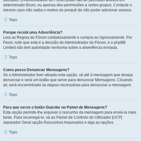
utilizador. O Administrador do Fórum pode não ter permitido anexos em
determinado fórum, ou apenas deu permissões a certos grupos. Contacte o
mesmo caso não saiba o motivo do porquê de não poder adicionar anexos.
Topo
Porque recebi uma Advertência?
Leia as Regras do Fórum cuidadosamente e cumpra-as rigorosamente. Por
Favor, note que esta é a decisão do Administrador do Fórum, e o phpBB
Limited não tem autoridade nenhuma sobre a advertência enviada.
Topo
Como posso Denunciar Mensagens?
Se o Administrador tiver ativado esta opção, vá até à mensagem que deseja
denunciar e verá um botão que serve para denunciar Mensagens. Clicando
ali, será encaminhado às etapas necessárias para denunciar a mensagem.
Topo
Para que serve o botão Guardar no Painel de Mensagens?
Esta opção permite-lhe arquivar o rascunho da mensagem para enviá-la mais
tarde. Para recarregá-lo, vá ao Painel de Controlo do Utilizador [UCP]
separador Geral opção Rascunhos Arquivados e siga as opções.
Topo