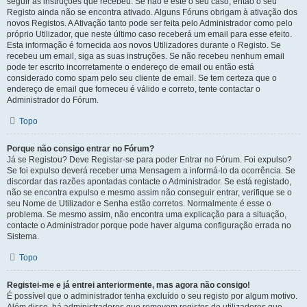
seguir as instruções que recebeu. Se não é este o seu caso, então o seu
Registo ainda não se encontra ativado. Alguns Fóruns obrigam à ativação dos
novos Registos. A Ativação tanto pode ser feita pelo Administrador como pelo
próprio Utilizador, que neste último caso receberá um email para esse efeito.
Esta informação é fornecida aos novos Utilizadores durante o Registo. Se
recebeu um email, siga as suas instruções. Se não recebeu nenhum email
pode ter escrito incorretamente o endereço de email ou então está
considerado como spam pelo seu cliente de email. Se tem certeza que o
endereço de email que forneceu é válido e correto, tente contactar o
Administrador do Fórum.
Topo
Porque não consigo entrar no Fórum?
Já se Registou? Deve Registar-se para poder Entrar no Fórum. Foi expulso?
Se foi expulso deverá receber uma Mensagem a informá-lo da ocorrência. Se
discordar das razões apontadas contacte o Administrador. Se está registado,
não se encontra expulso e mesmo assim não conseguir entrar, verifique se o
seu Nome de Utilizador e Senha estão corretos. Normalmente é esse o
problema. Se mesmo assim, não encontra uma explicação para a situação,
contacte o Administrador porque pode haver alguma configuração errada no
Sistema.
Topo
Registei-me e já entrei anteriormente, mas agora não consigo!
É possível que o administrador tenha excluído o seu registo por algum motivo.