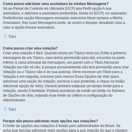
Como posso adicionar uma assinatura às minhas Mensagens?
Vá ao Painel de Controlo do Utilizador [UCP] aba Perfil opção A sua
assinatura, e adicione a assinatura pretendida. Ainda no [UCP], no separador
Preferências opção Mensagens enviadas selecione Ativar sempre a Minha
Assinatura. Nas suas Mensagens pode, se assim o desejar, desativar caso a
caso a opção Anexar assinatura.
Topo
Como posso criar uma votação?
Criar uma votação é fácil. Quando envia um Tópico novo (ou Edita a primeira
mensagem de um Tópico, caso tenha permissão para tal), encontra na parte
inferior à caixa principal da mensagem, um painel com o Título Adicionar
Votação (se não vê isto, é porque provavelmente não tem permissão para criar
Votação ou o Tópico não é de sua autoria). Deve escrever um Título para a
Votação e em seguida, escrever pelo menos Duas Opções de Voto (para
adicionar uma opção de votação, escreva o que pretende, e clique no botão
Adicionar opção de Voto). Deverá também estipular um tempo limite para a
Votação, sendo 0 ilimitado. Poderá acontecer de existir um limite no Número
de Opções de Voto, estando esse limite ao critério e configuração do
Administrador.
Topo
Porque não posso adicionar mais opções nas votações?
O limite de opções das votações é fixado pelo administrador do fórum. Se
acha que precisa adicionar mais opções para a sua votação do que o número