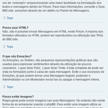
vez de <exemplo> proporcionando uma maior facilidade na formatação dos
textos e mensagens dentro do Fórum. Para mais informações, consulte o Guia
BBCode, acessível através de um atalho no Painel de Mensagens.
Topo
Posso usar HTML?
Não, não é possível enviar Mensagens em HTML neste Fórum. A maioria dos
formatos utilizados no HTML podem ser reproduzidos na utilização das TAGs
do BBCode.
Topo
O que são Emoções?
As Emoções, ou Smilies, são pequenas representações gráficas que são
usadas para expressar sentimentos através da utilização de poucos
caracteres. :) quer dizer Feliz, :( quer dizer Triste. A lista completa de pode ser
vista no formulário junto à caixa de cada mensagem. Evite o uso excessivo de
Emoções, já que podem tornar uma Mensagem ilegível, podendo o
Administrador ou um Moderador excluí-las ou apagar a mensagem inteira.
Topo
Posso exibir Imagens?
Regra geral pode incluir imagens nas suas Mensagens. No entanto não existe
forma de as armazenar usando o phpBB. Para exibir uma imagem utilize as