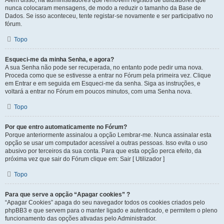
Além disso, há administradores que removem registos de utilizadores que
nunca colocaram mensagens, de modo a reduzir o tamanho da Base de
Dados. Se isso aconteceu, tente registar-se novamente e ser participativo no
fórum.
Topo
Esqueci-me da minha Senha, e agora?
A sua Senha não pode ser recuperada, no entanto pode pedir uma nova.
Proceda como que se estivesse a entrar no Fórum pela primeira vez. Clique
em Entrar e em seguida em Esqueci-me da senha. Siga as instruções, e
voltará a entrar no Fórum em poucos minutos, com uma Senha nova.
Topo
Por que entro automaticamente no Fórum?
Porque anteriormente assinalou a opção Lembrar-me. Nunca assinalar esta
opção se usar um computador acessível a outras pessoas. Isso evita o uso
abusivo por terceiros da sua conta. Para que esta opção perca efeito, da
próxima vez que sair do Fórum clique em: Sair [ Utilizador ]
Topo
Para que serve a opção “Apagar cookies” ?
“Apagar Cookies” apaga do seu navegador todos os cookies criados pelo
phpBB3 e que servem para o manter ligado e autenticado, e permitem o pleno
funcionamento das opções ativadas pelo Administrador.