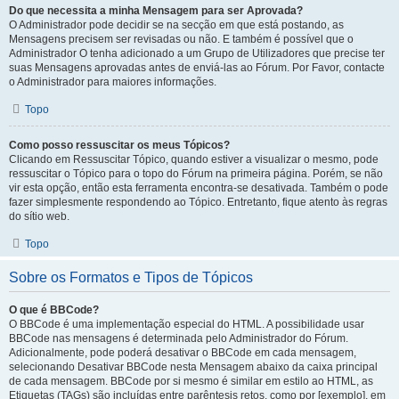
Do que necessita a minha Mensagem para ser Aprovada?
O Administrador pode decidir se na secção em que está postando, as
Mensagens precisem ser revisadas ou não. E também é possível que o
Administrador O tenha adicionado a um Grupo de Utilizadores que precise ter
suas Mensagens aprovadas antes de enviá-las ao Fórum. Por Favor, contacte
o Administrador para maiores informações.
Topo
Como posso ressuscitar os meus Tópicos?
Clicando em Ressuscitar Tópico, quando estiver a visualizar o mesmo, pode
ressuscitar o Tópico para o topo do Fórum na primeira página. Porém, se não
vir esta opção, então esta ferramenta encontra-se desativada. Também o pode
fazer simplesmente respondendo ao Tópico. Entretanto, fique atento às regras
do sítio web.
Topo
Sobre os Formatos e Tipos de Tópicos
O que é BBCode?
O BBCode é uma implementação especial do HTML. A possibilidade usar
BBCode nas mensagens é determinada pelo Administrador do Fórum.
Adicionalmente, pode poderá desativar o BBCode em cada mensagem,
selecionando Desativar BBCode nesta Mensagem abaixo da caixa principal
de cada mensagem. BBCode por si mesmo é similar em estilo ao HTML, as
Etiquetas (TAGs) são incluídas entre parêntesis retos, como por [exemplo], em