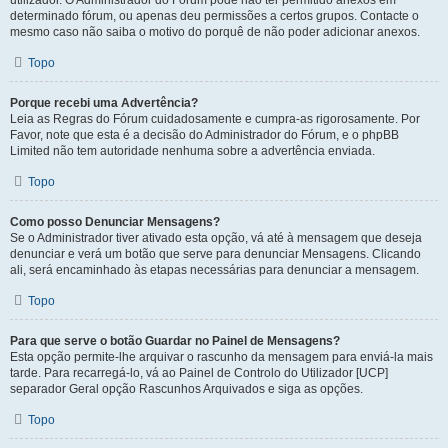
utilizador. O Administrador do Fórum pode não ter permitido anexos em
determinado fórum, ou apenas deu permissões a certos grupos. Contacte o
mesmo caso não saiba o motivo do porquê de não poder adicionar anexos.
Topo
Porque recebi uma Advertência?
Leia as Regras do Fórum cuidadosamente e cumpra-as rigorosamente. Por
Favor, note que esta é a decisão do Administrador do Fórum, e o phpBB
Limited não tem autoridade nenhuma sobre a advertência enviada.
Topo
Como posso Denunciar Mensagens?
Se o Administrador tiver ativado esta opção, vá até à mensagem que deseja
denunciar e verá um botão que serve para denunciar Mensagens. Clicando
ali, será encaminhado às etapas necessárias para denunciar a mensagem.
Topo
Para que serve o botão Guardar no Painel de Mensagens?
Esta opção permite-lhe arquivar o rascunho da mensagem para enviá-la mais
tarde. Para recarregá-lo, vá ao Painel de Controlo do Utilizador [UCP]
separador Geral opção Rascunhos Arquivados e siga as opções.
Topo