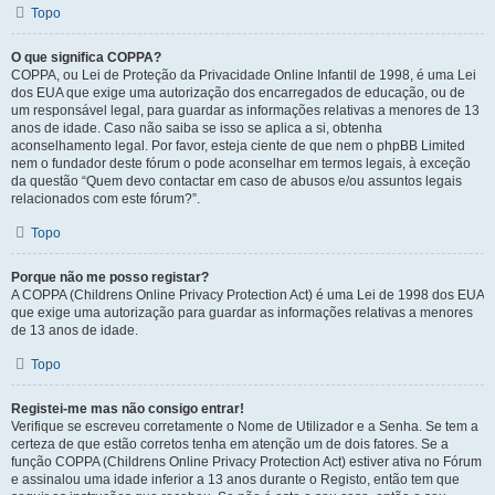
Topo
O que significa COPPA?
COPPA, ou Lei de Proteção da Privacidade Online Infantil de 1998, é uma Lei
dos EUA que exige uma autorização dos encarregados de educação, ou de
um responsável legal, para guardar as informações relativas a menores de 13
anos de idade. Caso não saiba se isso se aplica a si, obtenha
aconselhamento legal. Por favor, esteja ciente de que nem o phpBB Limited
nem o fundador deste fórum o pode aconselhar em termos legais, à exceção
da questão “Quem devo contactar em caso de abusos e/ou assuntos legais
relacionados com este fórum?”.
Topo
Porque não me posso registar?
A COPPA (Childrens Online Privacy Protection Act) é uma Lei de 1998 dos EUA
que exige uma autorização para guardar as informações relativas a menores
de 13 anos de idade.
Topo
Registei-me mas não consigo entrar!
Verifique se escreveu corretamente o Nome de Utilizador e a Senha. Se tem a
certeza de que estão corretos tenha em atenção um de dois fatores. Se a
função COPPA (Childrens Online Privacy Protection Act) estiver ativa no Fórum
e assinalou uma idade inferior a 13 anos durante o Registo, então tem que