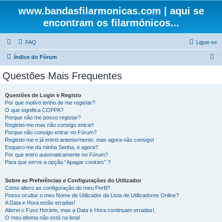
www.bandasfilarmonicas.com | aqui se
encontram os filarmónicos...
FAQ
Ligue-se
P
Índice do Fórum
e
Questões Mais Frequentes
s
q
Questões de Login e Registo
Por que motivo tenho de me registar?
u
O que significa COPPA?
i
Porque não me posso registar?
Registei-me mas não consigo entrar!
s
Porque não consigo entrar no Fórum?
Registei-me e já entrei anteriormente, mas agora não consigo!
a
Esqueci-me da minha Senha, e agora?
r
Por que entro automaticamente no Fórum?
Para que serve a opção “Apagar cookies” ?
Sobre as Preferências e Configurações do Utilizador
Como altero as configuração do meu Perfil?
Posso ocultar o meu Nome de Utilizador da Lista de Utilizadores Online?
A Data e Hora estão erradas!
Alterei o Fuso Horário, mas a Data e Hora continuam erradas!,
O meu idioma não está na lista!