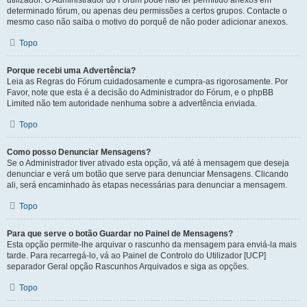
utilizador. O Administrador do Fórum pode não ter permitido anexos em
determinado fórum, ou apenas deu permissões a certos grupos. Contacte o
mesmo caso não saiba o motivo do porquê de não poder adicionar anexos.
Topo
Porque recebi uma Advertência?
Leia as Regras do Fórum cuidadosamente e cumpra-as rigorosamente. Por
Favor, note que esta é a decisão do Administrador do Fórum, e o phpBB
Limited não tem autoridade nenhuma sobre a advertência enviada.
Topo
Como posso Denunciar Mensagens?
Se o Administrador tiver ativado esta opção, vá até à mensagem que deseja
denunciar e verá um botão que serve para denunciar Mensagens. Clicando
ali, será encaminhado às etapas necessárias para denunciar a mensagem.
Topo
Para que serve o botão Guardar no Painel de Mensagens?
Esta opção permite-lhe arquivar o rascunho da mensagem para enviá-la mais
tarde. Para recarregá-lo, vá ao Painel de Controlo do Utilizador [UCP]
separador Geral opção Rascunhos Arquivados e siga as opções.
Topo