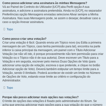
Como posso adicionar uma assinatura às minhas Mensagens?
Vá ao Painel de Controlo do Utilizador [UCP] aba Perfil opção A sua
assinatura, e adicione a assinatura pretendida. Ainda no [UCP], no separador
Preferências opção Mensagens enviadas selecione Ativar sempre a Minha
Assinatura. Nas suas Mensagens pode, se assim o desejar, desativar caso a
caso a opção Anexar assinatura.
Topo
Como posso criar uma votação?
Criar uma votação é fácil. Quando envia um Tópico novo (ou Edita a primeira
mensagem de um Tópico, caso tenha permissão para tal), encontra na parte
inferior à caixa principal da mensagem, um painel com o Título Adicionar
Votação (se não vê isto, é porque provavelmente não tem permissão para criar
Votação ou o Tópico não é de sua autoria). Deve escrever um Título para a
Votação e em seguida, escrever pelo menos Duas Opções de Voto (para
adicionar uma opção de votação, escreva o que pretende, e clique no botão
Adicionar opção de Voto). Deverá também estipular um tempo limite para a
Votação, sendo 0 ilimitado. Poderá acontecer de existir um limite no Número
de Opções de Voto, estando esse limite ao critério e configuração do
Administrador.
Topo
Porque não posso adicionar mais opções nas votações?
O limite de opções das votações é fixado pelo administrador do fórum. Se
acha que precisa adicionar mais opções para a sua votação do que o número