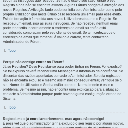
seguir as instruções que recebeu. Se não é este o seu caso, então o seu
Registo ainda não se encontra ativado. Alguns Fóruns obrigam à ativação dos
novos Registos. A Ativação tanto pode ser feita pelo Administrador como pelo
próprio Utilizador, que neste último caso receberá um email para esse efeito.
Esta informação é fornecida aos novos Utilizadores durante o Registo. Se
recebeu um email, siga as suas instruções. Se não recebeu nenhum email
pode ter escrito incorretamente o endereço de email ou então está
considerado como spam pelo seu cliente de email. Se tem certeza que o
endereço de email que forneceu é válido e correto, tente contactar o
Administrador do Fórum.
Topo
Porque não consigo entrar no Fórum?
Já se Registou? Deve Registar-se para poder Entrar no Fórum. Foi expulso?
Se foi expulso deverá receber uma Mensagem a informá-lo da ocorrência. Se
discordar das razões apontadas contacte o Administrador. Se está registado,
não se encontra expulso e mesmo assim não conseguir entrar, verifique se o
seu Nome de Utilizador e Senha estão corretos. Normalmente é esse o
problema. Se mesmo assim, não encontra uma explicação para a situação,
contacte o Administrador porque pode haver alguma configuração errada no
Sistema.
Topo
Registei-me e já entrei anteriormente, mas agora não consigo!
É possível que o administrador tenha excluído o seu registo por algum motivo.