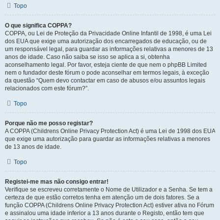
Topo
O que significa COPPA?
COPPA, ou Lei de Proteção da Privacidade Online Infantil de 1998, é uma Lei
dos EUA que exige uma autorização dos encarregados de educação, ou de
um responsável legal, para guardar as informações relativas a menores de 13
anos de idade. Caso não saiba se isso se aplica a si, obtenha
aconselhamento legal. Por favor, esteja ciente de que nem o phpBB Limited
nem o fundador deste fórum o pode aconselhar em termos legais, à exceção
da questão “Quem devo contactar em caso de abusos e/ou assuntos legais
relacionados com este fórum?”.
Topo
Porque não me posso registar?
A COPPA (Childrens Online Privacy Protection Act) é uma Lei de 1998 dos EUA
que exige uma autorização para guardar as informações relativas a menores
de 13 anos de idade.
Topo
Registei-me mas não consigo entrar!
Verifique se escreveu corretamente o Nome de Utilizador e a Senha. Se tem a
certeza de que estão corretos tenha em atenção um de dois fatores. Se a
função COPPA (Childrens Online Privacy Protection Act) estiver ativa no Fórum
e assinalou uma idade inferior a 13 anos durante o Registo, então tem que