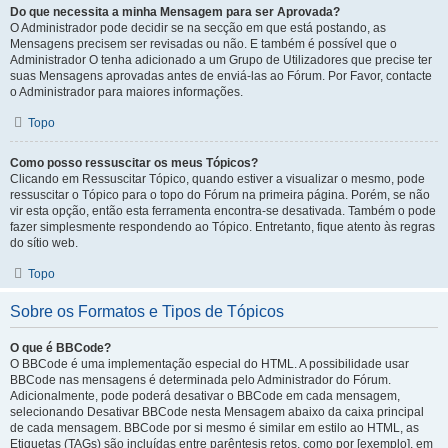
Do que necessita a minha Mensagem para ser Aprovada?
O Administrador pode decidir se na secção em que está postando, as
Mensagens precisem ser revisadas ou não. E também é possível que o
Administrador O tenha adicionado a um Grupo de Utilizadores que precise ter
suas Mensagens aprovadas antes de enviá-las ao Fórum. Por Favor, contacte
o Administrador para maiores informações.
Topo
Como posso ressuscitar os meus Tópicos?
Clicando em Ressuscitar Tópico, quando estiver a visualizar o mesmo, pode
ressuscitar o Tópico para o topo do Fórum na primeira página. Porém, se não
vir esta opção, então esta ferramenta encontra-se desativada. Também o pode
fazer simplesmente respondendo ao Tópico. Entretanto, fique atento às regras
do sítio web.
Topo
Sobre os Formatos e Tipos de Tópicos
O que é BBCode?
O BBCode é uma implementação especial do HTML. A possibilidade usar
BBCode nas mensagens é determinada pelo Administrador do Fórum.
Adicionalmente, pode poderá desativar o BBCode em cada mensagem,
selecionando Desativar BBCode nesta Mensagem abaixo da caixa principal
de cada mensagem. BBCode por si mesmo é similar em estilo ao HTML, as
Etiquetas (TAGs) são incluídas entre parêntesis retos, como por [exemplo], em