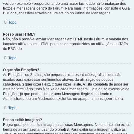
vez de <exemplo> proporcionando uma maior facilidade na formatação dos
textos e mensagens dentro do Fórum. Para mais informações, consulte o Guia
BBCode, acessível através de um atalho no Painel de Mensagens.
Topo
Posso usar HTML?
Não, não é possível enviar Mensagens em HTML neste Fórum. A maioria dos
formatos utilizados no HTML podem ser reproduzidos na utilização das TAGs
do BBCode.
Topo
O que são Emoções?
As Emoções, ou Smilies, são pequenas representações gráficas que são
usadas para expressar sentimentos através da utilização de poucos
caracteres. :) quer dizer Feliz, :( quer dizer Triste. A lista completa de pode ser
vista no formulário junto à caixa de cada mensagem. Evite o uso excessivo de
Emoções, já que podem tornar uma Mensagem ilegível, podendo o
Administrador ou um Moderador excluí-las ou apagar a mensagem inteira.
Topo
Posso exibir Imagens?
Regra geral pode incluir imagens nas suas Mensagens. No entanto não existe
forma de as armazenar usando o phpBB. Para exibir uma imagem utilize as