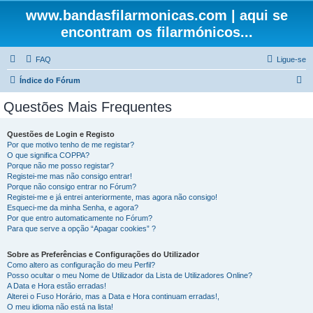
www.bandasfilarmonicas.com | aqui se
encontram os filarmónicos...
FAQ
Ligue-se
P
Índice do Fórum
e
Questões Mais Frequentes
s
q
Questões de Login e Registo
Por que motivo tenho de me registar?
u
O que significa COPPA?
i
Porque não me posso registar?
Registei-me mas não consigo entrar!
s
Porque não consigo entrar no Fórum?
Registei-me e já entrei anteriormente, mas agora não consigo!
a
Esqueci-me da minha Senha, e agora?
r
Por que entro automaticamente no Fórum?
Para que serve a opção “Apagar cookies” ?
Sobre as Preferências e Configurações do Utilizador
Como altero as configuração do meu Perfil?
Posso ocultar o meu Nome de Utilizador da Lista de Utilizadores Online?
A Data e Hora estão erradas!
Alterei o Fuso Horário, mas a Data e Hora continuam erradas!,
O meu idioma não está na lista!