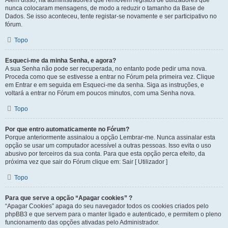
Além disso, há administradores que removem registos de utilizadores que
nunca colocaram mensagens, de modo a reduzir o tamanho da Base de
Dados. Se isso aconteceu, tente registar-se novamente e ser participativo no
fórum.
Topo
Esqueci-me da minha Senha, e agora?
A sua Senha não pode ser recuperada, no entanto pode pedir uma nova.
Proceda como que se estivesse a entrar no Fórum pela primeira vez. Clique
em Entrar e em seguida em Esqueci-me da senha. Siga as instruções, e
voltará a entrar no Fórum em poucos minutos, com uma Senha nova.
Topo
Por que entro automaticamente no Fórum?
Porque anteriormente assinalou a opção Lembrar-me. Nunca assinalar esta
opção se usar um computador acessível a outras pessoas. Isso evita o uso
abusivo por terceiros da sua conta. Para que esta opção perca efeito, da
próxima vez que sair do Fórum clique em: Sair [ Utilizador ]
Topo
Para que serve a opção “Apagar cookies” ?
“Apagar Cookies” apaga do seu navegador todos os cookies criados pelo
phpBB3 e que servem para o manter ligado e autenticado, e permitem o pleno
funcionamento das opções ativadas pelo Administrador.