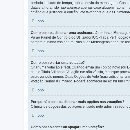
período limitado de tempo, após o envio da mensagem. Caso 
data e a hora. Isto não aparece apenas caso alguém não ten
critério que justificou a edição. Por favor note que os Util
Topo
Como posso adicionar uma assinatura às minhas Mensage
Vá ao Painel de Controlo do Utilizador [UCP] aba Perfil opção
sempre a Minha Assinatura. Nas suas Mensagens pode, se assi
Topo
Como posso criar uma votação?
Criar uma votação é fácil. Quando envia um Tópico novo (ou Ed
com o Título Adicionar Votação (se não vê isto, é porque prov
escrever pelo menos Duas Opções de Voto (para adicionar uma 
Votação, sendo 0 ilimitado. Poderá acontecer de existir um lim
Topo
Porque não posso adicionar mais opções nas votações?
O limite de opções das votações é fixado pelo administrador d
Topo
Como posso editar ou apagar uma votação?