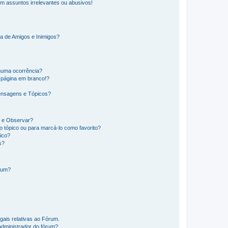
m assuntos irrelevantes ou abusivos!
a de Amigos e Inimigos?
huma ocorrência?
 página em branco!?
ensagens e Tópicos?
os e Observar?
 tópico ou para marcá-lo como favorito?
ico?
s?
órum?
gais relativas ao Fórum.
administrador do fórum?