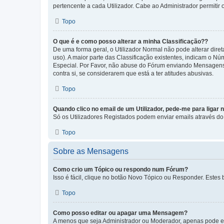
pertencente a cada Utilizador. Cabe ao Administrador permitir 
Topo
O que é e como posso alterar a minha Classificação??
De uma forma geral, o Utilizador Normal não pode alterar dir
uso). A maior parte das Classificação existentes, indicam o N
Especial. Por Favor, não abuse do Fórum enviando Mensagens
contra si, se considerarem que está a ter atitudes abusivas.
Topo
Quando clico no email de um Utilizador, pede-me para ligar 
Só os Utilizadores Registados podem enviar emails através do f
Topo
Sobre as Mensagens
Como crio um Tópico ou respondo num Fórum?
Isso é fácil, clique no botão Novo Tópico ou Responder. Estes 
Topo
Como posso editar ou apagar uma Mensagem?
A menos que seja Administrador ou Moderador, apenas pode ed