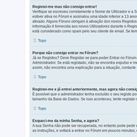
Registei-me mas não consigo entrar!
Verifique se escreveu corretamente o Nome de Utilizador e a S
estiver ativa no Fórum e assinalou uma idade inferior a 13 an
ativado. Alguns Fóruns obrigam à ativação dos novos Registos. 
informação é fornecida aos novos Utilizadores durante o Regi
está considerado como spam pelo seu cliente de email. Se tem 
Topo
Porque não consigo entrar no Fórum?
Já se Registou? Deve Registar-se para poder Entrar no Fórum.
Administrador. Se está registado, não se encontra expulso e 
assim, não encontra uma explicação para a situação, contacte
Topo
Registei-me e já entrei anteriormente, mas agora não consi
É possível que o administrador tenha excluído o seu registo 
tamanho da Base de Dados. Se isso aconteceu, tente registar-s
Topo
Esqueci-me da minha Senha, e agora?
A sua Senha não pode ser recuperada, no entanto pode pedir 
as instruções, e voltará a entrar no Fórum em poucos minuto