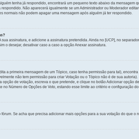
alguém tenha já respondido, encontrará um pequeno texto abaixo da mensagem qu
ha respondido. Não aparecerá igualmente se um Administrador ou Moderador edit
izadores normais não podem apagar uma mensagem após alguém já ter respondido.
ns?
 A sua assinatura, e adicione a assinatura pretendida. Ainda no [UCP], no separa
m o desejar, desativar caso a caso a opção Anexar assinatura.
ita a primeira mensagem de um Tópico, caso tenha permissão para tal), encontra n
avelmente não tem permissão para criar Votação ou o Tópico não é de sua autoria)
opção de votação, escreva o que pretende, e clique no botão Adicionar opção de
ite no Número de Opções de Voto, estando esse limite ao critério e configuração do
o fórum. Se acha que precisa adicionar mais opções para a sua votação do que o n