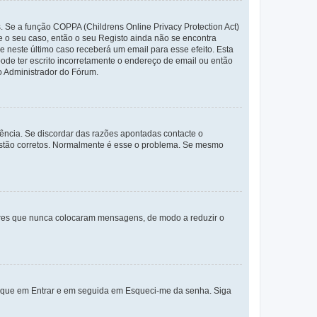
. Se a função COPPA (Childrens Online Privacy Protection Act)
te o seu caso, então o seu Registo ainda não se encontra
ue neste último caso receberá um email para esse efeito. Esta
ode ter escrito incorretamente o endereço de email ou então
o Administrador do Fórum.
ência. Se discordar das razões apontadas contacte o
 estão corretos. Normalmente é esse o problema. Se mesmo
adores que nunca colocaram mensagens, de modo a reduzir o
lique em Entrar e em seguida em Esqueci-me da senha. Siga