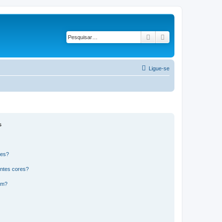
Pesquisar
Pesquisa avançad
Ligue-se
s
res?
ntes cores?
um?