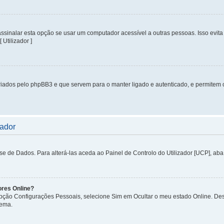
inalar esta opção se usar um computador acessível a outras pessoas. Isso evita 
 Utilizador ]
iados pelo phpBB3 e que servem para o manter ligado e autenticado, e permitem 
zador
de Dados. Para alterá-las aceda ao Painel de Controlo do Utilizador [UCP], aba P
ores Online?
 opção Configurações Pessoais, selecione Sim em Ocultar o meu estado Online. De
tema.