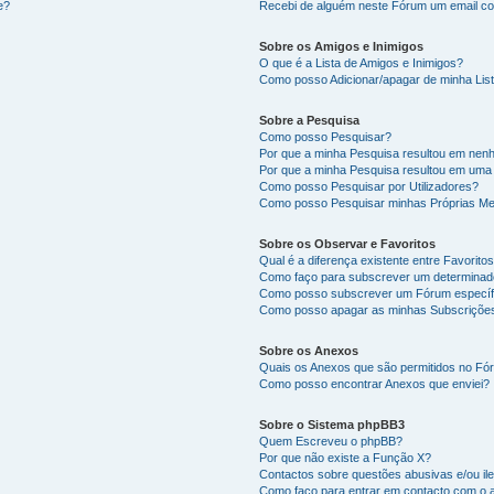
e?
Recebi de alguém neste Fórum um email co
Sobre os Amigos e Inimigos
O que é a Lista de Amigos e Inimigos?
Como posso Adicionar/apagar de minha List
Sobre a Pesquisa
Como posso Pesquisar?
Por que a minha Pesquisa resultou em nen
Por que a minha Pesquisa resultou em uma
Como posso Pesquisar por Utilizadores?
Como posso Pesquisar minhas Próprias M
Sobre os Observar e Favoritos
Qual é a diferença existente entre Favorit
Como faço para subscrever um determinado
Como posso subscrever um Fórum específ
Como posso apagar as minhas Subscriçõe
Sobre os Anexos
Quais os Anexos que são permitidos no F
Como posso encontrar Anexos que enviei?
Sobre o Sistema phpBB3
Quem Escreveu o phpBB?
Por que não existe a Função X?
Contactos sobre questões abusivas e/ou ile
Como faço para entrar em contacto com o 