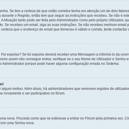
enha. Se tem a certeza de que estão corretos tenha em atenção um de dois fatores
os durante o Registo, então tem que seguir as instruções que recebeu. Se não é es
A Ativação tanto pode ser feita pelo Administrador como pelo próprio Utilizador, q
sto. Se recebeu um email, siga as suas instruções. Se não recebeu nenhum email p
certeza que o endereço de email que forneceu é válido e correto, tente contactar 
 Foi expulso? Se foi expulso deverá receber uma Mensagem a informá-lo da ocorr
mesmo assim não conseguir entrar, verifique se o seu Nome de Utilizador e Senha
 o Administrador porque pode haver alguma configuração errada no Sistema.
go!
por algum motivo. Além disso, há administradores que removem registos de utiliz
e novamente e ser participativo no fórum.
uma nova. Proceda como que se estivesse a entrar no Fórum pela primeira vez. C
s, com uma Senha nova.