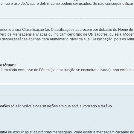
ou não o uso de Avatar e definir como podem ser usados. Se não conseguir utilizar
etamente a sua Classificação (as Classificações aparecem por debaixo do Nome de
úmero de Mensagens enviadas ou indicam certo tipo de Utilizadores, ou seja, Mode
 desnecessárias apenas para aumentar o Nível da sua Classificação, pois os Ad
no fórum?!
ormulário exclusivo do Fórum (se esta função se encontrar ativada). Isso evita o u
botões só são visíveis nas situações em que está autorizado a fazê-lo.
itar ou excluir as suas próprias mensagens. Pode editar a mensagem clicando no