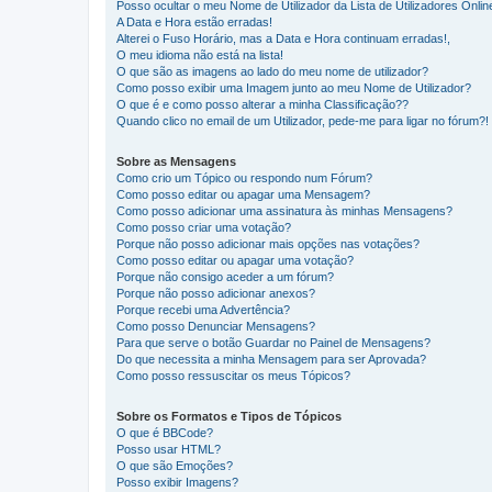
Posso ocultar o meu Nome de Utilizador da Lista de Utilizadores Onlin
A Data e Hora estão erradas!
Alterei o Fuso Horário, mas a Data e Hora continuam erradas!,
O meu idioma não está na lista!
O que são as imagens ao lado do meu nome de utilizador?
Como posso exibir uma Imagem junto ao meu Nome de Utilizador?
O que é e como posso alterar a minha Classificação??
Quando clico no email de um Utilizador, pede-me para ligar no fórum?!
Sobre as Mensagens
Como crio um Tópico ou respondo num Fórum?
Como posso editar ou apagar uma Mensagem?
Como posso adicionar uma assinatura às minhas Mensagens?
Como posso criar uma votação?
Porque não posso adicionar mais opções nas votações?
Como posso editar ou apagar uma votação?
Porque não consigo aceder a um fórum?
Porque não posso adicionar anexos?
Porque recebi uma Advertência?
Como posso Denunciar Mensagens?
Para que serve o botão Guardar no Painel de Mensagens?
Do que necessita a minha Mensagem para ser Aprovada?
Como posso ressuscitar os meus Tópicos?
Sobre os Formatos e Tipos de Tópicos
O que é BBCode?
Posso usar HTML?
O que são Emoções?
Posso exibir Imagens?