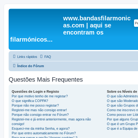
www.bandasfilarmonic
as.com | aqui se
encontram os
filarmónicos...
Links rápidos
FAQ
Índice do Fórum
Questões Mais Frequentes
Questões de Login e Registo
Sobre os Níveis de
Por que motivo tenho de me registar?
O que são Administr
O que significa COPPA?
O que são Moderad
Porque não me posso registar?
O que são Grupos de
Registei-me mas não consigo entrar!
Como me inscrevo n
Porque não consigo entrar no Fórum?
Como posso ser Líd
Registei-me e já entrei anteriormente, mas agora não
Por que alguns Grup
consigo!
O que é um Grupo P
Esqueci-me da minha Senha, e agora?
O que é a Equipa d
Por que entro automaticamente no Fórum?
Para que serve a opção “Apagar cookies” ?