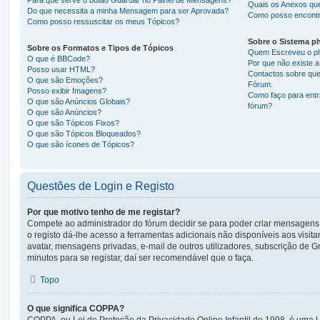
Quais os Anexos que
Do que necessita a minha Mensagem para ser Aprovada?
Como posso encontr
Como posso ressuscitar os meus Tópicos?
Sobre o Sistema 
Sobre os Formatos e Tipos de Tópicos
Quem Escreveu o p
O que é BBCode?
Por que não existe 
Posso usar HTML?
Contactos sobre ques
O que são Emoções?
Fórum.
Posso exibir Imagens?
Como faço para entr
O que são Anúncios Globais?
fórum?
O que são Anúncios?
O que são Tópicos Fixos?
O que são Tópicos Bloqueados?
O que são ícones de Tópicos?
Questões de Login e Registo
Por que motivo tenho de me registar?
Compete ao administrador do fórum decidir se para poder criar mensagens, o
o registo dá-lhe acesso a ferramentas adicionais não disponíveis aos visit
avatar, mensagens privadas, e-mail de outros utilizadores, subscrição de 
minutos para se registar, daí ser recomendável que o faça.
Topo
O que significa COPPA?
COPPA, ou Lei de Proteção da Privacidade Online Infantil de 1998, é uma