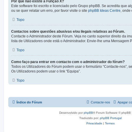
Por que não existe a Função X?
Este software foi escrito e licenciado pelo Grupo phpBB. Se acredita que 
ou se quer relatar um erro, por favor visite o site
phpBB Ideas Centre
, onde 
Topo
Contactos sobre questões abusivas e/ou ilegais relativas ao Fórum.
Contacte o Administrador deste Fórum. Veja no canto superior direito da i
lista de Utilizadores onde está o Administrador. Envie-lhe uma Mensagem P
Topo
Como faço para entrar em contacto com o administrador do fórum?
Todos os Utilizadores do Fórum podem usar o formulário “Contacte-nos”, se
Os Utilizadores podem usar o link “Equipa”.
Topo
Índice do Fórum
Contacte-nos
Apagar co
Desenvolvido por
phpBB
® Forum Software © phpBB 
Traduzido por:
phpBB Portugal
Privacidade
|
Termos