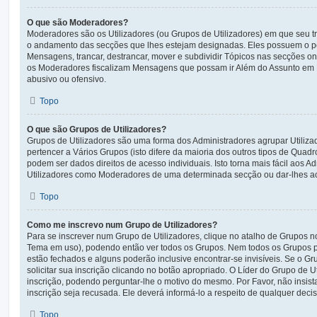
O que são Moderadores?
Moderadores são os Utilizadores (ou Grupos de Utilizadores) em que seu t
o andamento das secções que lhes estejam designadas. Eles possuem o po
Mensagens, trancar, destrancar, mover e subdividir Tópicos nas secções 
os Moderadores fiscalizam Mensagens que possam ir Além do Assunto em 
abusivo ou ofensivo.
Topo
O que são Grupos de Utilizadores?
Grupos de Utilizadores são uma forma dos Administradores agrupar Utiliza
pertencer a Vários Grupos (isto difere da maioria dos outros tipos de Qua
podem ser dados direitos de acesso individuais. Isto torna mais fácil aos Ad
Utilizadores como Moderadores de uma determinada secção ou dar-lhes ac
Topo
Como me inscrevo num Grupo de Utilizadores?
Para se inscrever num Grupo de Utilizadores, clique no atalho de Grupos
Tema em uso), podendo então ver todos os Grupos. Nem todos os Grupos 
estão fechados e alguns poderão inclusive encontrar-se invisíveis. Se o Gr
solicitar sua inscrição clicando no botão apropriado. O Líder do Grupo de U
inscrição, podendo perguntar-lhe o motivo do mesmo. Por Favor, não insis
inscrição seja recusada. Ele deverá informá-lo a respeito de qualquer deci
Topo