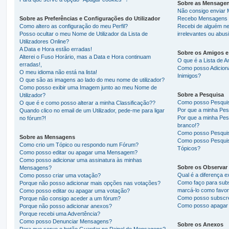
Sobre as Mensagen
Não consigo enviar
Sobre as Preferências e Configurações do Utilizador
Recebo Mensagens P
Como altero as configuração do meu Perfil?
Recebi de alguém n
Posso ocultar o meu Nome de Utilizador da Lista de
irrelevantes ou abus
Utilizadores Online?
A Data e Hora estão erradas!
Sobre os Amigos e
Alterei o Fuso Horário, mas a Data e Hora continuam
O que é a Lista de A
erradas!,
Como posso Adiciona
O meu idioma não está na lista!
Inimigos?
O que são as imagens ao lado do meu nome de utilizador?
Como posso exibir uma Imagem junto ao meu Nome de
Sobre a Pesquisa
Utilizador?
Como posso Pesqui
O que é e como posso alterar a minha Classificação??
Por que a minha Pes
Quando clico no email de um Utilizador, pede-me para ligar
Por que a minha Pes
no fórum?!
branco!?
Como posso Pesquisa
Sobre as Mensagens
Como posso Pesquis
Como crio um Tópico ou respondo num Fórum?
Tópicos?
Como posso editar ou apagar uma Mensagem?
Como posso adicionar uma assinatura às minhas
Sobre os Observar 
Mensagens?
Qual é a diferença e
Como posso criar uma votação?
Como faço para subs
Porque não posso adicionar mais opções nas votações?
marcá-lo como favor
Como posso editar ou apagar uma votação?
Como posso subscre
Porque não consigo aceder a um fórum?
Como posso apagar 
Porque não posso adicionar anexos?
Porque recebi uma Advertência?
Como posso Denunciar Mensagens?
Sobre os Anexos
Para que serve o botão Guardar no Painel de Mensagens?