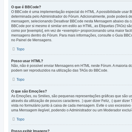
O que é BBCode?
O BBCode é uma implementação especial do HTML. A possibilidade usar
determinada pelo Administrador do Fórum. Adicionalmente, pode poderá 
mensagem, selecionando Desativar BBCode nesta Mensagem abaixo da ca
BBCode por si mesmo é similar em estilo ao HTML, as Etiquetas (TAGs) são 
como por [exemplo], em vez de <exemplo> proporcionando uma maior facili
mensagens dentro do Fórum. Para mais informações, consulte o Guia BBCo
no Painel de Mensagens.
Topo
Posso usar HTML?
Não, não é possível enviar Mensagens em HTML neste Fórum. A maioria do
podem ser reproduzidos na utilização das TAGs do BBCode.
Topo
O que são Emoções?
As Emoções, ou Smilies, são pequenas representações gráficas que são u
através da utilização de poucos caracteres. :) quer dizer Feliz, :( quer dizer 
vista no formulário junto à caixa de cada mensagem. Evite o uso excessiv
uma Mensagem ilegível, podendo o Administrador ou um Moderador excluí-
Topo
Posso exibir Imagens?