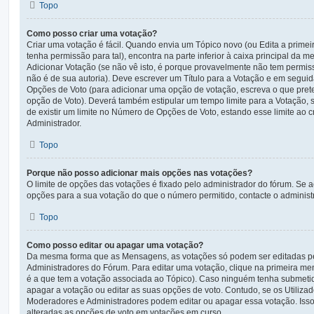
Topo
Como posso criar uma votação?
Criar uma votação é fácil. Quando envia um Tópico novo (ou Edita a prim
tenha permissão para tal), encontra na parte inferior à caixa principal da 
Adicionar Votação (se não vê isto, é porque provavelmente não tem permis
não é de sua autoria). Deve escrever um Título para a Votação e em segui
Opções de Voto (para adicionar uma opção de votação, escreva o que prete
opção de Voto). Deverá também estipular um tempo limite para a Votação, 
de existir um limite no Número de Opções de Voto, estando esse limite ao cr
Administrador.
Topo
Porque não posso adicionar mais opções nas votações?
O limite de opções das votações é fixado pelo administrador do fórum. Se 
opções para a sua votação do que o número permitido, contacte o administ
Topo
Como posso editar ou apagar uma votação?
Da mesma forma que as Mensagens, as votações só podem ser editadas pe
Administradores do Fórum. Para editar uma votação, clique na primeira 
é a que tem a votação associada ao Tópico). Caso ninguém tenha submeti
apagar a votação ou editar as suas opções de voto. Contudo, se os Utiliz
Moderadores e Administradores podem editar ou apagar essa votação. Isso
alteradas as opções de voto em votações em curso.