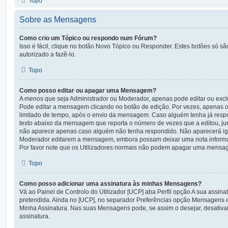
Topo
Sobre as Mensagens
Como crio um Tópico ou respondo num Fórum?
Isso é fácil, clique no botão Novo Tópico ou Responder. Estes botões só sã
autorizado a fazê-lo.
Topo
Como posso editar ou apagar uma Mensagem?
A menos que seja Administrador ou Moderador, apenas pode editar ou excl
Pode editar a mensagem clicando no botão de edição. Por vezes, apenas o
limitado de tempo, após o envio da mensagem. Caso alguém tenha já res
texto abaixo da mensagem que reporta o número de vezes que a editou, jun
não aparece apenas caso alguém não tenha respondido. Não aparecerá ig
Moderador editarem a mensagem, embora possam deixar uma nota informar o 
Por favor note que os Utilizadores normais não podem apagar uma mensag
Topo
Como posso adicionar uma assinatura às minhas Mensagens?
Vá ao Painel de Controlo do Utilizador [UCP] aba Perfil opção A sua assinat
pretendida. Ainda no [UCP], no separador Preferências opção Mensagens e
Minha Assinatura. Nas suas Mensagens pode, se assim o desejar, desativa
assinatura.