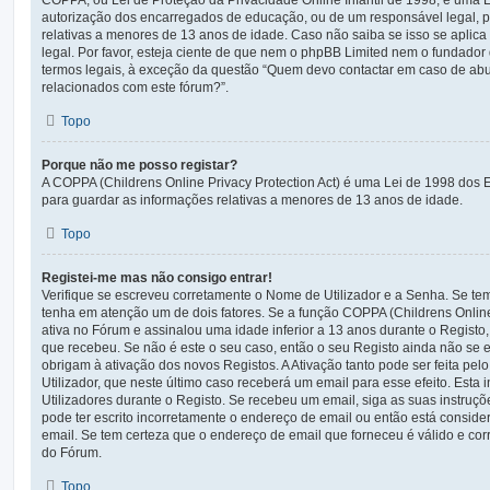
autorização dos encarregados de educação, ou de um responsável legal, p
relativas a menores de 13 anos de idade. Caso não saiba se isso se aplic
legal. Por favor, esteja ciente de que nem o phpBB Limited nem o fundado
termos legais, à exceção da questão “Quem devo contactar em caso de abu
relacionados com este fórum?”.
Topo
Porque não me posso registar?
A COPPA (Childrens Online Privacy Protection Act) é uma Lei de 1998 dos
para guardar as informações relativas a menores de 13 anos de idade.
Topo
Registei-me mas não consigo entrar!
Verifique se escreveu corretamente o Nome de Utilizador e a Senha. Se tem
tenha em atenção um de dois fatores. Se a função COPPA (Childrens Online 
ativa no Fórum e assinalou uma idade inferior a 13 anos durante o Registo,
que recebeu. Se não é este o seu caso, então o seu Registo ainda não se 
obrigam à ativação dos novos Registos. A Ativação tanto pode ser feita pel
Utilizador, que neste último caso receberá um email para esse efeito. Esta
Utilizadores durante o Registo. Se recebeu um email, siga as suas instru
pode ter escrito incorretamente o endereço de email ou então está consid
email. Se tem certeza que o endereço de email que forneceu é válido e corr
do Fórum.
Topo