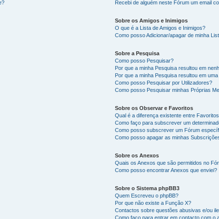
e?
Recebi de alguém neste Fórum um email co
Sobre os Amigos e Inimigos
O que é a Lista de Amigos e Inimigos?
Como posso Adicionar/apagar de minha List
Sobre a Pesquisa
Como posso Pesquisar?
Por que a minha Pesquisa resultou em nen
Por que a minha Pesquisa resultou em uma
Como posso Pesquisar por Utilizadores?
Como posso Pesquisar minhas Próprias M
Sobre os Observar e Favoritos
Qual é a diferença existente entre Favorit
Como faço para subscrever um determinado
Como posso subscrever um Fórum específ
Como posso apagar as minhas Subscriçõe
Sobre os Anexos
Quais os Anexos que são permitidos no F
Como posso encontrar Anexos que enviei?
Sobre o Sistema phpBB3
Quem Escreveu o phpBB?
Por que não existe a Função X?
Contactos sobre questões abusivas e/ou ile
Como faço para entrar em contacto com o 