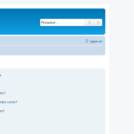
Pesquisar
Pesquisa avançad
Ligue-se
s
res?
ntes cores?
um?