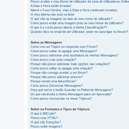
Posso ocultar o meu Nome de Utilizador da Lista de Utilizadores Onlin
A Data e Hora estão erradas!
Alterei o Fuso Horário, mas a Data e Hora continuam erradas!,
O meu idioma não está na lista!
O que são as imagens ao lado do meu nome de utilizador?
Como posso exibir uma Imagem junto ao meu Nome de Utilizador?
O que é e como posso alterar a minha Classificação??
Quando clico no email de um Utilizador, pede-me para ligar no fórum?!
Sobre as Mensagens
Como crio um Tópico ou respondo num Fórum?
Como posso editar ou apagar uma Mensagem?
Como posso adicionar uma assinatura às minhas Mensagens?
Como posso criar uma votação?
Porque não posso adicionar mais opções nas votações?
Como posso editar ou apagar uma votação?
Porque não consigo aceder a um fórum?
Porque não posso adicionar anexos?
Porque recebi uma Advertência?
Como posso Denunciar Mensagens?
Para que serve o botão Guardar no Painel de Mensagens?
Do que necessita a minha Mensagem para ser Aprovada?
Como posso ressuscitar os meus Tópicos?
Sobre os Formatos e Tipos de Tópicos
O que é BBCode?
Posso usar HTML?
O que são Emoções?
Posso exibir Imagens?