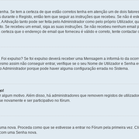
enha. Se tem a certeza de que estão corretos tenha em atenção um de dois fatores
os durante o Registo, então tem que seguir as instruções que recebeu. Se não é es
A Ativação tanto pode ser feita pelo Administrador como pelo próprio Utilizador, q
sto. Se recebeu um email, siga as suas instruções. Se não recebeu nenhum email p
certeza que o endereço de email que forneceu é válido e correto, tente contactar 
 Foi expulso? Se foi expulso deverá receber uma Mensagem a informá-lo da ocorr
mesmo assim não conseguir entrar, verifique se o seu Nome de Utilizador e Senha
 o Administrador porque pode haver alguma configuração errada no Sistema.
go!
por algum motivo. Além disso, há administradores que removem registos de utiliz
e novamente e ser participativo no fórum.
uma nova. Proceda como que se estivesse a entrar no Fórum pela primeira vez. C
s, com uma Senha nova.