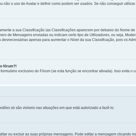
ou não o uso de Avatar e definir como podem ser usados. Se não conseguir utilizar
etamente a sua Classificação (as Classificações aparecem por debaixo do Nome de
úmero de Mensagens enviadas ou indicam certo tipo de Utilizadores, ou seja, Mode
 desnecessárias apenas para aumentar o Nível da sua Classificação, pois os Ad
no fórum?!
ormulário exclusivo do Fórum (se esta função se encontrar ativada). Isso evita o u
botões só são visíveis nas situações em que está autorizado a fazê-lo.
itar ou excluir as suas próprias mensagens. Pode editar a mensagem clicando no