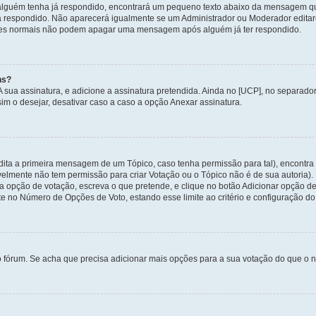
alguém tenha já respondido, encontrará um pequeno texto abaixo da mensagem qu
ha respondido. Não aparecerá igualmente se um Administrador ou Moderador edit
izadores normais não podem apagar uma mensagem após alguém já ter respondido.
ns?
 A sua assinatura, e adicione a assinatura pretendida. Ainda no [UCP], no separa
m o desejar, desativar caso a caso a opção Anexar assinatura.
ita a primeira mensagem de um Tópico, caso tenha permissão para tal), encontra n
avelmente não tem permissão para criar Votação ou o Tópico não é de sua autoria)
opção de votação, escreva o que pretende, e clique no botão Adicionar opção de
ite no Número de Opções de Voto, estando esse limite ao critério e configuração do
o fórum. Se acha que precisa adicionar mais opções para a sua votação do que o n