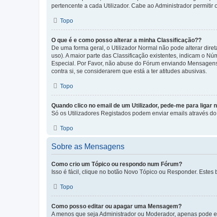
pertencente a cada Utilizador. Cabe ao Administrador permitir 
Topo
O que é e como posso alterar a minha Classificação??
De uma forma geral, o Utilizador Normal não pode alterar dir
uso). A maior parte das Classificação existentes, indicam o N
Especial. Por Favor, não abuse do Fórum enviando Mensagens
contra si, se considerarem que está a ter atitudes abusivas.
Topo
Quando clico no email de um Utilizador, pede-me para ligar 
Só os Utilizadores Registados podem enviar emails através do f
Topo
Sobre as Mensagens
Como crio um Tópico ou respondo num Fórum?
Isso é fácil, clique no botão Novo Tópico ou Responder. Estes 
Topo
Como posso editar ou apagar uma Mensagem?
A menos que seja Administrador ou Moderador, apenas pode ed