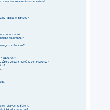
m assuntos irrelevantes ou abusivos!
a de Amigos e Inimigos?
huma ocorrência?
 página em branco!?
ensagens e Tópicos?
os e Observar?
 tópico ou para marcá-lo como favorito?
ico?
s?
órum?
gais relativas ao Fórum.
administrador do fórum?