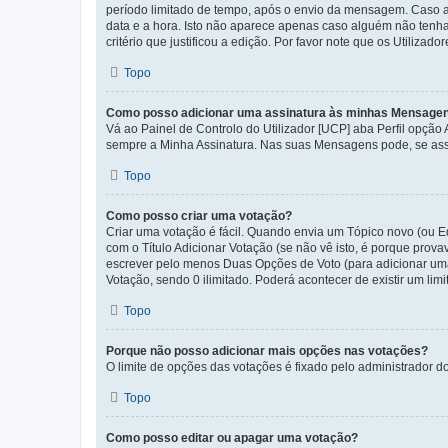
período limitado de tempo, após o envio da mensagem. Caso 
data e a hora. Isto não aparece apenas caso alguém não ten
critério que justificou a edição. Por favor note que os Util
Topo
Como posso adicionar uma assinatura às minhas Mensage
Vá ao Painel de Controlo do Utilizador [UCP] aba Perfil opção
sempre a Minha Assinatura. Nas suas Mensagens pode, se assi
Topo
Como posso criar uma votação?
Criar uma votação é fácil. Quando envia um Tópico novo (ou Ed
com o Título Adicionar Votação (se não vê isto, é porque prov
escrever pelo menos Duas Opções de Voto (para adicionar uma 
Votação, sendo 0 ilimitado. Poderá acontecer de existir um lim
Topo
Porque não posso adicionar mais opções nas votações?
O limite de opções das votações é fixado pelo administrador d
Topo
Como posso editar ou apagar uma votação?