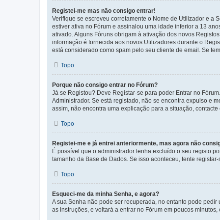
Registei-me mas não consigo entrar!
Verifique se escreveu corretamente o Nome de Utilizador e a S
estiver ativa no Fórum e assinalou uma idade inferior a 13 an
ativado. Alguns Fóruns obrigam à ativação dos novos Registos. 
informação é fornecida aos novos Utilizadores durante o Regi
está considerado como spam pelo seu cliente de email. Se tem 
Topo
Porque não consigo entrar no Fórum?
Já se Registou? Deve Registar-se para poder Entrar no Fórum.
Administrador. Se está registado, não se encontra expulso e 
assim, não encontra uma explicação para a situação, contacte
Topo
Registei-me e já entrei anteriormente, mas agora não consi
É possível que o administrador tenha excluído o seu registo 
tamanho da Base de Dados. Se isso aconteceu, tente registar-s
Topo
Esqueci-me da minha Senha, e agora?
A sua Senha não pode ser recuperada, no entanto pode pedir 
as instruções, e voltará a entrar no Fórum em poucos minuto