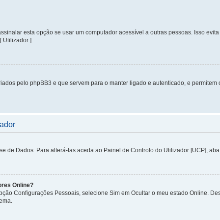
inalar esta opção se usar um computador acessível a outras pessoas. Isso evita 
 Utilizador ]
iados pelo phpBB3 e que servem para o manter ligado e autenticado, e permitem 
zador
de Dados. Para alterá-las aceda ao Painel de Controlo do Utilizador [UCP], aba P
ores Online?
 opção Configurações Pessoais, selecione Sim em Ocultar o meu estado Online. De
tema.