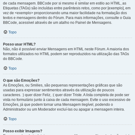
de cada mensagem. BBCode por si mesmo é similar em estilo ao HTML, as
Etiquetas (TAGs) são incluídas entre parêntesis retos, como por [exemplo], em
vez de <exemplo> proporcionando uma maior facilidade na formatação dos
textos e mensagens dentro do Fórum. Para mais informações, consulte o Guia
BBCode, acessível através de um atalho no Painel de Mensagens.
Topo
Posso usar HTML?
Não, não é possível enviar Mensagens em HTML neste Fórum. A maioria dos
formatos utilizados no HTML podem ser reproduzidos na utilização das TAGs
do BBCode.
Topo
O que são Emoções?
As Emoções, ou Smilies, são pequenas representações gráficas que são
usadas para expressar sentimentos através da utilização de poucos
caracteres. :) quer dizer Feliz, :( quer dizer Triste. A lista completa de pode ser
vista no formulário junto à caixa de cada mensagem. Evite o uso excessivo de
Emoções, já que podem tornar uma Mensagem ilegível, podendo o
Administrador ou um Moderador excluí-las ou apagar a mensagem inteira.
Topo
Posso exibir Imagens?