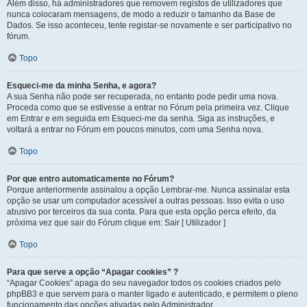
Além disso, há administradores que removem registos de utilizadores que
nunca colocaram mensagens, de modo a reduzir o tamanho da Base de
Dados. Se isso aconteceu, tente registar-se novamente e ser participativo no
fórum.
Topo
Esqueci-me da minha Senha, e agora?
A sua Senha não pode ser recuperada, no entanto pode pedir uma nova.
Proceda como que se estivesse a entrar no Fórum pela primeira vez. Clique
em Entrar e em seguida em Esqueci-me da senha. Siga as instruções, e
voltará a entrar no Fórum em poucos minutos, com uma Senha nova.
Topo
Por que entro automaticamente no Fórum?
Porque anteriormente assinalou a opção Lembrar-me. Nunca assinalar esta
opção se usar um computador acessível a outras pessoas. Isso evita o uso
abusivo por terceiros da sua conta. Para que esta opção perca efeito, da
próxima vez que sair do Fórum clique em: Sair [ Utilizador ]
Topo
Para que serve a opção “Apagar cookies” ?
“Apagar Cookies” apaga do seu navegador todos os cookies criados pelo
phpBB3 e que servem para o manter ligado e autenticado, e permitem o pleno
funcionamento das opções ativadas pelo Administrador.