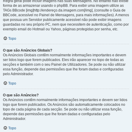
Regra geral pode incluir imagens nas suas Mensagens. No entanto não existe
forma de as armazenar usando o phpBB. Para exibir uma imagem utilize as
TAGs BBcode [img]http://endereço.da.imagem.com[/img], (consulte o Guia de
BBCode, acessível no Painel de Mensagens, para mais informações). A menos
que possua um Servidor publicamente acessível não pode exibir imagens
guardadas no seu próprio PC, nem que necessitem de autenticação, como por
exemplo email do Hotmail ou Yahoo, páginas protegidas por senha, etc.
Topo
O que são Anúncios Globais?
Os Anúncios Globais contêm normalmente informações importantes e devem
ser lidos logo que forem publicados. Eles irão aparecer no topo de todas as
secções e também com o seu Painel de Utilizadores. Se pode ou não utilizar
essa função, depende das permissões que lhe foram dadas e configuradas
pelo Administrador.
Topo
O que são Anúncios?
Os Anúncios contêm normalmente informações importantes e devem ser lidos
logo que forem publicados. Os Anúncios são automaticamente colocados no
topo de cada página de cada secção. Se pode ou não utilizar essa função,
depende das permissões que lhe foram dadas e configuradas pelo
Administrador.
Topo