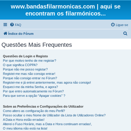
www.bandasfilarmonicas.com | aqui se
encontram os filarmónicos...
FAQ
Ligue-se
P
Índice do Fórum
e
Questões Mais Frequentes
s
q
Questões de Login e Registo
Por que motivo tenho de me registar?
u
O que significa COPPA?
i
Porque não me posso registar?
Registei-me mas não consigo entrar!
s
Porque não consigo entrar no Fórum?
Registei-me e já entrei anteriormente, mas agora não consigo!
a
Esqueci-me da minha Senha, e agora?
r
Por que entro automaticamente no Fórum?
Para que serve a opção “Apagar cookies” ?
Sobre as Preferências e Configurações do Utilizador
Como altero as configuração do meu Perfil?
Posso ocultar o meu Nome de Utilizador da Lista de Utilizadores Online?
A Data e Hora estão erradas!
Alterei o Fuso Horário, mas a Data e Hora continuam erradas!,
O meu idioma não está na lista!