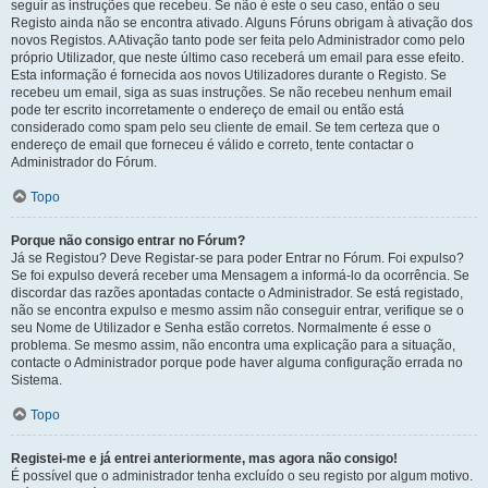
seguir as instruções que recebeu. Se não é este o seu caso, então o seu
Registo ainda não se encontra ativado. Alguns Fóruns obrigam à ativação dos
novos Registos. A Ativação tanto pode ser feita pelo Administrador como pelo
próprio Utilizador, que neste último caso receberá um email para esse efeito.
Esta informação é fornecida aos novos Utilizadores durante o Registo. Se
recebeu um email, siga as suas instruções. Se não recebeu nenhum email
pode ter escrito incorretamente o endereço de email ou então está
considerado como spam pelo seu cliente de email. Se tem certeza que o
endereço de email que forneceu é válido e correto, tente contactar o
Administrador do Fórum.
Topo
Porque não consigo entrar no Fórum?
Já se Registou? Deve Registar-se para poder Entrar no Fórum. Foi expulso?
Se foi expulso deverá receber uma Mensagem a informá-lo da ocorrência. Se
discordar das razões apontadas contacte o Administrador. Se está registado,
não se encontra expulso e mesmo assim não conseguir entrar, verifique se o
seu Nome de Utilizador e Senha estão corretos. Normalmente é esse o
problema. Se mesmo assim, não encontra uma explicação para a situação,
contacte o Administrador porque pode haver alguma configuração errada no
Sistema.
Topo
Registei-me e já entrei anteriormente, mas agora não consigo!
É possível que o administrador tenha excluído o seu registo por algum motivo.