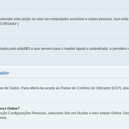
inalar esta opção se usar um computador acessível a outras pessoas. Isso evita 
 Utilizador ]
iados pelo phpBB3 e que servem para o manter ligado e autenticado, e permitem 
zador
de Dados. Para alterá-las aceda ao Painel de Controlo do Utilizador [UCP], aba P
ores Online?
 opção Configurações Pessoais, selecione Sim em Ocultar o meu estado Online. De
tema.