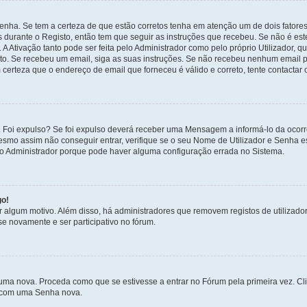
enha. Se tem a certeza de que estão corretos tenha em atenção um de dois fatores
os durante o Registo, então tem que seguir as instruções que recebeu. Se não é es
A Ativação tanto pode ser feita pelo Administrador como pelo próprio Utilizador, q
sto. Se recebeu um email, siga as suas instruções. Se não recebeu nenhum email p
certeza que o endereço de email que forneceu é válido e correto, tente contactar 
 Foi expulso? Se foi expulso deverá receber uma Mensagem a informá-lo da ocorr
mesmo assim não conseguir entrar, verifique se o seu Nome de Utilizador e Senha
 o Administrador porque pode haver alguma configuração errada no Sistema.
go!
por algum motivo. Além disso, há administradores que removem registos de utiliz
e novamente e ser participativo no fórum.
uma nova. Proceda como que se estivesse a entrar no Fórum pela primeira vez. C
s, com uma Senha nova.