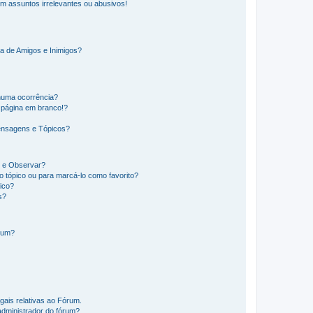
m assuntos irrelevantes ou abusivos!
a de Amigos e Inimigos?
huma ocorrência?
 página em branco!?
ensagens e Tópicos?
os e Observar?
 tópico ou para marcá-lo como favorito?
ico?
s?
órum?
gais relativas ao Fórum.
administrador do fórum?