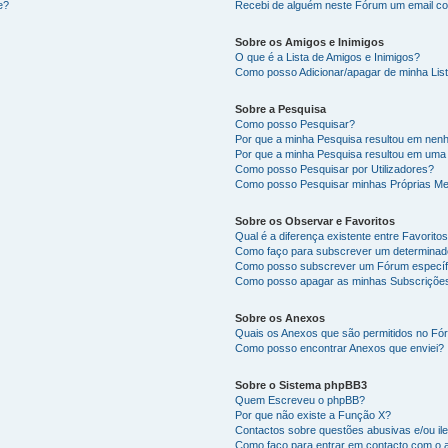
e?
Recebi de alguém neste Fórum um email co
Sobre os Amigos e Inimigos
O que é a Lista de Amigos e Inimigos?
Como posso Adicionar/apagar de minha List
Sobre a Pesquisa
Como posso Pesquisar?
Por que a minha Pesquisa resultou em nen
Por que a minha Pesquisa resultou em uma
Como posso Pesquisar por Utilizadores?
Como posso Pesquisar minhas Próprias M
Sobre os Observar e Favoritos
Qual é a diferença existente entre Favorit
Como faço para subscrever um determinado
Como posso subscrever um Fórum específ
Como posso apagar as minhas Subscriçõe
Sobre os Anexos
Quais os Anexos que são permitidos no F
Como posso encontrar Anexos que enviei?
Sobre o Sistema phpBB3
Quem Escreveu o phpBB?
Por que não existe a Função X?
Contactos sobre questões abusivas e/ou ile
Como faço para entrar em contacto com o 