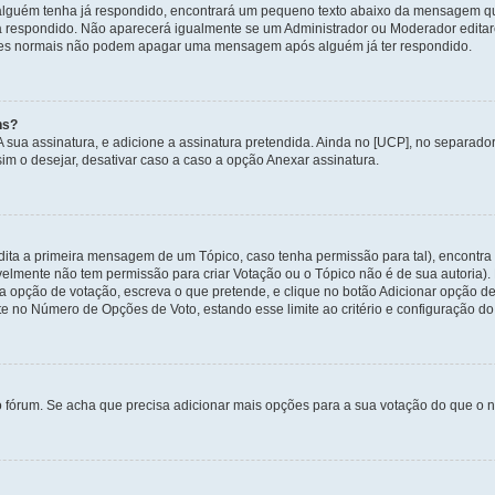
alguém tenha já respondido, encontrará um pequeno texto abaixo da mensagem qu
ha respondido. Não aparecerá igualmente se um Administrador ou Moderador edit
izadores normais não podem apagar uma mensagem após alguém já ter respondido.
ns?
 A sua assinatura, e adicione a assinatura pretendida. Ainda no [UCP], no separa
m o desejar, desativar caso a caso a opção Anexar assinatura.
ita a primeira mensagem de um Tópico, caso tenha permissão para tal), encontra n
avelmente não tem permissão para criar Votação ou o Tópico não é de sua autoria)
opção de votação, escreva o que pretende, e clique no botão Adicionar opção de
ite no Número de Opções de Voto, estando esse limite ao critério e configuração do
o fórum. Se acha que precisa adicionar mais opções para a sua votação do que o n