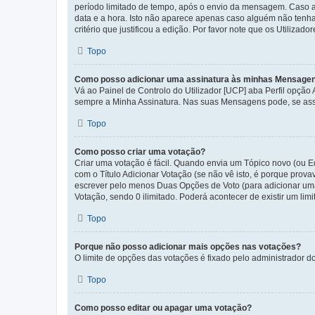
período limitado de tempo, após o envio da mensagem. Caso 
data e a hora. Isto não aparece apenas caso alguém não ten
critério que justificou a edição. Por favor note que os Util
Topo
Como posso adicionar uma assinatura às minhas Mensage
Vá ao Painel de Controlo do Utilizador [UCP] aba Perfil opção
sempre a Minha Assinatura. Nas suas Mensagens pode, se assi
Topo
Como posso criar uma votação?
Criar uma votação é fácil. Quando envia um Tópico novo (ou Ed
com o Título Adicionar Votação (se não vê isto, é porque prov
escrever pelo menos Duas Opções de Voto (para adicionar uma 
Votação, sendo 0 ilimitado. Poderá acontecer de existir um lim
Topo
Porque não posso adicionar mais opções nas votações?
O limite de opções das votações é fixado pelo administrador d
Topo
Como posso editar ou apagar uma votação?