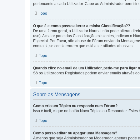
pertencente a cada Utilizador. Cabe ao Administrador permitir 
Topo
O que é e como posso alterar a minha Classificação??
De uma forma geral, o Utilizador Normal não pode alterar dir
uso). A maior parte das Classificação existentes, indicam o N
Especial. Por Favor, não abuse do Fórum enviando Mensagens
contra si, se considerarem que está a ter atitudes abusivas.
Topo
Quando clico no email de um Utilizador, pede-me para ligar 
Só os Utilizadores Registados podem enviar emails através do f
Topo
Sobre as Mensagens
Como crio um Tópico ou respondo num Fórum?
Isso é fácil, clique no botão Novo Tópico ou Responder. Estes 
Topo
Como posso editar ou apagar uma Mensagem?
A menos que seja Administrador ou Moderador, apenas pode ed