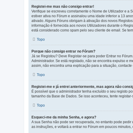
Registei-me mas não consigo entrar!
Verifique se escreveu corretamente o Nome de Utilizador e a S
estiver ativa no Fórum e assinalou uma idade inferior a 13 an
ativado. Alguns Fóruns obrigam à ativação dos novos Registos. 
informação é fornecida aos novos Utilizadores durante o Regi
está considerado como spam pelo seu cliente de email. Se tem 
Topo
Porque não consigo entrar no Fórum?
Já se Registou? Deve Registar-se para poder Entrar no Fórum.
Administrador. Se está registado, não se encontra expulso e 
assim, não encontra uma explicação para a situação, contacte
Topo
Registei-me e já entrei anteriormente, mas agora não consi
É possível que o administrador tenha excluído o seu registo 
tamanho da Base de Dados. Se isso aconteceu, tente registar-s
Topo
Esqueci-me da minha Senha, e agora?
A sua Senha não pode ser recuperada, no entanto pode pedir 
as instruções, e voltará a entrar no Fórum em poucos minuto