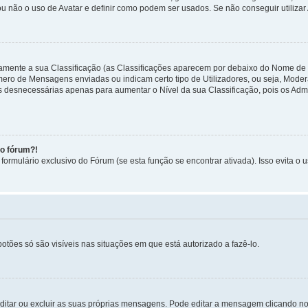
ou não o uso de Avatar e definir como podem ser usados. Se não conseguir utilizar
etamente a sua Classificação (as Classificações aparecem por debaixo do Nome de
úmero de Mensagens enviadas ou indicam certo tipo de Utilizadores, ou seja, Mode
 desnecessárias apenas para aumentar o Nível da sua Classificação, pois os Ad
no fórum?!
ormulário exclusivo do Fórum (se esta função se encontrar ativada). Isso evita o u
botões só são visíveis nas situações em que está autorizado a fazê-lo.
itar ou excluir as suas próprias mensagens. Pode editar a mensagem clicando no