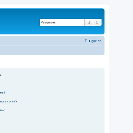
Pesquisar
Pesquisa avançad
Ligue-se
s
res?
ntes cores?
um?