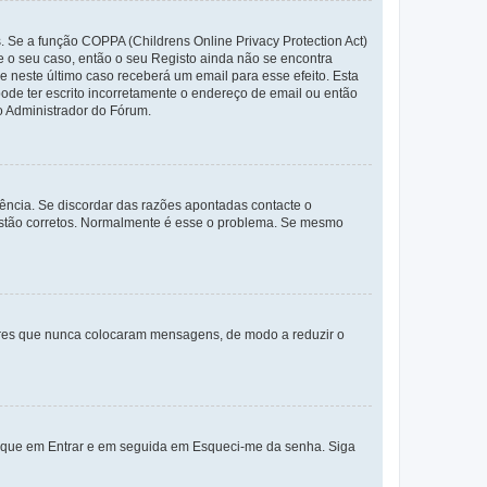
. Se a função COPPA (Childrens Online Privacy Protection Act)
te o seu caso, então o seu Registo ainda não se encontra
ue neste último caso receberá um email para esse efeito. Esta
ode ter escrito incorretamente o endereço de email ou então
o Administrador do Fórum.
ência. Se discordar das razões apontadas contacte o
 estão corretos. Normalmente é esse o problema. Se mesmo
adores que nunca colocaram mensagens, de modo a reduzir o
lique em Entrar e em seguida em Esqueci-me da senha. Siga