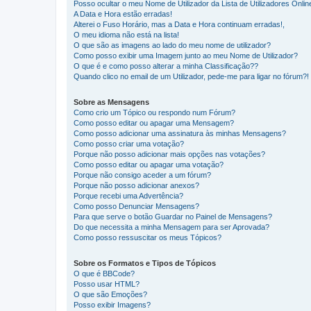
Posso ocultar o meu Nome de Utilizador da Lista de Utilizadores Onlin
A Data e Hora estão erradas!
Alterei o Fuso Horário, mas a Data e Hora continuam erradas!,
O meu idioma não está na lista!
O que são as imagens ao lado do meu nome de utilizador?
Como posso exibir uma Imagem junto ao meu Nome de Utilizador?
O que é e como posso alterar a minha Classificação??
Quando clico no email de um Utilizador, pede-me para ligar no fórum?!
Sobre as Mensagens
Como crio um Tópico ou respondo num Fórum?
Como posso editar ou apagar uma Mensagem?
Como posso adicionar uma assinatura às minhas Mensagens?
Como posso criar uma votação?
Porque não posso adicionar mais opções nas votações?
Como posso editar ou apagar uma votação?
Porque não consigo aceder a um fórum?
Porque não posso adicionar anexos?
Porque recebi uma Advertência?
Como posso Denunciar Mensagens?
Para que serve o botão Guardar no Painel de Mensagens?
Do que necessita a minha Mensagem para ser Aprovada?
Como posso ressuscitar os meus Tópicos?
Sobre os Formatos e Tipos de Tópicos
O que é BBCode?
Posso usar HTML?
O que são Emoções?
Posso exibir Imagens?