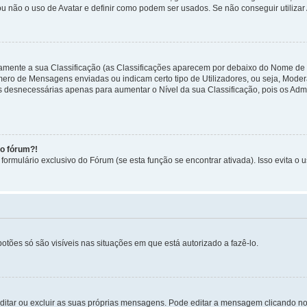
ou não o uso de Avatar e definir como podem ser usados. Se não conseguir utilizar
etamente a sua Classificação (as Classificações aparecem por debaixo do Nome de
úmero de Mensagens enviadas ou indicam certo tipo de Utilizadores, ou seja, Mode
 desnecessárias apenas para aumentar o Nível da sua Classificação, pois os Ad
no fórum?!
ormulário exclusivo do Fórum (se esta função se encontrar ativada). Isso evita o u
botões só são visíveis nas situações em que está autorizado a fazê-lo.
itar ou excluir as suas próprias mensagens. Pode editar a mensagem clicando no