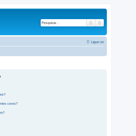
Pesquisar
Pesquisa avançad
Ligue-se
s
res?
ntes cores?
um?