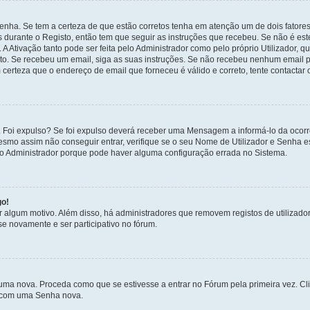
enha. Se tem a certeza de que estão corretos tenha em atenção um de dois fatores
os durante o Registo, então tem que seguir as instruções que recebeu. Se não é es
A Ativação tanto pode ser feita pelo Administrador como pelo próprio Utilizador, q
sto. Se recebeu um email, siga as suas instruções. Se não recebeu nenhum email p
certeza que o endereço de email que forneceu é válido e correto, tente contactar 
 Foi expulso? Se foi expulso deverá receber uma Mensagem a informá-lo da ocorr
mesmo assim não conseguir entrar, verifique se o seu Nome de Utilizador e Senha
 o Administrador porque pode haver alguma configuração errada no Sistema.
go!
por algum motivo. Além disso, há administradores que removem registos de utiliz
e novamente e ser participativo no fórum.
uma nova. Proceda como que se estivesse a entrar no Fórum pela primeira vez. C
s, com uma Senha nova.