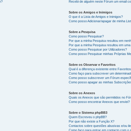
e?
Recebi de alguém neste Fórum um email co
Sobre os Amigos e Inimigos
O que é a Lista de Amigos e Inimigos?
Como posso Adicionar/apagar de minha List
Sobre a Pesquisa
Como posso Pesquisar?
Por que a minha Pesquisa resultou em nen
Por que a minha Pesquisa resultou em uma
Como posso Pesquisar por Utilizadores?
Como posso Pesquisar minhas Próprias M
Sobre os Observar e Favoritos
Qual é a diferença existente entre Favorit
Como faço para subscrever um determinado
Como posso subscrever um Fórum específ
Como posso apagar as minhas Subscriçõe
Sobre os Anexos
Quais os Anexos que são permitidos no F
Como posso encontrar Anexos que enviei?
Sobre o Sistema phpBB3
Quem Escreveu o phpBB?
Por que não existe a Função X?
Contactos sobre questões abusivas e/ou ile
Como faço para entrar em contacto com o 