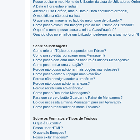
Posso ocultar o meu Nome de Utilizador da Lista de Utilizadores Onlin
A Data e Hora estão erradas!
Alterei o Fuso Horário, mas a Data e Hora continuam erradas!,
O meu idioma não está na lista!
O que são as imagens ao lado do meu nome de utilizador?
Como posso exibir uma Imagem junto ao meu Nome de Utilizador?
O que é e como posso alterar a minha Classificação??
Quando clico no email de um Utilizador, pede-me para ligar no fórum?!
Sobre as Mensagens
Como crio um Tópico ou respondo num Fórum?
Como posso editar ou apagar uma Mensagem?
Como posso adicionar uma assinatura às minhas Mensagens?
Como posso criar uma votação?
Porque não posso adicionar mais opções nas votações?
Como posso editar ou apagar uma votação?
Porque não consigo aceder a um fórum?
Porque não posso adicionar anexos?
Porque recebi uma Advertência?
Como posso Denunciar Mensagens?
Para que serve o botão Guardar no Painel de Mensagens?
Do que necessita a minha Mensagem para ser Aprovada?
Como posso ressuscitar os meus Tópicos?
Sobre os Formatos e Tipos de Tópicos
O que é BBCode?
Posso usar HTML?
O que são Emoções?
Posso exibir Imagens?