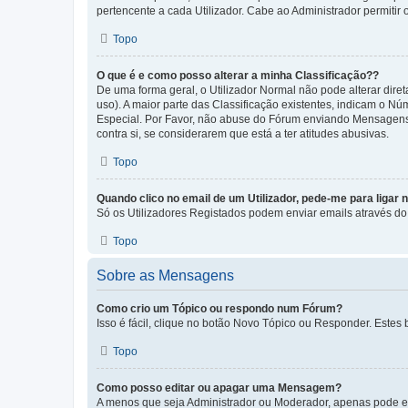
pertencente a cada Utilizador. Cabe ao Administrador permitir 
Topo
O que é e como posso alterar a minha Classificação??
De uma forma geral, o Utilizador Normal não pode alterar dir
uso). A maior parte das Classificação existentes, indicam o N
Especial. Por Favor, não abuse do Fórum enviando Mensagens
contra si, se considerarem que está a ter atitudes abusivas.
Topo
Quando clico no email de um Utilizador, pede-me para ligar 
Só os Utilizadores Registados podem enviar emails através do f
Topo
Sobre as Mensagens
Como crio um Tópico ou respondo num Fórum?
Isso é fácil, clique no botão Novo Tópico ou Responder. Estes 
Topo
Como posso editar ou apagar uma Mensagem?
A menos que seja Administrador ou Moderador, apenas pode ed