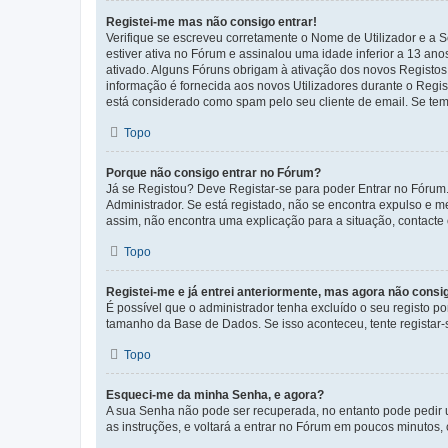
Registei-me mas não consigo entrar!
Verifique se escreveu corretamente o Nome de Utilizador e a S
estiver ativa no Fórum e assinalou uma idade inferior a 13 an
ativado. Alguns Fóruns obrigam à ativação dos novos Registos. 
informação é fornecida aos novos Utilizadores durante o Regi
está considerado como spam pelo seu cliente de email. Se tem 
Topo
Porque não consigo entrar no Fórum?
Já se Registou? Deve Registar-se para poder Entrar no Fórum.
Administrador. Se está registado, não se encontra expulso e 
assim, não encontra uma explicação para a situação, contacte
Topo
Registei-me e já entrei anteriormente, mas agora não consi
É possível que o administrador tenha excluído o seu registo 
tamanho da Base de Dados. Se isso aconteceu, tente registar-s
Topo
Esqueci-me da minha Senha, e agora?
A sua Senha não pode ser recuperada, no entanto pode pedir 
as instruções, e voltará a entrar no Fórum em poucos minuto