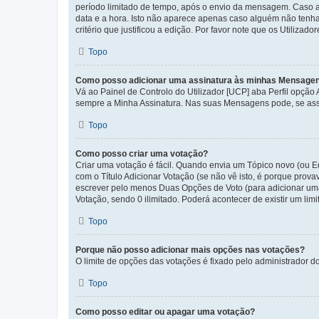
período limitado de tempo, após o envio da mensagem. Caso 
data e a hora. Isto não aparece apenas caso alguém não ten
critério que justificou a edição. Por favor note que os Util
Topo
Como posso adicionar uma assinatura às minhas Mensage
Vá ao Painel de Controlo do Utilizador [UCP] aba Perfil opção
sempre a Minha Assinatura. Nas suas Mensagens pode, se assi
Topo
Como posso criar uma votação?
Criar uma votação é fácil. Quando envia um Tópico novo (ou Ed
com o Título Adicionar Votação (se não vê isto, é porque prov
escrever pelo menos Duas Opções de Voto (para adicionar uma 
Votação, sendo 0 ilimitado. Poderá acontecer de existir um lim
Topo
Porque não posso adicionar mais opções nas votações?
O limite de opções das votações é fixado pelo administrador d
Topo
Como posso editar ou apagar uma votação?