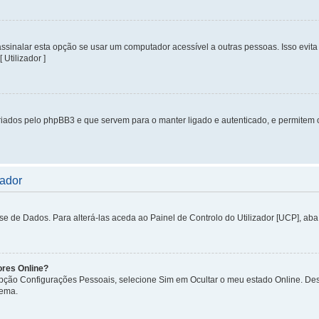
inalar esta opção se usar um computador acessível a outras pessoas. Isso evita 
 Utilizador ]
iados pelo phpBB3 e que servem para o manter ligado e autenticado, e permitem 
zador
de Dados. Para alterá-las aceda ao Painel de Controlo do Utilizador [UCP], aba P
ores Online?
 opção Configurações Pessoais, selecione Sim em Ocultar o meu estado Online. De
tema.