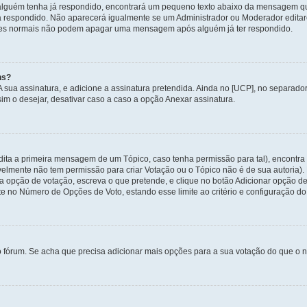
alguém tenha já respondido, encontrará um pequeno texto abaixo da mensagem qu
ha respondido. Não aparecerá igualmente se um Administrador ou Moderador edit
izadores normais não podem apagar uma mensagem após alguém já ter respondido.
ns?
 A sua assinatura, e adicione a assinatura pretendida. Ainda no [UCP], no separa
m o desejar, desativar caso a caso a opção Anexar assinatura.
ita a primeira mensagem de um Tópico, caso tenha permissão para tal), encontra n
avelmente não tem permissão para criar Votação ou o Tópico não é de sua autoria)
opção de votação, escreva o que pretende, e clique no botão Adicionar opção de
ite no Número de Opções de Voto, estando esse limite ao critério e configuração do
o fórum. Se acha que precisa adicionar mais opções para a sua votação do que o n