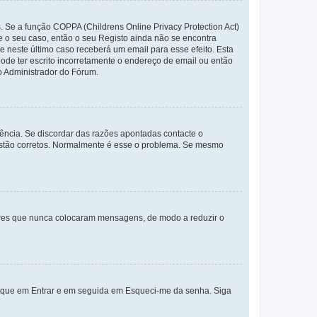
. Se a função COPPA (Childrens Online Privacy Protection Act)
te o seu caso, então o seu Registo ainda não se encontra
ue neste último caso receberá um email para esse efeito. Esta
ode ter escrito incorretamente o endereço de email ou então
o Administrador do Fórum.
ência. Se discordar das razões apontadas contacte o
 estão corretos. Normalmente é esse o problema. Se mesmo
adores que nunca colocaram mensagens, de modo a reduzir o
lique em Entrar e em seguida em Esqueci-me da senha. Siga