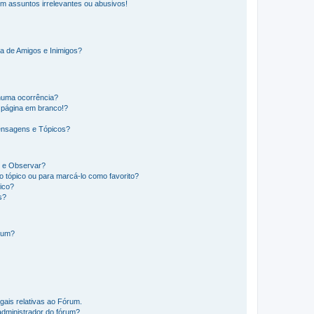
m assuntos irrelevantes ou abusivos!
a de Amigos e Inimigos?
huma ocorrência?
 página em branco!?
ensagens e Tópicos?
os e Observar?
 tópico ou para marcá-lo como favorito?
ico?
s?
órum?
gais relativas ao Fórum.
administrador do fórum?