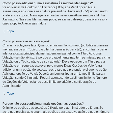
Como posso adicionar uma assinatura às minhas Mensagens?
Vá ao Painel de Controlo do Utilizador [UCP] aba Perfil opção A sua
assinatura, e adicione a assinatura pretendida. Ainda no [UCP], no separador
Preferências opção Mensagens enviadas selecione Ativar sempre a Minha
Assinatura. Nas suas Mensagens pode, se assim o desejar, desativar caso a
caso a opção Anexar assinatura.
Topo
Como posso criar uma votação?
Criar uma votação é fácil. Quando envia um Tópico novo (ou Edita a primeira
mensagem de um Tópico, caso tenha permissão para tal), encontra na parte
inferior à caixa principal da mensagem, um painel com o Título Adicionar
Votação (se não vê isto, é porque provavelmente não tem permissão para criar
Votação ou o Tópico não é de sua autoria). Deve escrever um Título para a
Votação e em seguida, escrever pelo menos Duas Opções de Voto (para
adicionar uma opção de votação, escreva o que pretende, e clique no botão
Adicionar opção de Voto). Deverá também estipular um tempo limite para a
Votação, sendo 0 ilimitado. Poderá acontecer de existir um limite no Número
de Opções de Voto, estando esse limite ao critério e configuração do
Administrador.
Topo
Porque não posso adicionar mais opções nas votações?
O limite de opções das votações é fixado pelo administrador do fórum. Se
acha que precisa adicionar mais opções para a sua votação do que o número