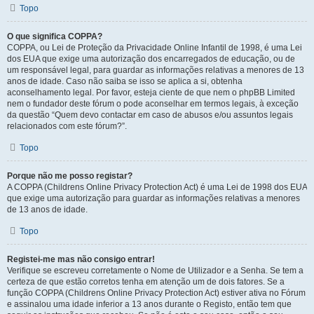
Topo
O que significa COPPA?
COPPA, ou Lei de Proteção da Privacidade Online Infantil de 1998, é uma Lei
dos EUA que exige uma autorização dos encarregados de educação, ou de
um responsável legal, para guardar as informações relativas a menores de 13
anos de idade. Caso não saiba se isso se aplica a si, obtenha
aconselhamento legal. Por favor, esteja ciente de que nem o phpBB Limited
nem o fundador deste fórum o pode aconselhar em termos legais, à exceção
da questão “Quem devo contactar em caso de abusos e/ou assuntos legais
relacionados com este fórum?”.
Topo
Porque não me posso registar?
A COPPA (Childrens Online Privacy Protection Act) é uma Lei de 1998 dos EUA
que exige uma autorização para guardar as informações relativas a menores
de 13 anos de idade.
Topo
Registei-me mas não consigo entrar!
Verifique se escreveu corretamente o Nome de Utilizador e a Senha. Se tem a
certeza de que estão corretos tenha em atenção um de dois fatores. Se a
função COPPA (Childrens Online Privacy Protection Act) estiver ativa no Fórum
e assinalou uma idade inferior a 13 anos durante o Registo, então tem que