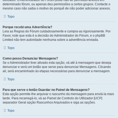
utilizador. O Administrador do Fórum pode não ter permitido anexos em
determinado fórum, ou apenas deu permissões a certos grupos. Contacte o
mesmo caso não saiba o motivo do porquê de não poder adicionar anexos.
Topo
Porque recebi uma Advertência?
Leia as Regras do Fórum cuidadosamente e cumpra-as rigorosamente. Por
Favor, note que esta é a decisão do Administrador do Fórum, e o phpBB
Limited não tem autoridade nenhuma sobre a advertência enviada.
Topo
Como posso Denunciar Mensagens?
Se o Administrador tiver ativado esta opção, vá até à mensagem que deseja
denunciar e verá um botão que serve para denunciar Mensagens. Clicando
ali, será encaminhado às etapas necessárias para denunciar a mensagem.
Topo
Para que serve o botão Guardar no Painel de Mensagens?
Esta opção permite-lhe arquivar o rascunho da mensagem para enviá-la mais
tarde. Para recarregá-lo, vá ao Painel de Controlo do Utilizador [UCP]
separador Geral opção Rascunhos Arquivados e siga as opções.
Topo