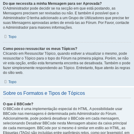
Do que necessita a minha Mensagem para ser Aprovada?
O Administrador pode decidir se na secção em que está postando, as
Mensagens precisem ser revisadas ou não. E também é possível que o
Administrador O tenha adicionado a um Grupo de Utilizadores que precise ter
suas Mensagens aprovadas antes de enviá-las ao Fórum. Por Favor, contacte
o Administrador para maiores informações.
Topo
Como posso ressuscitar os meus Tópicos?
Clicando em Ressuscitar Tópico, quando estiver a visualizar o mesmo, pode
ressuscitar o Tópico para o topo do Fórum na primeira página. Porém, se não
vir esta opção, então esta ferramenta encontra-se desativada. Também o pode
fazer simplesmente respondendo ao Tópico. Entretanto, fique atento às regras
do sítio web.
Topo
Sobre os Formatos e Tipos de Tópicos
O que é BBCode?
O BBCode é uma implementação especial do HTML. A possibilidade usar
BBCode nas mensagens é determinada pelo Administrador do Fórum.
Adicionalmente, pode poderá desativar o BBCode em cada mensagem,
selecionando Desativar BBCode nesta Mensagem abaixo da caixa principal
de cada mensagem. BBCode por si mesmo é similar em estilo ao HTML, as
Etiquetas (TAGs) são incluídas entre parêntesis retos, como por [exemplo], em