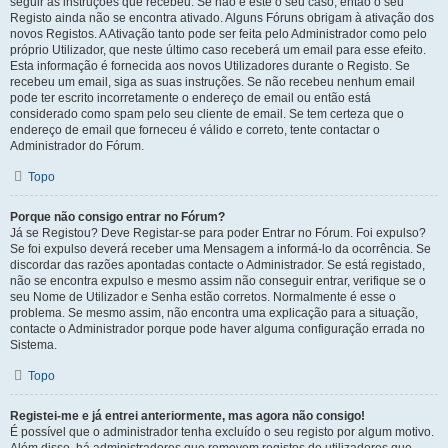
seguir as instruções que recebeu. Se não é este o seu caso, então o seu
Registo ainda não se encontra ativado. Alguns Fóruns obrigam à ativação dos
novos Registos. A Ativação tanto pode ser feita pelo Administrador como pelo
próprio Utilizador, que neste último caso receberá um email para esse efeito.
Esta informação é fornecida aos novos Utilizadores durante o Registo. Se
recebeu um email, siga as suas instruções. Se não recebeu nenhum email
pode ter escrito incorretamente o endereço de email ou então está
considerado como spam pelo seu cliente de email. Se tem certeza que o
endereço de email que forneceu é válido e correto, tente contactar o
Administrador do Fórum.
Topo
Porque não consigo entrar no Fórum?
Já se Registou? Deve Registar-se para poder Entrar no Fórum. Foi expulso?
Se foi expulso deverá receber uma Mensagem a informá-lo da ocorrência. Se
discordar das razões apontadas contacte o Administrador. Se está registado,
não se encontra expulso e mesmo assim não conseguir entrar, verifique se o
seu Nome de Utilizador e Senha estão corretos. Normalmente é esse o
problema. Se mesmo assim, não encontra uma explicação para a situação,
contacte o Administrador porque pode haver alguma configuração errada no
Sistema.
Topo
Registei-me e já entrei anteriormente, mas agora não consigo!
É possível que o administrador tenha excluído o seu registo por algum motivo.