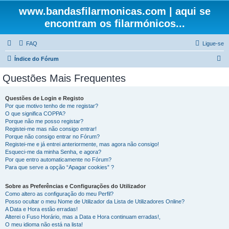
www.bandasfilarmonicas.com | aqui se
encontram os filarmónicos...
FAQ
Ligue-se
P
Índice do Fórum
e
Questões Mais Frequentes
s
q
Questões de Login e Registo
Por que motivo tenho de me registar?
u
O que significa COPPA?
i
Porque não me posso registar?
Registei-me mas não consigo entrar!
s
Porque não consigo entrar no Fórum?
Registei-me e já entrei anteriormente, mas agora não consigo!
a
Esqueci-me da minha Senha, e agora?
r
Por que entro automaticamente no Fórum?
Para que serve a opção “Apagar cookies” ?
Sobre as Preferências e Configurações do Utilizador
Como altero as configuração do meu Perfil?
Posso ocultar o meu Nome de Utilizador da Lista de Utilizadores Online?
A Data e Hora estão erradas!
Alterei o Fuso Horário, mas a Data e Hora continuam erradas!,
O meu idioma não está na lista!