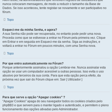
Além disso, há administradores que removem registos de utilizadores que
nunca colocaram mensagens, de modo a reduzir o tamanho da Base de
Dados. Se isso aconteceu, tente registar-se novamente e ser participativo no
fórum.
Topo
Esqueci-me da minha Senha, e agora?
A sua Senha não pode ser recuperada, no entanto pode pedir uma nova.
Proceda como que se estivesse a entrar no Fórum pela primeira vez. Clique
em Entrar e em seguida em Esqueci-me da senha. Siga as instruções, e
voltará a entrar no Fórum em poucos minutos, com uma Senha nova.
Topo
Por que entro automaticamente no Fórum?
Porque anteriormente assinalou a opção Lembrar-me. Nunca assinalar esta
opção se usar um computador acessível a outras pessoas. Isso evita o uso
abusivo por terceiros da sua conta. Para que esta opção perca efeito, da
próxima vez que sair do Fórum clique em: Sair [ Utilizador ]
Topo
Para que serve a opção “Apagar cookies” ?
“Apagar Cookies” apaga do seu navegador todos os cookies criados pelo
phpBB3 e que servem para o manter ligado e autenticado, e permitem o pleno
funcionamento das opções ativadas pelo Administrador.