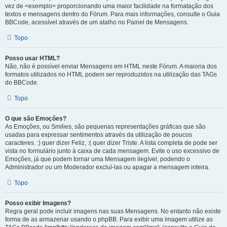
vez de <exemplo> proporcionando uma maior facilidade na formatação dos
textos e mensagens dentro do Fórum. Para mais informações, consulte o Guia
BBCode, acessível através de um atalho no Painel de Mensagens.
Topo
Posso usar HTML?
Não, não é possível enviar Mensagens em HTML neste Fórum. A maioria dos
formatos utilizados no HTML podem ser reproduzidos na utilização das TAGs
do BBCode.
Topo
O que são Emoções?
As Emoções, ou Smilies, são pequenas representações gráficas que são
usadas para expressar sentimentos através da utilização de poucos
caracteres. :) quer dizer Feliz, :( quer dizer Triste. A lista completa de pode ser
vista no formulário junto à caixa de cada mensagem. Evite o uso excessivo de
Emoções, já que podem tornar uma Mensagem ilegível, podendo o
Administrador ou um Moderador excluí-las ou apagar a mensagem inteira.
Topo
Posso exibir Imagens?
Regra geral pode incluir imagens nas suas Mensagens. No entanto não existe
forma de as armazenar usando o phpBB. Para exibir uma imagem utilize as