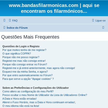
www.bandasfilarmonicas.com | aqui se
encontram os filarmónicos...
FAQ
Ligue-se
P
Índice do Fórum
e
Questões Mais Frequentes
s
q
Questões de Login e Registo
Por que motivo tenho de me registar?
u
O que significa COPPA?
i
Porque não me posso registar?
Registei-me mas não consigo entrar!
s
Porque não consigo entrar no Fórum?
Registei-me e já entrei anteriormente, mas agora não consigo!
a
Esqueci-me da minha Senha, e agora?
r
Por que entro automaticamente no Fórum?
Para que serve a opção “Apagar cookies” ?
Sobre as Preferências e Configurações do Utilizador
Como altero as configuração do meu Perfil?
Posso ocultar o meu Nome de Utilizador da Lista de Utilizadores Online?
A Data e Hora estão erradas!
Alterei o Fuso Horário, mas a Data e Hora continuam erradas!,
O meu idioma não está na lista!