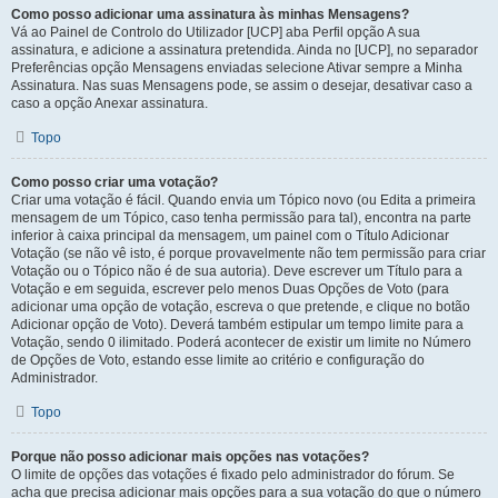
Como posso adicionar uma assinatura às minhas Mensagens?
Vá ao Painel de Controlo do Utilizador [UCP] aba Perfil opção A sua
assinatura, e adicione a assinatura pretendida. Ainda no [UCP], no separador
Preferências opção Mensagens enviadas selecione Ativar sempre a Minha
Assinatura. Nas suas Mensagens pode, se assim o desejar, desativar caso a
caso a opção Anexar assinatura.
Topo
Como posso criar uma votação?
Criar uma votação é fácil. Quando envia um Tópico novo (ou Edita a primeira
mensagem de um Tópico, caso tenha permissão para tal), encontra na parte
inferior à caixa principal da mensagem, um painel com o Título Adicionar
Votação (se não vê isto, é porque provavelmente não tem permissão para criar
Votação ou o Tópico não é de sua autoria). Deve escrever um Título para a
Votação e em seguida, escrever pelo menos Duas Opções de Voto (para
adicionar uma opção de votação, escreva o que pretende, e clique no botão
Adicionar opção de Voto). Deverá também estipular um tempo limite para a
Votação, sendo 0 ilimitado. Poderá acontecer de existir um limite no Número
de Opções de Voto, estando esse limite ao critério e configuração do
Administrador.
Topo
Porque não posso adicionar mais opções nas votações?
O limite de opções das votações é fixado pelo administrador do fórum. Se
acha que precisa adicionar mais opções para a sua votação do que o número