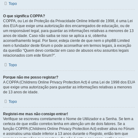
Topo
O que significa COPPA?
COPPA, ou Lei de Proteção da Privacidade Online Infantil de 1998, é uma Lei
dos EUA que exige uma autorização dos encarregados de educação, ou de
um responsável legal, para guardar as informações relativas a menores de 13
anos de idade. Caso não saiba se isso se aplica a si, obtenha
aconselhamento legal. Por favor, esteja ciente de que nem o phpBB Limited
nem o fundador deste fórum o pode aconselhar em termos legais, à exceção
da questão “Quem devo contactar em caso de abusos e/ou assuntos legais
relacionados com este fórum?”.
Topo
Porque não me posso registar?
A COPPA (Childrens Online Privacy Protection Act) é uma Lei de 1998 dos EUA
que exige uma autorização para guardar as informações relativas a menores
de 13 anos de idade.
Topo
Registei-me mas não consigo entrar!
Verifique se escreveu corretamente o Nome de Utilizador e a Senha. Se tem a
certeza de que estão corretos tenha em atenção um de dois fatores. Se a
função COPPA (Childrens Online Privacy Protection Act) estiver ativa no Fórum
e assinalou uma idade inferior a 13 anos durante o Registo, então tem que