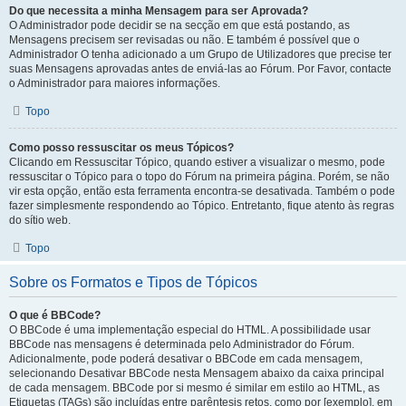
Do que necessita a minha Mensagem para ser Aprovada?
O Administrador pode decidir se na secção em que está postando, as
Mensagens precisem ser revisadas ou não. E também é possível que o
Administrador O tenha adicionado a um Grupo de Utilizadores que precise ter
suas Mensagens aprovadas antes de enviá-las ao Fórum. Por Favor, contacte
o Administrador para maiores informações.
Topo
Como posso ressuscitar os meus Tópicos?
Clicando em Ressuscitar Tópico, quando estiver a visualizar o mesmo, pode
ressuscitar o Tópico para o topo do Fórum na primeira página. Porém, se não
vir esta opção, então esta ferramenta encontra-se desativada. Também o pode
fazer simplesmente respondendo ao Tópico. Entretanto, fique atento às regras
do sítio web.
Topo
Sobre os Formatos e Tipos de Tópicos
O que é BBCode?
O BBCode é uma implementação especial do HTML. A possibilidade usar
BBCode nas mensagens é determinada pelo Administrador do Fórum.
Adicionalmente, pode poderá desativar o BBCode em cada mensagem,
selecionando Desativar BBCode nesta Mensagem abaixo da caixa principal
de cada mensagem. BBCode por si mesmo é similar em estilo ao HTML, as
Etiquetas (TAGs) são incluídas entre parêntesis retos, como por [exemplo], em