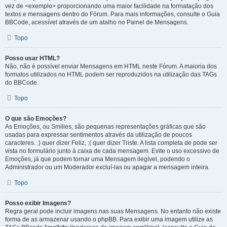
vez de <exemplo> proporcionando uma maior facilidade na formatação dos
textos e mensagens dentro do Fórum. Para mais informações, consulte o Guia
BBCode, acessível através de um atalho no Painel de Mensagens.
Topo
Posso usar HTML?
Não, não é possível enviar Mensagens em HTML neste Fórum. A maioria dos
formatos utilizados no HTML podem ser reproduzidos na utilização das TAGs
do BBCode.
Topo
O que são Emoções?
As Emoções, ou Smilies, são pequenas representações gráficas que são
usadas para expressar sentimentos através da utilização de poucos
caracteres. :) quer dizer Feliz, :( quer dizer Triste. A lista completa de pode ser
vista no formulário junto à caixa de cada mensagem. Evite o uso excessivo de
Emoções, já que podem tornar uma Mensagem ilegível, podendo o
Administrador ou um Moderador excluí-las ou apagar a mensagem inteira.
Topo
Posso exibir Imagens?
Regra geral pode incluir imagens nas suas Mensagens. No entanto não existe
forma de as armazenar usando o phpBB. Para exibir uma imagem utilize as