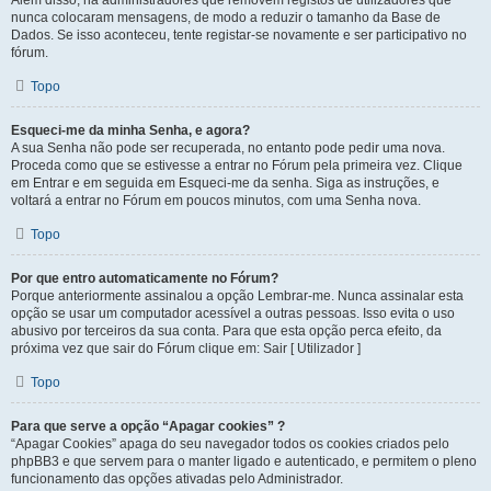
Além disso, há administradores que removem registos de utilizadores que
nunca colocaram mensagens, de modo a reduzir o tamanho da Base de
Dados. Se isso aconteceu, tente registar-se novamente e ser participativo no
fórum.
Topo
Esqueci-me da minha Senha, e agora?
A sua Senha não pode ser recuperada, no entanto pode pedir uma nova.
Proceda como que se estivesse a entrar no Fórum pela primeira vez. Clique
em Entrar e em seguida em Esqueci-me da senha. Siga as instruções, e
voltará a entrar no Fórum em poucos minutos, com uma Senha nova.
Topo
Por que entro automaticamente no Fórum?
Porque anteriormente assinalou a opção Lembrar-me. Nunca assinalar esta
opção se usar um computador acessível a outras pessoas. Isso evita o uso
abusivo por terceiros da sua conta. Para que esta opção perca efeito, da
próxima vez que sair do Fórum clique em: Sair [ Utilizador ]
Topo
Para que serve a opção “Apagar cookies” ?
“Apagar Cookies” apaga do seu navegador todos os cookies criados pelo
phpBB3 e que servem para o manter ligado e autenticado, e permitem o pleno
funcionamento das opções ativadas pelo Administrador.