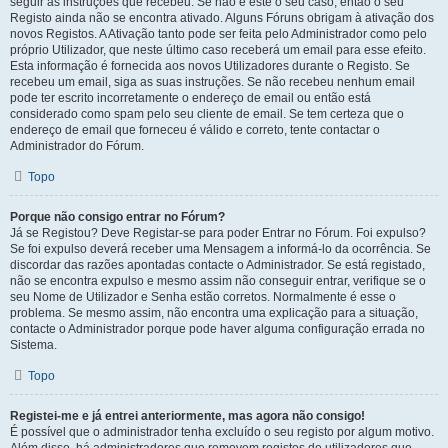
seguir as instruções que recebeu. Se não é este o seu caso, então o seu
Registo ainda não se encontra ativado. Alguns Fóruns obrigam à ativação dos
novos Registos. A Ativação tanto pode ser feita pelo Administrador como pelo
próprio Utilizador, que neste último caso receberá um email para esse efeito.
Esta informação é fornecida aos novos Utilizadores durante o Registo. Se
recebeu um email, siga as suas instruções. Se não recebeu nenhum email
pode ter escrito incorretamente o endereço de email ou então está
considerado como spam pelo seu cliente de email. Se tem certeza que o
endereço de email que forneceu é válido e correto, tente contactar o
Administrador do Fórum.
Topo
Porque não consigo entrar no Fórum?
Já se Registou? Deve Registar-se para poder Entrar no Fórum. Foi expulso?
Se foi expulso deverá receber uma Mensagem a informá-lo da ocorrência. Se
discordar das razões apontadas contacte o Administrador. Se está registado,
não se encontra expulso e mesmo assim não conseguir entrar, verifique se o
seu Nome de Utilizador e Senha estão corretos. Normalmente é esse o
problema. Se mesmo assim, não encontra uma explicação para a situação,
contacte o Administrador porque pode haver alguma configuração errada no
Sistema.
Topo
Registei-me e já entrei anteriormente, mas agora não consigo!
É possível que o administrador tenha excluído o seu registo por algum motivo.