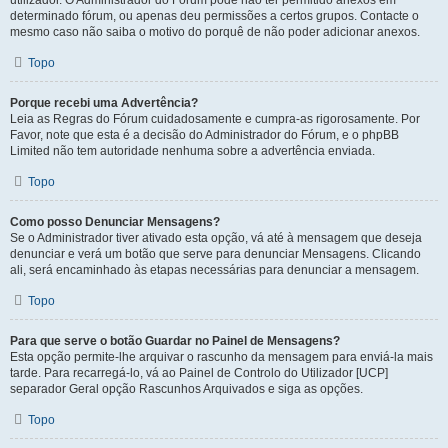
utilizador. O Administrador do Fórum pode não ter permitido anexos em
determinado fórum, ou apenas deu permissões a certos grupos. Contacte o
mesmo caso não saiba o motivo do porquê de não poder adicionar anexos.
Topo
Porque recebi uma Advertência?
Leia as Regras do Fórum cuidadosamente e cumpra-as rigorosamente. Por
Favor, note que esta é a decisão do Administrador do Fórum, e o phpBB
Limited não tem autoridade nenhuma sobre a advertência enviada.
Topo
Como posso Denunciar Mensagens?
Se o Administrador tiver ativado esta opção, vá até à mensagem que deseja
denunciar e verá um botão que serve para denunciar Mensagens. Clicando
ali, será encaminhado às etapas necessárias para denunciar a mensagem.
Topo
Para que serve o botão Guardar no Painel de Mensagens?
Esta opção permite-lhe arquivar o rascunho da mensagem para enviá-la mais
tarde. Para recarregá-lo, vá ao Painel de Controlo do Utilizador [UCP]
separador Geral opção Rascunhos Arquivados e siga as opções.
Topo