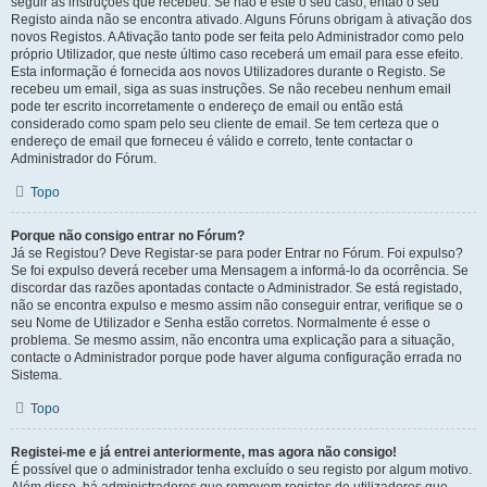
seguir as instruções que recebeu. Se não é este o seu caso, então o seu
Registo ainda não se encontra ativado. Alguns Fóruns obrigam à ativação dos
novos Registos. A Ativação tanto pode ser feita pelo Administrador como pelo
próprio Utilizador, que neste último caso receberá um email para esse efeito.
Esta informação é fornecida aos novos Utilizadores durante o Registo. Se
recebeu um email, siga as suas instruções. Se não recebeu nenhum email
pode ter escrito incorretamente o endereço de email ou então está
considerado como spam pelo seu cliente de email. Se tem certeza que o
endereço de email que forneceu é válido e correto, tente contactar o
Administrador do Fórum.
Topo
Porque não consigo entrar no Fórum?
Já se Registou? Deve Registar-se para poder Entrar no Fórum. Foi expulso?
Se foi expulso deverá receber uma Mensagem a informá-lo da ocorrência. Se
discordar das razões apontadas contacte o Administrador. Se está registado,
não se encontra expulso e mesmo assim não conseguir entrar, verifique se o
seu Nome de Utilizador e Senha estão corretos. Normalmente é esse o
problema. Se mesmo assim, não encontra uma explicação para a situação,
contacte o Administrador porque pode haver alguma configuração errada no
Sistema.
Topo
Registei-me e já entrei anteriormente, mas agora não consigo!
É possível que o administrador tenha excluído o seu registo por algum motivo.