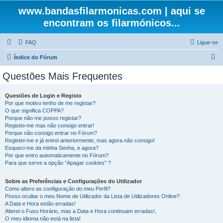
www.bandasfilarmonicas.com | aqui se
encontram os filarmónicos...
FAQ
Ligue-se
P
Índice do Fórum
e
Questões Mais Frequentes
s
q
Questões de Login e Registo
Por que motivo tenho de me registar?
u
O que significa COPPA?
i
Porque não me posso registar?
Registei-me mas não consigo entrar!
s
Porque não consigo entrar no Fórum?
Registei-me e já entrei anteriormente, mas agora não consigo!
a
Esqueci-me da minha Senha, e agora?
r
Por que entro automaticamente no Fórum?
Para que serve a opção “Apagar cookies” ?
Sobre as Preferências e Configurações do Utilizador
Como altero as configuração do meu Perfil?
Posso ocultar o meu Nome de Utilizador da Lista de Utilizadores Online?
A Data e Hora estão erradas!
Alterei o Fuso Horário, mas a Data e Hora continuam erradas!,
O meu idioma não está na lista!