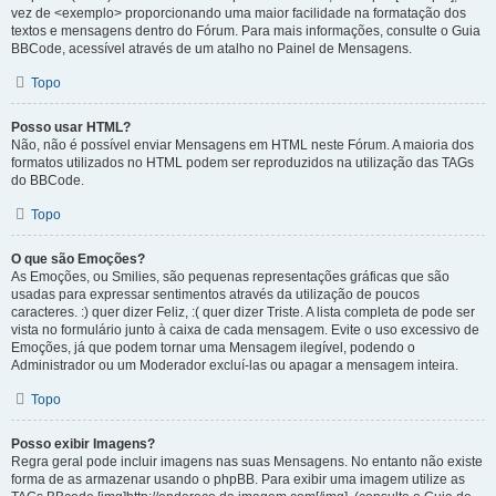
vez de <exemplo> proporcionando uma maior facilidade na formatação dos
textos e mensagens dentro do Fórum. Para mais informações, consulte o Guia
BBCode, acessível através de um atalho no Painel de Mensagens.
Topo
Posso usar HTML?
Não, não é possível enviar Mensagens em HTML neste Fórum. A maioria dos
formatos utilizados no HTML podem ser reproduzidos na utilização das TAGs
do BBCode.
Topo
O que são Emoções?
As Emoções, ou Smilies, são pequenas representações gráficas que são
usadas para expressar sentimentos através da utilização de poucos
caracteres. :) quer dizer Feliz, :( quer dizer Triste. A lista completa de pode ser
vista no formulário junto à caixa de cada mensagem. Evite o uso excessivo de
Emoções, já que podem tornar uma Mensagem ilegível, podendo o
Administrador ou um Moderador excluí-las ou apagar a mensagem inteira.
Topo
Posso exibir Imagens?
Regra geral pode incluir imagens nas suas Mensagens. No entanto não existe
forma de as armazenar usando o phpBB. Para exibir uma imagem utilize as