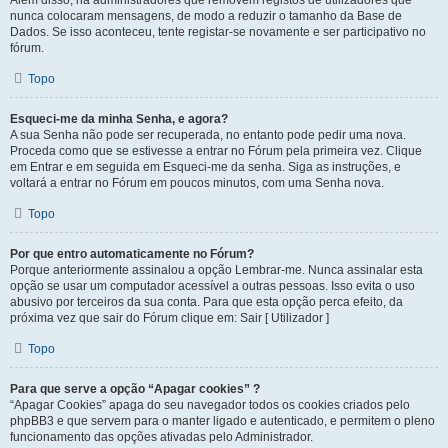
Além disso, há administradores que removem registos de utilizadores que
nunca colocaram mensagens, de modo a reduzir o tamanho da Base de
Dados. Se isso aconteceu, tente registar-se novamente e ser participativo no
fórum.
Topo
Esqueci-me da minha Senha, e agora?
A sua Senha não pode ser recuperada, no entanto pode pedir uma nova.
Proceda como que se estivesse a entrar no Fórum pela primeira vez. Clique
em Entrar e em seguida em Esqueci-me da senha. Siga as instruções, e
voltará a entrar no Fórum em poucos minutos, com uma Senha nova.
Topo
Por que entro automaticamente no Fórum?
Porque anteriormente assinalou a opção Lembrar-me. Nunca assinalar esta
opção se usar um computador acessível a outras pessoas. Isso evita o uso
abusivo por terceiros da sua conta. Para que esta opção perca efeito, da
próxima vez que sair do Fórum clique em: Sair [ Utilizador ]
Topo
Para que serve a opção “Apagar cookies” ?
“Apagar Cookies” apaga do seu navegador todos os cookies criados pelo
phpBB3 e que servem para o manter ligado e autenticado, e permitem o pleno
funcionamento das opções ativadas pelo Administrador.