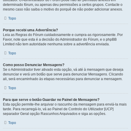
utilizador. O Administrador do Fórum pode não ter permitido anexos em
determinado fórum, ou apenas deu permissões a certos grupos. Contacte o
mesmo caso não saiba o motivo do porquê de não poder adicionar anexos.
Topo
Porque recebi uma Advertência?
Leia as Regras do Fórum cuidadosamente e cumpra-as rigorosamente. Por
Favor, note que esta é a decisão do Administrador do Fórum, e o phpBB
Limited não tem autoridade nenhuma sobre a advertência enviada.
Topo
Como posso Denunciar Mensagens?
Se o Administrador tiver ativado esta opção, vá até à mensagem que deseja
denunciar e verá um botão que serve para denunciar Mensagens. Clicando
ali, será encaminhado às etapas necessárias para denunciar a mensagem.
Topo
Para que serve o botão Guardar no Painel de Mensagens?
Esta opção permite-lhe arquivar o rascunho da mensagem para enviá-la mais
tarde. Para recarregá-lo, vá ao Painel de Controlo do Utilizador [UCP]
separador Geral opção Rascunhos Arquivados e siga as opções.
Topo