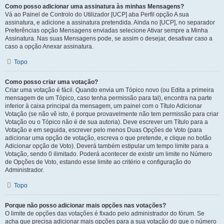
Como posso adicionar uma assinatura às minhas Mensagens?
Vá ao Painel de Controlo do Utilizador [UCP] aba Perfil opção A sua
assinatura, e adicione a assinatura pretendida. Ainda no [UCP], no separador
Preferências opção Mensagens enviadas selecione Ativar sempre a Minha
Assinatura. Nas suas Mensagens pode, se assim o desejar, desativar caso a
caso a opção Anexar assinatura.
Topo
Como posso criar uma votação?
Criar uma votação é fácil. Quando envia um Tópico novo (ou Edita a primeira
mensagem de um Tópico, caso tenha permissão para tal), encontra na parte
inferior à caixa principal da mensagem, um painel com o Título Adicionar
Votação (se não vê isto, é porque provavelmente não tem permissão para criar
Votação ou o Tópico não é de sua autoria). Deve escrever um Título para a
Votação e em seguida, escrever pelo menos Duas Opções de Voto (para
adicionar uma opção de votação, escreva o que pretende, e clique no botão
Adicionar opção de Voto). Deverá também estipular um tempo limite para a
Votação, sendo 0 ilimitado. Poderá acontecer de existir um limite no Número
de Opções de Voto, estando esse limite ao critério e configuração do
Administrador.
Topo
Porque não posso adicionar mais opções nas votações?
O limite de opções das votações é fixado pelo administrador do fórum. Se
acha que precisa adicionar mais opções para a sua votação do que o número