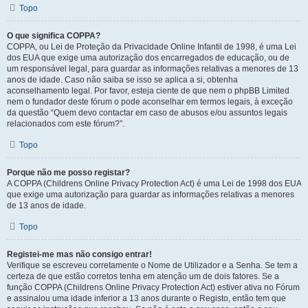
Topo
O que significa COPPA?
COPPA, ou Lei de Proteção da Privacidade Online Infantil de 1998, é uma Lei
dos EUA que exige uma autorização dos encarregados de educação, ou de
um responsável legal, para guardar as informações relativas a menores de 13
anos de idade. Caso não saiba se isso se aplica a si, obtenha
aconselhamento legal. Por favor, esteja ciente de que nem o phpBB Limited
nem o fundador deste fórum o pode aconselhar em termos legais, à exceção
da questão “Quem devo contactar em caso de abusos e/ou assuntos legais
relacionados com este fórum?”.
Topo
Porque não me posso registar?
A COPPA (Childrens Online Privacy Protection Act) é uma Lei de 1998 dos EUA
que exige uma autorização para guardar as informações relativas a menores
de 13 anos de idade.
Topo
Registei-me mas não consigo entrar!
Verifique se escreveu corretamente o Nome de Utilizador e a Senha. Se tem a
certeza de que estão corretos tenha em atenção um de dois fatores. Se a
função COPPA (Childrens Online Privacy Protection Act) estiver ativa no Fórum
e assinalou uma idade inferior a 13 anos durante o Registo, então tem que