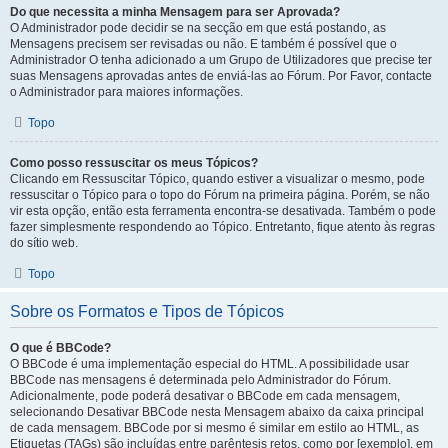
Do que necessita a minha Mensagem para ser Aprovada?
O Administrador pode decidir se na secção em que está postando, as
Mensagens precisem ser revisadas ou não. E também é possível que o
Administrador O tenha adicionado a um Grupo de Utilizadores que precise ter
suas Mensagens aprovadas antes de enviá-las ao Fórum. Por Favor, contacte
o Administrador para maiores informações.
Topo
Como posso ressuscitar os meus Tópicos?
Clicando em Ressuscitar Tópico, quando estiver a visualizar o mesmo, pode
ressuscitar o Tópico para o topo do Fórum na primeira página. Porém, se não
vir esta opção, então esta ferramenta encontra-se desativada. Também o pode
fazer simplesmente respondendo ao Tópico. Entretanto, fique atento às regras
do sítio web.
Topo
Sobre os Formatos e Tipos de Tópicos
O que é BBCode?
O BBCode é uma implementação especial do HTML. A possibilidade usar
BBCode nas mensagens é determinada pelo Administrador do Fórum.
Adicionalmente, pode poderá desativar o BBCode em cada mensagem,
selecionando Desativar BBCode nesta Mensagem abaixo da caixa principal
de cada mensagem. BBCode por si mesmo é similar em estilo ao HTML, as
Etiquetas (TAGs) são incluídas entre parêntesis retos, como por [exemplo], em