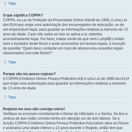
Topo
O que significa COPPA?
COPPA, ou Lei de Proteção da Privacidade Online Infantil de 1998, é uma Lei
dos EUA que exige uma autorização dos encarregados de educação, ou de
um responsável legal, para guardar as informações relativas a menores de 13
anos de idade. Caso não saiba se isso se aplica a si, obtenha
aconselhamento legal. Por favor, esteja ciente de que nem o phpBB Limited
nem o fundador deste fórum o pode aconselhar em termos legais, à exceção
da questão “Quem devo contactar em caso de abusos e/ou assuntos legais
relacionados com este fórum?”.
Topo
Porque não me posso registar?
A COPPA (Childrens Online Privacy Protection Act) é uma Lei de 1998 dos EUA
que exige uma autorização para guardar as informações relativas a menores
de 13 anos de idade.
Topo
Registei-me mas não consigo entrar!
Verifique se escreveu corretamente o Nome de Utilizador e a Senha. Se tem a
certeza de que estão corretos tenha em atenção um de dois fatores. Se a
função COPPA (Childrens Online Privacy Protection Act) estiver ativa no Fórum
e assinalou uma idade inferior a 13 anos durante o Registo, então tem que