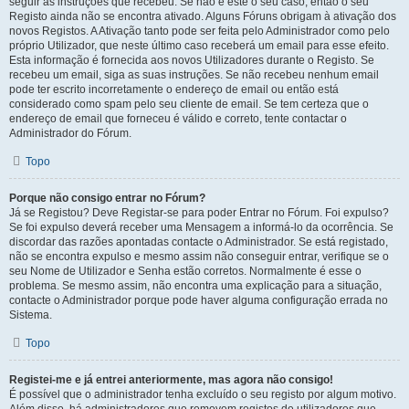
seguir as instruções que recebeu. Se não é este o seu caso, então o seu
Registo ainda não se encontra ativado. Alguns Fóruns obrigam à ativação dos
novos Registos. A Ativação tanto pode ser feita pelo Administrador como pelo
próprio Utilizador, que neste último caso receberá um email para esse efeito.
Esta informação é fornecida aos novos Utilizadores durante o Registo. Se
recebeu um email, siga as suas instruções. Se não recebeu nenhum email
pode ter escrito incorretamente o endereço de email ou então está
considerado como spam pelo seu cliente de email. Se tem certeza que o
endereço de email que forneceu é válido e correto, tente contactar o
Administrador do Fórum.
Topo
Porque não consigo entrar no Fórum?
Já se Registou? Deve Registar-se para poder Entrar no Fórum. Foi expulso?
Se foi expulso deverá receber uma Mensagem a informá-lo da ocorrência. Se
discordar das razões apontadas contacte o Administrador. Se está registado,
não se encontra expulso e mesmo assim não conseguir entrar, verifique se o
seu Nome de Utilizador e Senha estão corretos. Normalmente é esse o
problema. Se mesmo assim, não encontra uma explicação para a situação,
contacte o Administrador porque pode haver alguma configuração errada no
Sistema.
Topo
Registei-me e já entrei anteriormente, mas agora não consigo!
É possível que o administrador tenha excluído o seu registo por algum motivo.