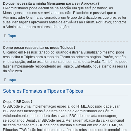
Do que necessita a minha Mensagem para ser Aprovada?
O Administrador pode decidir se na secção em que está postando, as
Mensagens precisem ser revisadas ou não. E também é possível que o
Administrador O tenha adicionado a um Grupo de Utilizadores que precise ter
suas Mensagens aprovadas antes de enviá-las ao Fórum. Por Favor, contacte
o Administrador para maiores informações.
Topo
Como posso ressuscitar os meus Tópicos?
Clicando em Ressuscitar Tópico, quando estiver a visualizar o mesmo, pode
ressuscitar o Tópico para o topo do Fórum na primeira página. Porém, se não
vir esta opção, então esta ferramenta encontra-se desativada. Também o pode
fazer simplesmente respondendo ao Tópico. Entretanto, fique atento às regras
do sítio web.
Topo
Sobre os Formatos e Tipos de Tópicos
O que é BBCode?
O BBCode é uma implementação especial do HTML. A possibilidade usar
BBCode nas mensagens é determinada pelo Administrador do Fórum.
Adicionalmente, pode poderá desativar o BBCode em cada mensagem,
selecionando Desativar BBCode nesta Mensagem abaixo da caixa principal
de cada mensagem. BBCode por si mesmo é similar em estilo ao HTML, as
Etiquetas (TAGs) são incluídas entre parêntesis retos, como por [exemplo], em