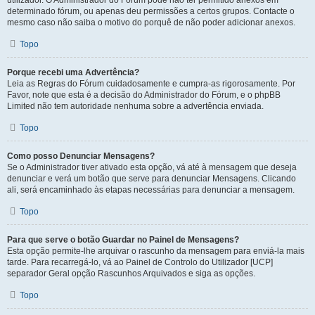
utilizador. O Administrador do Fórum pode não ter permitido anexos em
determinado fórum, ou apenas deu permissões a certos grupos. Contacte o
mesmo caso não saiba o motivo do porquê de não poder adicionar anexos.
Topo
Porque recebi uma Advertência?
Leia as Regras do Fórum cuidadosamente e cumpra-as rigorosamente. Por
Favor, note que esta é a decisão do Administrador do Fórum, e o phpBB
Limited não tem autoridade nenhuma sobre a advertência enviada.
Topo
Como posso Denunciar Mensagens?
Se o Administrador tiver ativado esta opção, vá até à mensagem que deseja
denunciar e verá um botão que serve para denunciar Mensagens. Clicando
ali, será encaminhado às etapas necessárias para denunciar a mensagem.
Topo
Para que serve o botão Guardar no Painel de Mensagens?
Esta opção permite-lhe arquivar o rascunho da mensagem para enviá-la mais
tarde. Para recarregá-lo, vá ao Painel de Controlo do Utilizador [UCP]
separador Geral opção Rascunhos Arquivados e siga as opções.
Topo