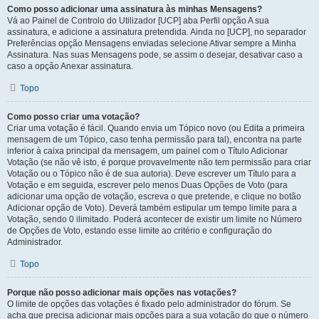
Como posso adicionar uma assinatura às minhas Mensagens?
Vá ao Painel de Controlo do Utilizador [UCP] aba Perfil opção A sua
assinatura, e adicione a assinatura pretendida. Ainda no [UCP], no separador
Preferências opção Mensagens enviadas selecione Ativar sempre a Minha
Assinatura. Nas suas Mensagens pode, se assim o desejar, desativar caso a
caso a opção Anexar assinatura.
Topo
Como posso criar uma votação?
Criar uma votação é fácil. Quando envia um Tópico novo (ou Edita a primeira
mensagem de um Tópico, caso tenha permissão para tal), encontra na parte
inferior à caixa principal da mensagem, um painel com o Título Adicionar
Votação (se não vê isto, é porque provavelmente não tem permissão para criar
Votação ou o Tópico não é de sua autoria). Deve escrever um Título para a
Votação e em seguida, escrever pelo menos Duas Opções de Voto (para
adicionar uma opção de votação, escreva o que pretende, e clique no botão
Adicionar opção de Voto). Deverá também estipular um tempo limite para a
Votação, sendo 0 ilimitado. Poderá acontecer de existir um limite no Número
de Opções de Voto, estando esse limite ao critério e configuração do
Administrador.
Topo
Porque não posso adicionar mais opções nas votações?
O limite de opções das votações é fixado pelo administrador do fórum. Se
acha que precisa adicionar mais opções para a sua votação do que o número