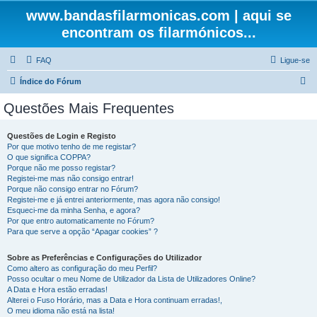
www.bandasfilarmonicas.com | aqui se
encontram os filarmónicos...
FAQ
Ligue-se
P
Índice do Fórum
e
Questões Mais Frequentes
s
q
Questões de Login e Registo
Por que motivo tenho de me registar?
u
O que significa COPPA?
i
Porque não me posso registar?
Registei-me mas não consigo entrar!
s
Porque não consigo entrar no Fórum?
Registei-me e já entrei anteriormente, mas agora não consigo!
a
Esqueci-me da minha Senha, e agora?
r
Por que entro automaticamente no Fórum?
Para que serve a opção “Apagar cookies” ?
Sobre as Preferências e Configurações do Utilizador
Como altero as configuração do meu Perfil?
Posso ocultar o meu Nome de Utilizador da Lista de Utilizadores Online?
A Data e Hora estão erradas!
Alterei o Fuso Horário, mas a Data e Hora continuam erradas!,
O meu idioma não está na lista!