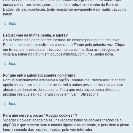
Além disso, há administradores que removem registos de utilizadores que
nunca colocaram mensagens, de modo a reduzir o tamanho da Base de
Dados. Se isso aconteceu, tente registar-se novamente e ser participativo no
fórum.
Topo
Esqueci-me da minha Senha, e agora?
A sua Senha não pode ser recuperada, no entanto pode pedir uma nova.
Proceda como que se estivesse a entrar no Fórum pela primeira vez. Clique
em Entrar e em seguida em Esqueci-me da senha. Siga as instruções, e
voltará a entrar no Fórum em poucos minutos, com uma Senha nova.
Topo
Por que entro automaticamente no Fórum?
Porque anteriormente assinalou a opção Lembrar-me. Nunca assinalar esta
opção se usar um computador acessível a outras pessoas. Isso evita o uso
abusivo por terceiros da sua conta. Para que esta opção perca efeito, da
próxima vez que sair do Fórum clique em: Sair [ Utilizador ]
Topo
Para que serve a opção “Apagar cookies” ?
“Apagar Cookies” apaga do seu navegador todos os cookies criados pelo
phpBB3 e que servem para o manter ligado e autenticado, e permitem o pleno
funcionamento das opções ativadas pelo Administrador.