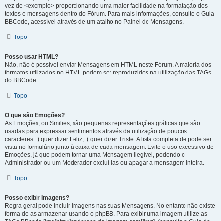
vez de <exemplo> proporcionando uma maior facilidade na formatação dos
textos e mensagens dentro do Fórum. Para mais informações, consulte o Guia
BBCode, acessível através de um atalho no Painel de Mensagens.
Topo
Posso usar HTML?
Não, não é possível enviar Mensagens em HTML neste Fórum. A maioria dos
formatos utilizados no HTML podem ser reproduzidos na utilização das TAGs
do BBCode.
Topo
O que são Emoções?
As Emoções, ou Smilies, são pequenas representações gráficas que são
usadas para expressar sentimentos através da utilização de poucos
caracteres. :) quer dizer Feliz, :( quer dizer Triste. A lista completa de pode ser
vista no formulário junto à caixa de cada mensagem. Evite o uso excessivo de
Emoções, já que podem tornar uma Mensagem ilegível, podendo o
Administrador ou um Moderador excluí-las ou apagar a mensagem inteira.
Topo
Posso exibir Imagens?
Regra geral pode incluir imagens nas suas Mensagens. No entanto não existe
forma de as armazenar usando o phpBB. Para exibir uma imagem utilize as