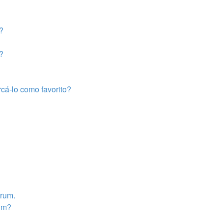
?
?
cá-lo como favorito?
órum.
rum?