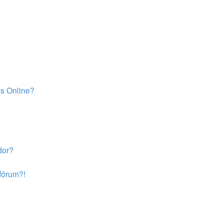
es Online?
dor?
 fórum?!