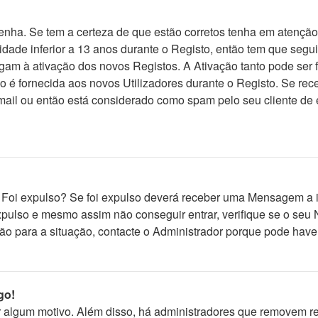
Senha. Se tem a certeza de que estão corretos tenha em atençã
 idade inferior a 13 anos durante o Registo, então tem que segu
am à ativação dos novos Registos. A Ativação tanto pode ser fe
ão é fornecida aos novos Utilizadores durante o Registo. Se re
mail ou então está considerado como spam pelo seu cliente de 
 Foi expulso? Se foi expulso deverá receber uma Mensagem a i
expulso e mesmo assim não conseguir entrar, verifique se o se
o para a situação, contacte o Administrador porque pode have
go!
por algum motivo. Além disso, há administradores que removem 