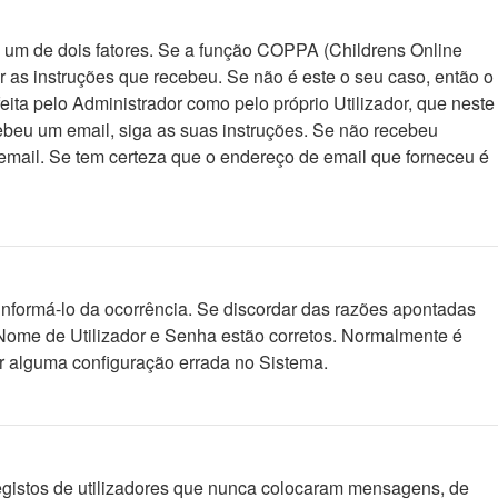
o um de dois fatores. Se a função COPPA (Childrens Online
ir as instruções que recebeu. Se não é este o seu caso, então o
ita pelo Administrador como pelo próprio Utilizador, que neste
cebeu um email, siga as suas instruções. Se não recebeu
email. Se tem certeza que o endereço de email que forneceu é
nformá-lo da ocorrência. Se discordar das razões apontadas
u Nome de Utilizador e Senha estão corretos. Normalmente é
r alguma configuração errada no Sistema.
registos de utilizadores que nunca colocaram mensagens, de