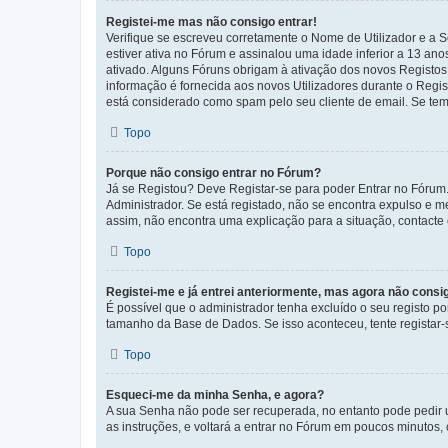
Registei-me mas não consigo entrar!
Verifique se escreveu corretamente o Nome de Utilizador e a S
estiver ativa no Fórum e assinalou uma idade inferior a 13 an
ativado. Alguns Fóruns obrigam à ativação dos novos Registos. 
informação é fornecida aos novos Utilizadores durante o Regi
está considerado como spam pelo seu cliente de email. Se tem 
Topo
Porque não consigo entrar no Fórum?
Já se Registou? Deve Registar-se para poder Entrar no Fórum.
Administrador. Se está registado, não se encontra expulso e 
assim, não encontra uma explicação para a situação, contacte
Topo
Registei-me e já entrei anteriormente, mas agora não consi
É possível que o administrador tenha excluído o seu registo 
tamanho da Base de Dados. Se isso aconteceu, tente registar-s
Topo
Esqueci-me da minha Senha, e agora?
A sua Senha não pode ser recuperada, no entanto pode pedir 
as instruções, e voltará a entrar no Fórum em poucos minuto