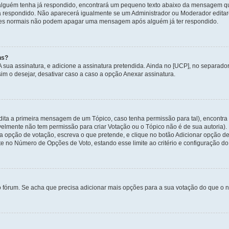
alguém tenha já respondido, encontrará um pequeno texto abaixo da mensagem qu
ha respondido. Não aparecerá igualmente se um Administrador ou Moderador edit
izadores normais não podem apagar uma mensagem após alguém já ter respondido.
ns?
 A sua assinatura, e adicione a assinatura pretendida. Ainda no [UCP], no separa
m o desejar, desativar caso a caso a opção Anexar assinatura.
ita a primeira mensagem de um Tópico, caso tenha permissão para tal), encontra n
avelmente não tem permissão para criar Votação ou o Tópico não é de sua autoria)
opção de votação, escreva o que pretende, e clique no botão Adicionar opção de
ite no Número de Opções de Voto, estando esse limite ao critério e configuração do
o fórum. Se acha que precisa adicionar mais opções para a sua votação do que o n