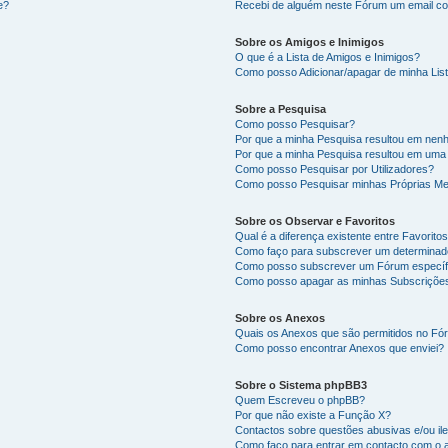
e?
Recebi de alguém neste Fórum um email co
Sobre os Amigos e Inimigos
O que é a Lista de Amigos e Inimigos?
Como posso Adicionar/apagar de minha List
Sobre a Pesquisa
Como posso Pesquisar?
Por que a minha Pesquisa resultou em nen
Por que a minha Pesquisa resultou em uma
Como posso Pesquisar por Utilizadores?
Como posso Pesquisar minhas Próprias M
Sobre os Observar e Favoritos
Qual é a diferença existente entre Favorit
Como faço para subscrever um determinado
Como posso subscrever um Fórum específ
Como posso apagar as minhas Subscriçõe
Sobre os Anexos
Quais os Anexos que são permitidos no F
Como posso encontrar Anexos que enviei?
Sobre o Sistema phpBB3
Quem Escreveu o phpBB?
Por que não existe a Função X?
Contactos sobre questões abusivas e/ou ile
Como faço para entrar em contacto com o 