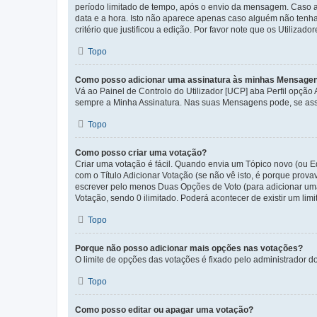
período limitado de tempo, após o envio da mensagem. Caso 
data e a hora. Isto não aparece apenas caso alguém não ten
critério que justificou a edição. Por favor note que os Util
Topo
Como posso adicionar uma assinatura às minhas Mensage
Vá ao Painel de Controlo do Utilizador [UCP] aba Perfil opção
sempre a Minha Assinatura. Nas suas Mensagens pode, se assi
Topo
Como posso criar uma votação?
Criar uma votação é fácil. Quando envia um Tópico novo (ou Ed
com o Título Adicionar Votação (se não vê isto, é porque prov
escrever pelo menos Duas Opções de Voto (para adicionar uma 
Votação, sendo 0 ilimitado. Poderá acontecer de existir um lim
Topo
Porque não posso adicionar mais opções nas votações?
O limite de opções das votações é fixado pelo administrador d
Topo
Como posso editar ou apagar uma votação?