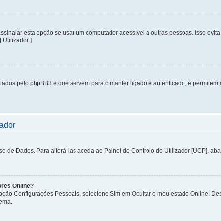
inalar esta opção se usar um computador acessível a outras pessoas. Isso evita 
 Utilizador ]
iados pelo phpBB3 e que servem para o manter ligado e autenticado, e permitem 
zador
de Dados. Para alterá-las aceda ao Painel de Controlo do Utilizador [UCP], aba P
ores Online?
 opção Configurações Pessoais, selecione Sim em Ocultar o meu estado Online. De
tema.