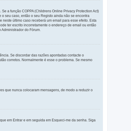
. Se a função COPPA (Childrens Online Privacy Protection Act)
te o seu caso, então o seu Registo ainda não se encontra
ue neste último caso receberá um email para esse efeito. Esta
ode ter escrito incorretamente o endereço de email ou então
o Administrador do Fórum.
ência. Se discordar das razões apontadas contacte o
 estão corretos. Normalmente é esse o problema. Se mesmo
adores que nunca colocaram mensagens, de modo a reduzir o
lique em Entrar e em seguida em Esqueci-me da senha. Siga