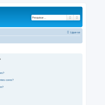
Pesquisar
Pesquisa avançad
Ligue-se
s
res?
ntes cores?
um?