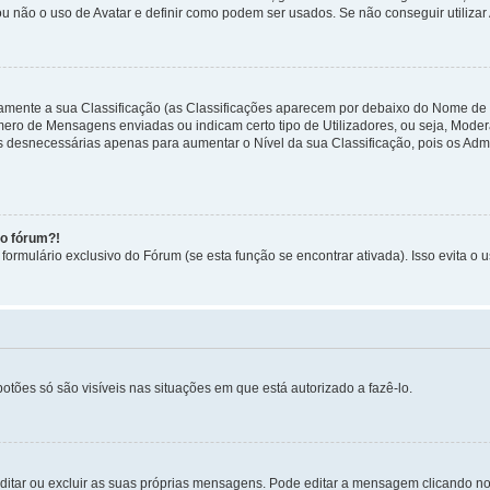
ou não o uso de Avatar e definir como podem ser usados. Se não conseguir utilizar
etamente a sua Classificação (as Classificações aparecem por debaixo do Nome de
úmero de Mensagens enviadas ou indicam certo tipo de Utilizadores, ou seja, Mode
 desnecessárias apenas para aumentar o Nível da sua Classificação, pois os Ad
no fórum?!
ormulário exclusivo do Fórum (se esta função se encontrar ativada). Isso evita o u
botões só são visíveis nas situações em que está autorizado a fazê-lo.
itar ou excluir as suas próprias mensagens. Pode editar a mensagem clicando no