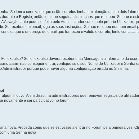
enha. Se tem a certeza de que estão corretos tenha em atenção um de dois fatores
os durante o Registo, então tem que seguir as instruções que recebeu. Se não é es
A Ativação tanto pode ser feita pelo Administrador como pelo próprio Utilizador, q
sto. Se recebeu um email, siga as suas instruções. Se não recebeu nenhum email p
certeza que o endereço de email que forneceu é válido e correto, tente contactar 
 Foi expulso? Se foi expulso deverá receber uma Mensagem a informá-lo da ocorr
mesmo assim não conseguir entrar, verifique se o seu Nome de Utilizador e Senha
 o Administrador porque pode haver alguma configuração errada no Sistema.
go!
por algum motivo. Além disso, há administradores que removem registos de utiliz
e novamente e ser participativo no fórum.
uma nova. Proceda como que se estivesse a entrar no Fórum pela primeira vez. C
s, com uma Senha nova.