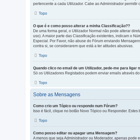
pertencente a cada Utilizador. Cabe ao Administrador permitir 
Topo
O que é e como posso alterar a minha Classificação??
De uma forma geral, o Utilizador Normal não pode alterar dir
uso). A maior parte das Classificação existentes, indicam o N
Especial. Por Favor, não abuse do Fórum enviando Mensagens
contra si, se considerarem que está a ter atitudes abusivas.
Topo
Quando clico no email de um Utilizador, pede-me para ligar 
Só os Utilizadores Registados podem enviar emails através do f
Topo
Sobre as Mensagens
Como crio um Tópico ou respondo num Fórum?
Isso é fácil, clique no botão Novo Tópico ou Responder. Estes 
Topo
Como posso editar ou apagar uma Mensagem?
A menos que seja Administrador ou Moderador, apenas pode ed