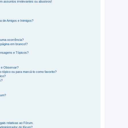
m assuntos irrelevantes ou abusivos!
a de Amigos e Inimigos?
huma ocorrência?
 página em branco!?
ensagens e Tópicos?
os e Observar?
 tópico ou para marcá-lo como favorito?
ico?
s?
órum?
gais relativas ao Fórum.
administrador do fórum?