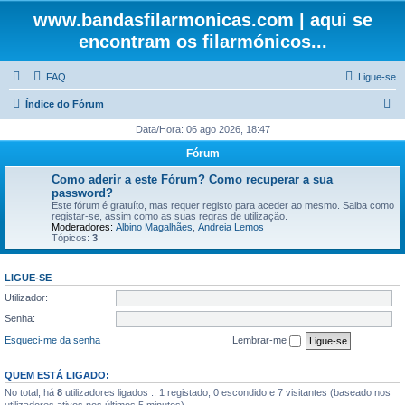
www.bandasfilarmonicas.com | aqui se
encontram os filarmónicos...
FAQ
Ligue-se
P
Índice do Fórum
e
Data/Hora: 06 ago 2026, 18:47
s
Fórum
q
Como aderir a este Fórum? Como recuperar a sua
u
password?
Este fórum é gratuíto, mas requer registo para aceder ao mesmo. Saiba como
i
registar-se, assim como as suas regras de utilização.
Moderadores:
Albino Magalhães
,
Andreia Lemos
s
Tópicos:
3
a
r
LIGUE-SE
Utilizador:
Senha:
Esqueci-me da senha
Lembrar-me
QUEM ESTÁ LIGADO:
No total, há
8
utilizadores ligados :: 1 registado, 0 escondido e 7 visitantes (baseado nos
utilizadores ativos nos últimos 5 minutos)