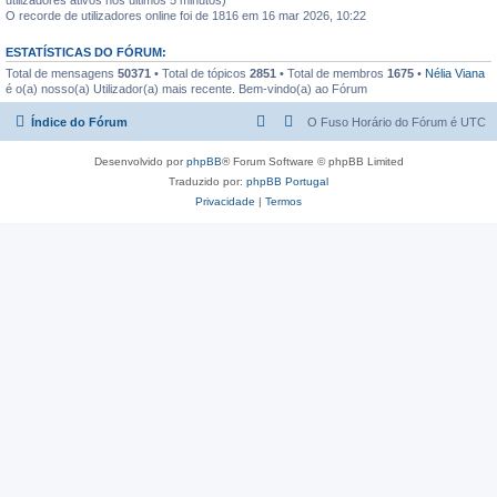
O recorde de utilizadores online foi de 1816 em 16 mar 2026, 10:22
ESTATÍSTICAS DO FÓRUM:
Total de mensagens
50371
• Total de tópicos
2851
• Total de membros
1675
•
Nélia Viana
é o(a) nosso(a) Utilizador(a) mais recente. Bem-vindo(a) ao Fórum
Índice do Fórum
O Fuso Horário do Fórum é
UTC
Desenvolvido por
phpBB
® Forum Software © phpBB Limited
Traduzido por:
phpBB Portugal
Privacidade
|
Termos