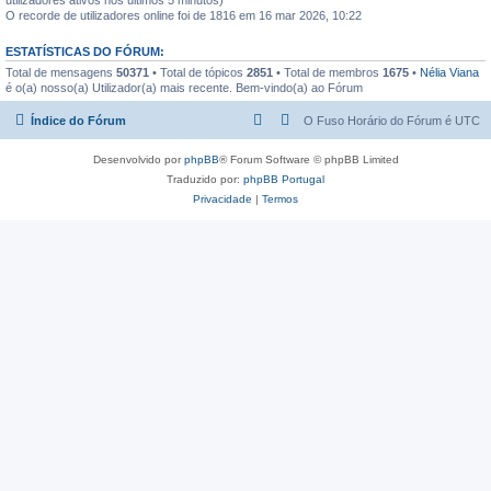
O recorde de utilizadores online foi de 1816 em 16 mar 2026, 10:22
ESTATÍSTICAS DO FÓRUM:
Total de mensagens
50371
• Total de tópicos
2851
• Total de membros
1675
•
Nélia Viana
é o(a) nosso(a) Utilizador(a) mais recente. Bem-vindo(a) ao Fórum
Índice do Fórum
O Fuso Horário do Fórum é
UTC
Desenvolvido por
phpBB
® Forum Software © phpBB Limited
Traduzido por:
phpBB Portugal
Privacidade
|
Termos