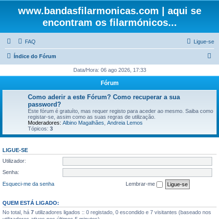
www.bandasfilarmonicas.com | aqui se
encontram os filarmónicos...
FAQ
Ligue-se
P
Índice do Fórum
e
Data/Hora: 06 ago 2026, 17:33
s
Fórum
q
Como aderir a este Fórum? Como recuperar a sua
u
password?
Este fórum é gratuíto, mas requer registo para aceder ao mesmo. Saiba como
i
registar-se, assim como as suas regras de utilização.
Moderadores:
Albino Magalhães
,
Andreia Lemos
s
Tópicos:
3
a
r
LIGUE-SE
Utilizador:
Senha:
Esqueci-me da senha
Lembrar-me
QUEM ESTÁ LIGADO:
No total, há
7
utilizadores ligados :: 0 registado, 0 escondido e 7 visitantes (baseado nos
utilizadores ativos nos últimos 5 minutos)