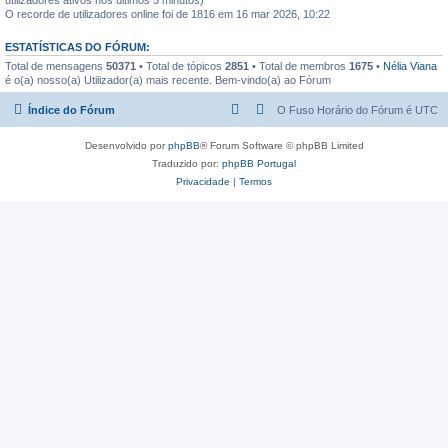
O recorde de utilizadores online foi de 1816 em 16 mar 2026, 10:22
ESTATÍSTICAS DO FÓRUM:
Total de mensagens
50371
• Total de tópicos
2851
• Total de membros
1675
•
Nélia Viana
é o(a) nosso(a) Utilizador(a) mais recente. Bem-vindo(a) ao Fórum
Índice do Fórum
O Fuso Horário do Fórum é
UTC
Desenvolvido por
phpBB
® Forum Software © phpBB Limited
Traduzido por:
phpBB Portugal
Privacidade
|
Termos