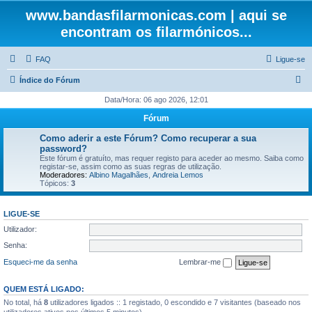
www.bandasfilarmonicas.com | aqui se
encontram os filarmónicos...
FAQ
Ligue-se
P
Índice do Fórum
e
Data/Hora: 06 ago 2026, 12:01
s
Fórum
q
Como aderir a este Fórum? Como recuperar a sua
u
password?
Este fórum é gratuíto, mas requer registo para aceder ao mesmo. Saiba como
i
registar-se, assim como as suas regras de utilização.
Moderadores:
Albino Magalhães
,
Andreia Lemos
s
Tópicos:
3
a
r
LIGUE-SE
Utilizador:
Senha:
Esqueci-me da senha
Lembrar-me
QUEM ESTÁ LIGADO:
No total, há
8
utilizadores ligados :: 1 registado, 0 escondido e 7 visitantes (baseado nos
utilizadores ativos nos últimos 5 minutos)