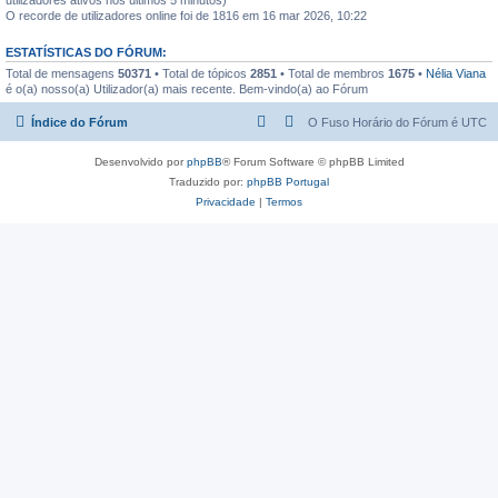
O recorde de utilizadores online foi de 1816 em 16 mar 2026, 10:22
ESTATÍSTICAS DO FÓRUM:
Total de mensagens
50371
• Total de tópicos
2851
• Total de membros
1675
•
Nélia Viana
é o(a) nosso(a) Utilizador(a) mais recente. Bem-vindo(a) ao Fórum
Índice do Fórum
O Fuso Horário do Fórum é
UTC
Desenvolvido por
phpBB
® Forum Software © phpBB Limited
Traduzido por:
phpBB Portugal
Privacidade
|
Termos