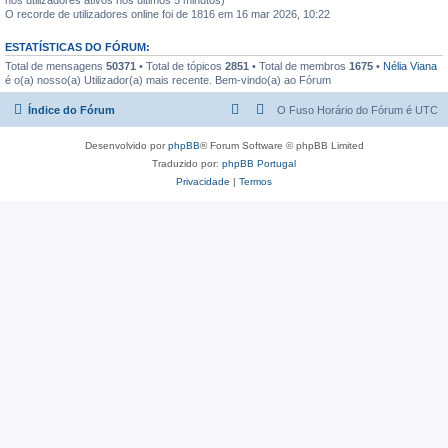
O recorde de utilizadores online foi de 1816 em 16 mar 2026, 10:22
ESTATÍSTICAS DO FÓRUM:
Total de mensagens
50371
• Total de tópicos
2851
• Total de membros
1675
•
Nélia Viana
é o(a) nosso(a) Utilizador(a) mais recente. Bem-vindo(a) ao Fórum
Índice do Fórum
O Fuso Horário do Fórum é
UTC
Desenvolvido por
phpBB
® Forum Software © phpBB Limited
Traduzido por:
phpBB Portugal
Privacidade
|
Termos