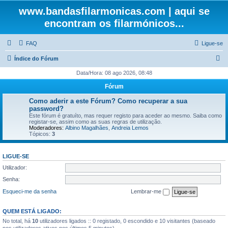
www.bandasfilarmonicas.com | aqui se
encontram os filarmónicos...
FAQ
Ligue-se
P
Índice do Fórum
e
Data/Hora: 08 ago 2026, 08:48
s
Fórum
q
Como aderir a este Fórum? Como recuperar a sua
u
password?
Este fórum é gratuíto, mas requer registo para aceder ao mesmo. Saiba como
i
registar-se, assim como as suas regras de utilização.
Moderadores:
Albino Magalhães
,
Andreia Lemos
s
Tópicos:
3
a
r
LIGUE-SE
Utilizador:
Senha:
Esqueci-me da senha
Lembrar-me
QUEM ESTÁ LIGADO:
No total, há
10
utilizadores ligados :: 0 registado, 0 escondido e 10 visitantes (baseado
nos utilizadores ativos nos últimos 5 minutos)