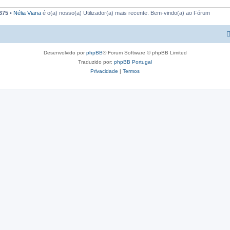
675
•
Nélia Viana
é o(a) nosso(a) Utilizador(a) mais recente. Bem-vindo(a) ao Fórum
Desenvolvido por
phpBB
® Forum Software © phpBB Limited
Traduzido por:
phpBB Portugal
Privacidade
|
Termos