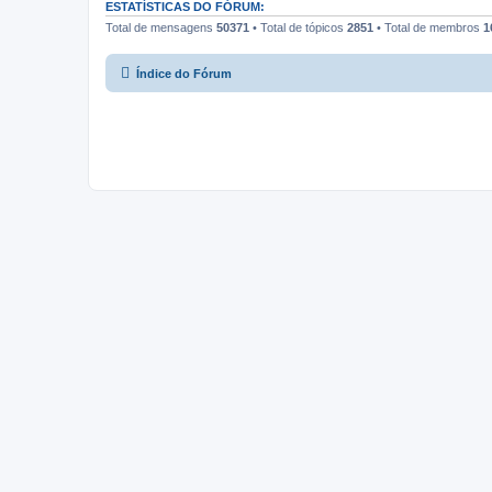
ESTATÍSTICAS DO FÓRUM:
Total de mensagens
50371
• Total de tópicos
2851
• Total de membros
1
Índice do Fórum