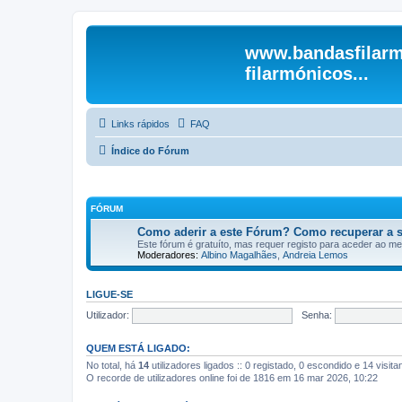
www.bandasfilarm
filarmónicos...
Links rápidos
FAQ
Índice do Fórum
FÓRUM
Como aderir a este Fórum? Como recuperar a 
Este fórum é gratuíto, mas requer registo para aceder ao m
Moderadores:
Albino Magalhães
,
Andreia Lemos
LIGUE-SE
Utilizador:
Senha:
QUEM ESTÁ LIGADO:
No total, há
14
utilizadores ligados :: 0 registado, 0 escondido e 14 visit
O recorde de utilizadores online foi de 1816 em 16 mar 2026, 10:22