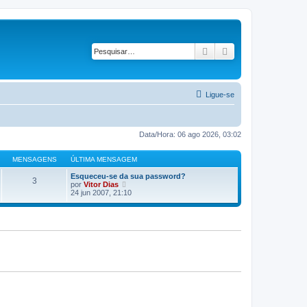
Pesquisar
Pesquisa avançad
Ligue-se
Data/Hora: 06 ago 2026, 03:02
MENSAGENS
ÚLTIMA MENSAGEM
Esqueceu-se da sua password?
3
V
por
Vitor Dias
e
24 jun 2007, 21:10
j
a
a
ú
l
t
i
m
a
M
e
n
s