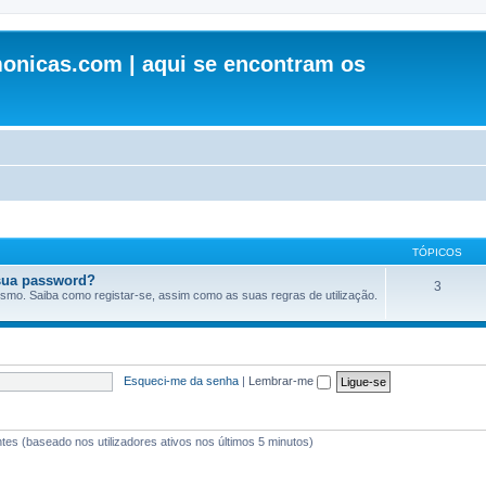
onicas.com | aqui se encontram os
TÓPICOS
sua password?
3
esmo. Saiba como registar-se, assim como as suas regras de utilização.
Esqueci-me da senha
|
Lembrar-me
antes (baseado nos utilizadores ativos nos últimos 5 minutos)