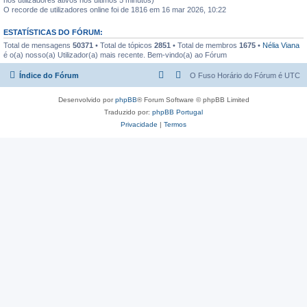
O recorde de utilizadores online foi de 1816 em 16 mar 2026, 10:22
ESTATÍSTICAS DO FÓRUM:
Total de mensagens
50371
• Total de tópicos
2851
• Total de membros
1675
•
Nélia Viana
é o(a) nosso(a) Utilizador(a) mais recente. Bem-vindo(a) ao Fórum
Índice do Fórum
O Fuso Horário do Fórum é
UTC
Desenvolvido por
phpBB
® Forum Software © phpBB Limited
Traduzido por:
phpBB Portugal
Privacidade
|
Termos