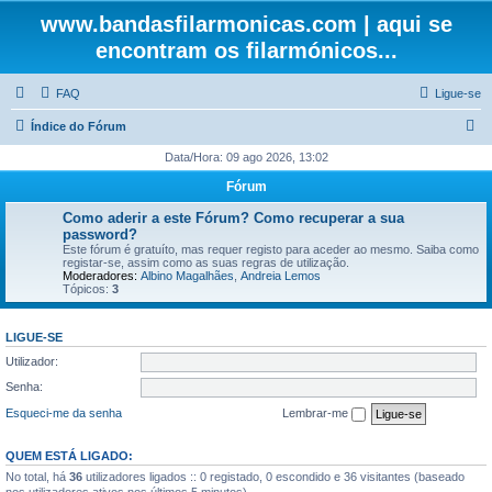
www.bandasfilarmonicas.com | aqui se
encontram os filarmónicos...
FAQ
Ligue-se
P
Índice do Fórum
e
Data/Hora: 09 ago 2026, 13:02
s
Fórum
q
Como aderir a este Fórum? Como recuperar a sua
u
password?
Este fórum é gratuíto, mas requer registo para aceder ao mesmo. Saiba como
i
registar-se, assim como as suas regras de utilização.
Moderadores:
Albino Magalhães
,
Andreia Lemos
s
Tópicos:
3
a
r
LIGUE-SE
Utilizador:
Senha:
Esqueci-me da senha
Lembrar-me
QUEM ESTÁ LIGADO:
No total, há
36
utilizadores ligados :: 0 registado, 0 escondido e 36 visitantes (baseado
nos utilizadores ativos nos últimos 5 minutos)