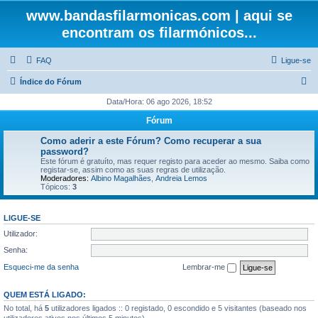
www.bandasfilarmonicas.com | aqui se
encontram os filarmónicos...
FAQ
Ligue-se
P
Índice do Fórum
e
Data/Hora: 06 ago 2026, 18:52
s
Fórum
q
Como aderir a este Fórum? Como recuperar a sua
u
password?
Este fórum é gratuíto, mas requer registo para aceder ao mesmo. Saiba como
i
registar-se, assim como as suas regras de utilização.
Moderadores:
Albino Magalhães
,
Andreia Lemos
s
Tópicos:
3
a
r
LIGUE-SE
Utilizador:
Senha:
Esqueci-me da senha
Lembrar-me
QUEM ESTÁ LIGADO:
No total, há
5
utilizadores ligados :: 0 registado, 0 escondido e 5 visitantes (baseado nos
utilizadores ativos nos últimos 5 minutos)