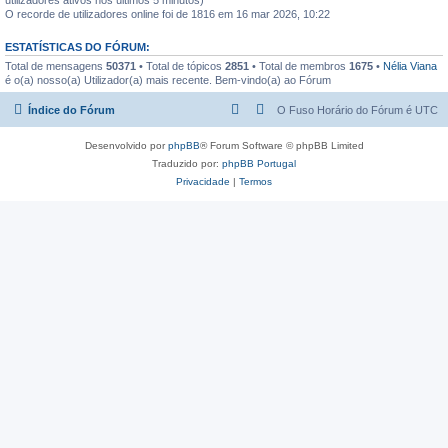
O recorde de utilizadores online foi de 1816 em 16 mar 2026, 10:22
ESTATÍSTICAS DO FÓRUM:
Total de mensagens
50371
• Total de tópicos
2851
• Total de membros
1675
•
Nélia Viana
é o(a) nosso(a) Utilizador(a) mais recente. Bem-vindo(a) ao Fórum
Índice do Fórum
O Fuso Horário do Fórum é
UTC
Desenvolvido por
phpBB
® Forum Software © phpBB Limited
Traduzido por:
phpBB Portugal
Privacidade
|
Termos