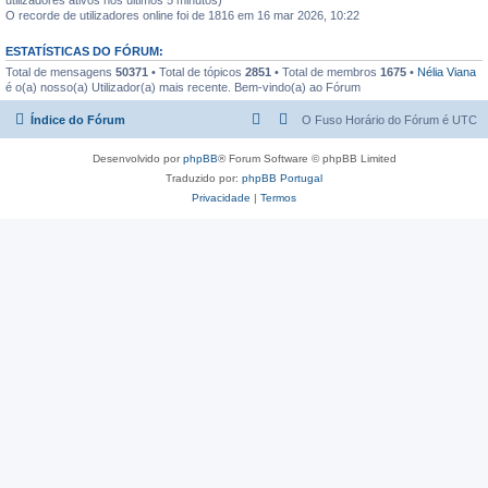
O recorde de utilizadores online foi de 1816 em 16 mar 2026, 10:22
ESTATÍSTICAS DO FÓRUM:
Total de mensagens
50371
• Total de tópicos
2851
• Total de membros
1675
•
Nélia Viana
é o(a) nosso(a) Utilizador(a) mais recente. Bem-vindo(a) ao Fórum
Índice do Fórum
O Fuso Horário do Fórum é
UTC
Desenvolvido por
phpBB
® Forum Software © phpBB Limited
Traduzido por:
phpBB Portugal
Privacidade
|
Termos