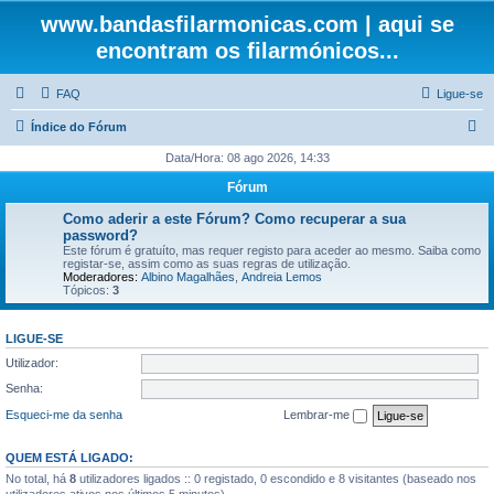
www.bandasfilarmonicas.com | aqui se
encontram os filarmónicos...
FAQ
Ligue-se
P
Índice do Fórum
e
Data/Hora: 08 ago 2026, 14:33
s
Fórum
q
Como aderir a este Fórum? Como recuperar a sua
u
password?
Este fórum é gratuíto, mas requer registo para aceder ao mesmo. Saiba como
i
registar-se, assim como as suas regras de utilização.
Moderadores:
Albino Magalhães
,
Andreia Lemos
s
Tópicos:
3
a
r
LIGUE-SE
Utilizador:
Senha:
Esqueci-me da senha
Lembrar-me
QUEM ESTÁ LIGADO:
No total, há
8
utilizadores ligados :: 0 registado, 0 escondido e 8 visitantes (baseado nos
utilizadores ativos nos últimos 5 minutos)