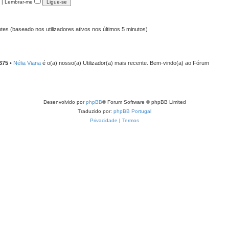
|
Lembrar-me
antes (baseado nos utilizadores ativos nos últimos 5 minutos)
675
•
Nélia Viana
é o(a) nosso(a) Utilizador(a) mais recente. Bem-vindo(a) ao Fórum
Desenvolvido por
phpBB
® Forum Software © phpBB Limited
Traduzido por:
phpBB Portugal
Privacidade
|
Termos