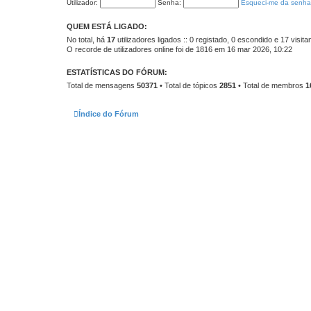
Utilizador:
Senha:
Esqueci-me da senha
t
i
m
QUEM ESTÁ LIGADO:
a
M
No total, há
17
utilizadores ligados :: 0 registado, 0 escondido e 17 visit
e
O recorde de utilizadores online foi de 1816 em 16 mar 2026, 10:22
n
s
a
ESTATÍSTICAS DO FÓRUM:
g
e
Total de mensagens
50371
• Total de tópicos
2851
• Total de membros
1
m
Índice do Fórum