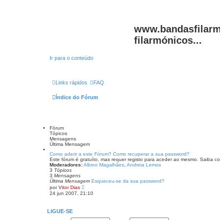
www.bandasfilarm
filarmónicos...
Ir para o conteúdo
Links rápidos
FAQ
Índice do Fórum
Fórum
Tópicos
Mensagens
Última Mensagem
Como aderir a este Fórum? Como recuperar a sua password?
Este fórum é gratuíto, mas requer registo para aceder ao mesmo. Saiba com
Moderadores:
Albino Magalhães
,
Andreia Lemos
3
Tópicos
3
Mensagens
Última Mensagem
Esqueceu-se da sua password?
V
por
Vitor Dias
e
24 jun 2007, 21:10
j
a
a
LIGUE-SE
ú
l