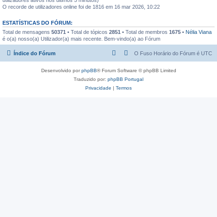
O recorde de utilizadores online foi de 1816 em 16 mar 2026, 10:22
ESTATÍSTICAS DO FÓRUM:
Total de mensagens
50371
• Total de tópicos
2851
• Total de membros
1675
•
Nélia Viana
é o(a) nosso(a) Utilizador(a) mais recente. Bem-vindo(a) ao Fórum
Índice do Fórum
O Fuso Horário do Fórum é
UTC
Desenvolvido por
phpBB
® Forum Software © phpBB Limited
Traduzido por:
phpBB Portugal
Privacidade
|
Termos