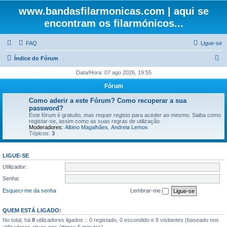
www.bandasfilarmonicas.com | aqui se
encontram os filarmónicos...
FAQ
Ligue-se
P
Índice do Fórum
e
Data/Hora: 07 ago 2026, 19:55
s
Fórum
q
Como aderir a este Fórum? Como recuperar a sua
u
password?
Este fórum é gratuíto, mas requer registo para aceder ao mesmo. Saiba como
i
registar-se, assim como as suas regras de utilização.
Moderadores:
Albino Magalhães
,
Andreia Lemos
s
Tópicos:
3
a
r
LIGUE-SE
Utilizador:
Senha:
Esqueci-me da senha
Lembrar-me
QUEM ESTÁ LIGADO:
No total, há
8
utilizadores ligados :: 0 registado, 0 escondido e 8 visitantes (baseado nos
utilizadores ativos nos últimos 5 minutos)