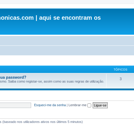
onicas.com | aqui se encontram os
TÓPICOS
sua password?
3
esmo. Saiba como registar-se, assim como as suas regras de utilização.
Esqueci-me da senha
|
Lembrar-me
tes (baseado nos utilizadores ativos nos últimos 5 minutos)