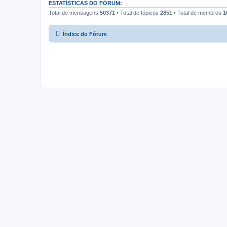
ESTATÍSTICAS DO FÓRUM:
Total de mensagens
50371
• Total de tópicos
2851
• Total de membros
1
Índice do Fórum