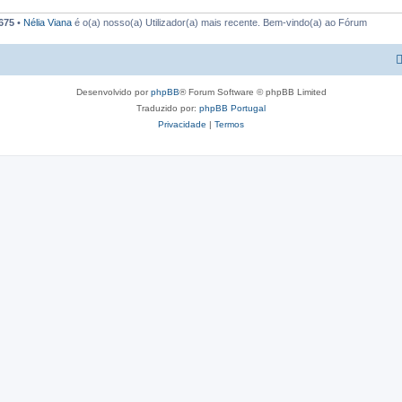
675
•
Nélia Viana
é o(a) nosso(a) Utilizador(a) mais recente. Bem-vindo(a) ao Fórum
Desenvolvido por
phpBB
® Forum Software © phpBB Limited
Traduzido por:
phpBB Portugal
Privacidade
|
Termos