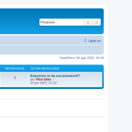
Pesquisar
Pesquisa avançad
Ligue-se
Data/Hora: 06 ago 2026, 19:18
MENSAGENS
ÚLTIMA MENSAGEM
Esqueceu-se da sua password?
3
V
por
Vitor Dias
e
24 jun 2007, 21:10
j
a
a
ú
l
t
i
m
a
M
e
n
s