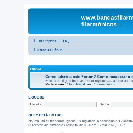
www.bandasfilarm
filarmónicos...
Links rápidos
FAQ
Índice do Fórum
FÓRUM
Como aderir a este Fórum? Como recuperar a 
Este fórum é gratuíto, mas requer registo para aceder ao m
Moderadores:
Albino Magalhães
,
Andreia Lemos
LIGUE-SE
Utilizador:
Senha:
QUEM ESTÁ LIGADO:
No total, há
4
utilizadores ligados :: 0 registado, 0 escondido e 4 visitan
O recorde de utilizadores online foi de 1816 em 16 mar 2026, 10:22