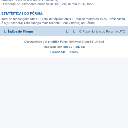
O recorde de utilizadores online foi de 1816 em 16 mar 2026, 10:22
ESTATÍSTICAS DO FÓRUM:
Total de mensagens
50371
• Total de tópicos
2851
• Total de membros
1675
•
Nélia Viana
é o(a) nosso(a) Utilizador(a) mais recente. Bem-vindo(a) ao Fórum
Índice do Fórum
O Fuso Horário do Fórum é
UTC
Desenvolvido por
phpBB
® Forum Software © phpBB Limited
Traduzido por:
phpBB Portugal
Privacidade
|
Termos