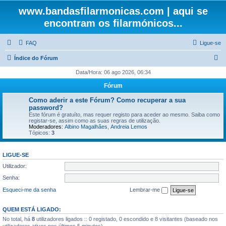
www.bandasfilarmonicas.com | aqui se
encontram os filarmónicos...
FAQ
Ligue-se
P
Índice do Fórum
e
Data/Hora: 06 ago 2026, 06:34
s
Fórum
q
Como aderir a este Fórum? Como recuperar a sua
u
password?
Este fórum é gratuíto, mas requer registo para aceder ao mesmo. Saiba como
i
registar-se, assim como as suas regras de utilização.
Moderadores:
Albino Magalhães
,
Andreia Lemos
s
Tópicos:
3
a
r
LIGUE-SE
Utilizador:
Senha:
Esqueci-me da senha
Lembrar-me
QUEM ESTÁ LIGADO:
No total, há
8
utilizadores ligados :: 0 registado, 0 escondido e 8 visitantes (baseado nos
utilizadores ativos nos últimos 5 minutos)