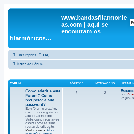
www.bandasfilarmonic
as.com | aqui se
encontram os
filarmónicos...
Links rápidos
FAQ
Índice do Fórum
FÓRUM
TÓPICOS
MENSAGENS
ÚLTIMA
Como aderir a este
Esquece
3
3
por
Vito
Fórum? Como
24 jun 2
recuperar a sua
password?
Este fórum é gratuíto,
mas requer registo para
aceder ao mesmo.
Saiba como registar-se,
assim como as suas
regras de utilização.
Moderadores:
Albino
Magalhães
,
Andreia