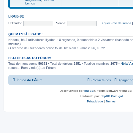
Lemos
LIGUE-SE
Utilizador:
Senha:
Esqueci-me da senha
|
QUEM ESTÁ LIGADO:
No total, há
2
utilizadores ligados :: 0 registado, 0 escondido e 2 visitantes (baseado no
minutos)
O recorde de utilizadores online foi de 1816 em 16 mar 2026, 10:22
ESTATÍSTICAS DO FÓRUM:
Total de mensagens
50371
• Total de tópicos
2851
• Total de membros
1675
•
Nélia Vi
recente. Bem-vindo(a) ao Fórum
Índice do Fórum
Contacte-nos
Apagar co
Desenvolvido por
phpBB
® Forum Software © phpBB 
Traduzido por:
phpBB Portugal
Privacidade
|
Termos