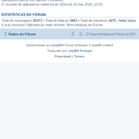
O recorde de utilizadores online foi de 1816 em 16 mar 2026, 10:22
ESTATÍSTICAS DO FÓRUM:
Total de mensagens
50371
• Total de tópicos
2851
• Total de membros
1675
•
Nélia Viana
é o(a) nosso(a) Utilizador(a) mais recente. Bem-vindo(a) ao Fórum
Índice do Fórum
O Fuso Horário do Fórum é
UTC
Desenvolvido por
phpBB
® Forum Software © phpBB Limited
Traduzido por:
phpBB Portugal
Privacidade
|
Termos