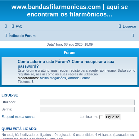
www.bandasfilarmonicas.com | aqui se
encontram os filarmónicos...
FAQ
Ligue-se
P
Índice do Fórum
e
Data/Hora: 08 ago 2026, 18:09
s
Fórum
q
Como aderir a este Fórum? Como recuperar a sua
u
password?
Este fórum é gratuíto, mas requer registo para aceder ao mesmo. Saiba como
i
registar-se, assim como as suas regras de utilização.
Moderadores:
Albino Magalhães
,
Andreia Lemos
s
Tópicos:
3
a
r
LIGUE-SE
Utilizador:
Senha:
Esqueci-me da senha
Lembrar-me
QUEM ESTÁ LIGADO:
No total, há
4
utilizadores ligados :: 0 registado, 0 escondido e 4 visitantes (baseado nos
utilizadores ativos nos últimos 5 minutos)