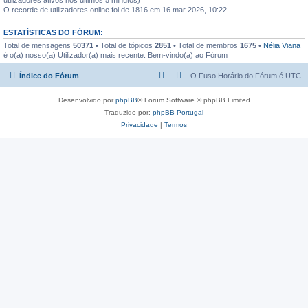
O recorde de utilizadores online foi de 1816 em 16 mar 2026, 10:22
ESTATÍSTICAS DO FÓRUM:
Total de mensagens
50371
• Total de tópicos
2851
• Total de membros
1675
•
Nélia Viana
é o(a) nosso(a) Utilizador(a) mais recente. Bem-vindo(a) ao Fórum
Índice do Fórum
O Fuso Horário do Fórum é
UTC
Desenvolvido por
phpBB
® Forum Software © phpBB Limited
Traduzido por:
phpBB Portugal
Privacidade
|
Termos