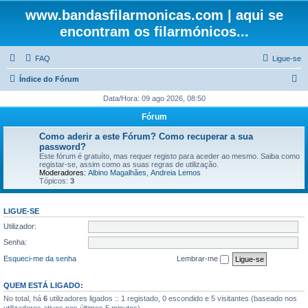
www.bandasfilarmonicas.com | aqui se
encontram os filarmónicos...
FAQ
Ligue-se
P
Índice do Fórum
e
Data/Hora: 09 ago 2026, 08:50
s
Fórum
q
Como aderir a este Fórum? Como recuperar a sua
u
password?
Este fórum é gratuíto, mas requer registo para aceder ao mesmo. Saiba como
i
registar-se, assim como as suas regras de utilização.
Moderadores:
Albino Magalhães
,
Andreia Lemos
s
Tópicos:
3
a
r
LIGUE-SE
Utilizador:
Senha:
Esqueci-me da senha
Lembrar-me
QUEM ESTÁ LIGADO:
No total, há
6
utilizadores ligados :: 1 registado, 0 escondido e 5 visitantes (baseado nos
utilizadores ativos nos últimos 5 minutos)