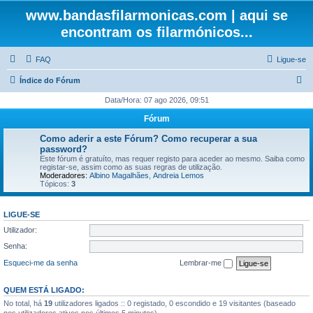
www.bandasfilarmonicas.com | aqui se
encontram os filarmónicos...
FAQ
Ligue-se
P
Índice do Fórum
e
Data/Hora: 07 ago 2026, 09:51
s
Fórum
q
Como aderir a este Fórum? Como recuperar a sua
u
password?
Este fórum é gratuíto, mas requer registo para aceder ao mesmo. Saiba como
i
registar-se, assim como as suas regras de utilização.
Moderadores:
Albino Magalhães
,
Andreia Lemos
s
Tópicos:
3
a
r
LIGUE-SE
Utilizador:
Senha:
Esqueci-me da senha
Lembrar-me
QUEM ESTÁ LIGADO:
No total, há
19
utilizadores ligados :: 0 registado, 0 escondido e 19 visitantes (baseado
nos utilizadores ativos nos últimos 5 minutos)