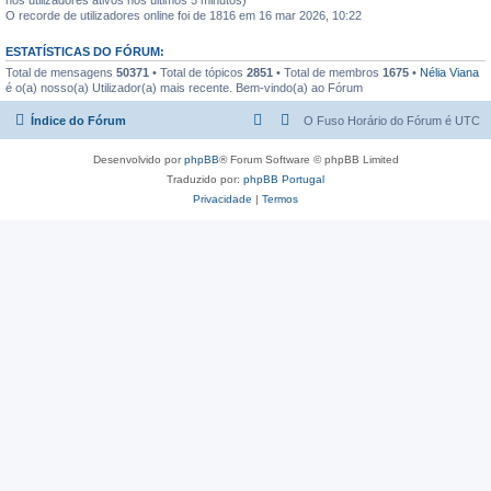
O recorde de utilizadores online foi de 1816 em 16 mar 2026, 10:22
ESTATÍSTICAS DO FÓRUM:
Total de mensagens
50371
• Total de tópicos
2851
• Total de membros
1675
•
Nélia Viana
é o(a) nosso(a) Utilizador(a) mais recente. Bem-vindo(a) ao Fórum
Índice do Fórum
O Fuso Horário do Fórum é
UTC
Desenvolvido por
phpBB
® Forum Software © phpBB Limited
Traduzido por:
phpBB Portugal
Privacidade
|
Termos