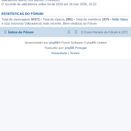
O recorde de utilizadores online foi de 1816 em 16 mar 2026, 10:22
ESTATÍSTICAS DO FÓRUM:
Total de mensagens
50371
• Total de tópicos
2851
• Total de membros
1675
•
Nélia Viana
é o(a) nosso(a) Utilizador(a) mais recente. Bem-vindo(a) ao Fórum
Índice do Fórum
O Fuso Horário do Fórum é
UTC
Desenvolvido por
phpBB
® Forum Software © phpBB Limited
Traduzido por:
phpBB Portugal
Privacidade
|
Termos