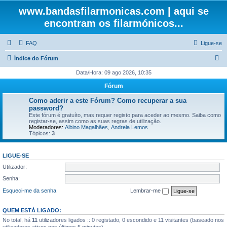
www.bandasfilarmonicas.com | aqui se
encontram os filarmónicos...
FAQ
Ligue-se
P
Índice do Fórum
e
Data/Hora: 09 ago 2026, 10:35
s
Fórum
q
Como aderir a este Fórum? Como recuperar a sua
u
password?
Este fórum é gratuíto, mas requer registo para aceder ao mesmo. Saiba como
i
registar-se, assim como as suas regras de utilização.
Moderadores:
Albino Magalhães
,
Andreia Lemos
s
Tópicos:
3
a
r
LIGUE-SE
Utilizador:
Senha:
Esqueci-me da senha
Lembrar-me
QUEM ESTÁ LIGADO:
No total, há
11
utilizadores ligados :: 0 registado, 0 escondido e 11 visitantes (baseado nos
utilizadores ativos nos últimos 5 minutos)